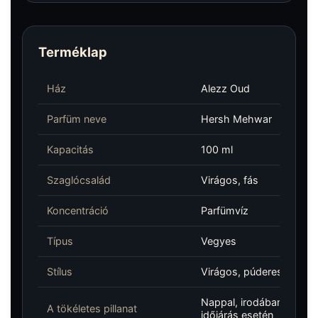
Terméklap
Ház
Alezz Oud
Parfüm neve
Hersh Mehwar
Kapacitás
100 ml
Szaglócsalád
Virágos, fás
Koncentráció
Parfümvíz
Típus
Vegyes
Stílus
Virágos, púderes, fás, 
Nappal, irodában, elegá
A tökéletes pillanat
időjárás esetén