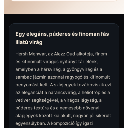
Egy elegáns, púderes és finoman fás
illatú virág
Hersh Mehwar, az Alezz Oud alkotója, finom
és kifinomult virágos nyitányt tár elénk,
amelyben a hársvirág, a gyöngyvirág és a
sambac jázmin azonnal ragyogó és kifinomult
benyomást kelt. A szívjegyek továbbviszik ezt
az eleganciát a narancsvirág, a heliotróp és a
vetiver segítségével, a virágos lágyság, a
púderes textúra és a nemesebb növényi
alapjegyek között kialakult, nagyon jól sikerült
egyensúlyban. A kompozíció így igazi