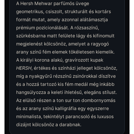
A Hersh Mehwar parfümös üvege
geometrikus, csiszolt, strukturált és kortárs
formát mutat, amely azonnal alátámasztja
prémium pozicionálását. A rózsaszínű,
szürkésbarna matt felülete lágy és kifinomult
megjelenést kölcsönöz, amelyet a ragyogó
arany színű fém elemek tökéletesen kiemelik.
A királyi korona alakú, gravírozott kupak
HERSH
, értékes és színházi jelleget kölcsönöz,
míg a nyakgyűrű rézszínű zsinórokkal díszítve
és a hozzá tartozó kis fém medál még inkább
hangsúlyozza a keleti ihletésű, elegáns stílust.
Az elülső részen a ton sur ton dombornyomás
és az arany színű kalligráfia egy egyszerre
minimalista, tekintélyt parancsoló és luxusos
dizájnt kölcsönöz a darabnak.