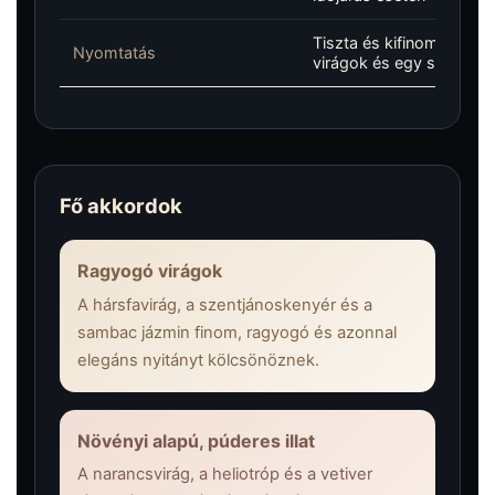
Tiszta és kifinomult, fás
Nyomtatás
virágok és egy sima, text
Fő akkordok
Ragyogó virágok
A hársfavirág, a szentjánoskenyér és a
sambac jázmin finom, ragyogó és azonnal
elegáns nyitányt kölcsönöznek.
Növényi alapú, púderes illat
A narancsvirág, a heliotróp és a vetiver