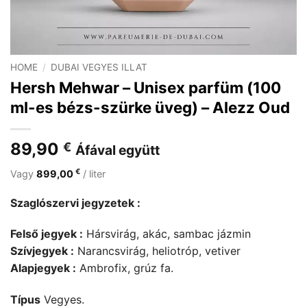
HOME
/
DUBAI VEGYES ILLAT
Hersh Mehwar – Unisex parfüm (100
ml-es bézs-szürke üveg) – Alezz Oud
89,90
€
Áfával együtt
€
Vagy
899,00
/ liter
Szaglószervi jegyzetek :
Felső jegyek :
Hársvirág, akác, sambac jázmin
Szívjegyek :
Narancsvirág, heliotróp, vetiver
Alapjegyek :
Ambrofix, grúz fa.
Típus
Vegyes.