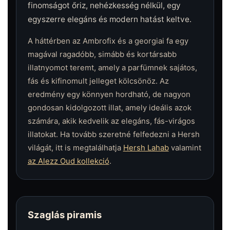
finomságot őriz, nehézkesség nélkül, egy
egyszerre elegáns és modern hatást keltve.
A háttérben az Ambrofix és a georgiai fa egy
magával ragadóbb, simább és kortársabb
illatnyomot teremt, amely a parfümnek sajátos,
fás és kifinomult jelleget kölcsönöz. Az
eredmény egy könnyen hordható, de nagyon
gondosan kidolgozott illat, amely ideális azok
számára, akik kedvelik az elegáns, fás-virágos
illatokat. Ha tovább szeretné felfedezni a Hersh
világát, itt is megtalálhatja
Hersh Lahab
valamint
az Alezz Oud kollekció
.
Szaglás piramis