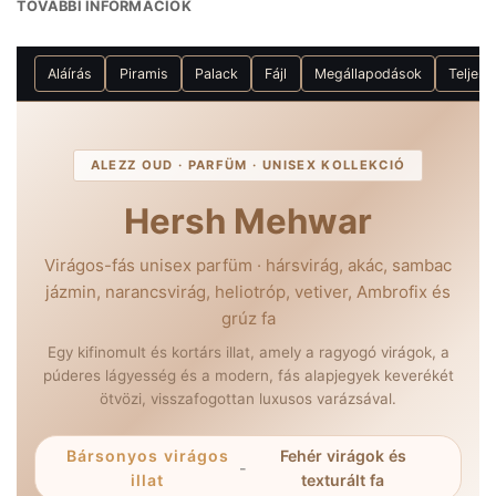
TOVÁBBI INFORMÁCIÓK
Aláírás
Piramis
Palack
Fájl
Megállapodások
Teljes
ALEZZ OUD · PARFÜM · UNISEX KOLLEKCIÓ
Hersh Mehwar
Virágos-fás unisex parfüm · hársvirág, akác, sambac
jázmin, narancsvirág, heliotróp, vetiver, Ambrofix és
grúz fa
Egy kifinomult és kortárs illat, amely a ragyogó virágok, a
púderes lágyesség és a modern, fás alapjegyek keverékét
ötvözi, visszafogottan luxusos varázsával.
Bársonyos virágos
Fehér virágok és
-
illat
texturált fa