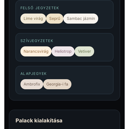
FELSŐ JEGYZETEK
Lime virág
Seprű
Sambac jázmin
SZÍVJEGYZETEK
Narancsvirág
Heliotrop
Vetiver
ALAPJEGYEK
Ambrofix
Georgia-i fa
Palack kialakítása