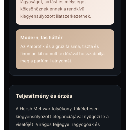
lágyaságot, tartást és mélységet
kölcsönöznek ennek a rendkívül
kiegyensúlyozott illatszerkezetnek.
Modern, fás háttér
Az Ambrofix és a grúz fa sima, tiszta és
finoman kifinomult textúrával hosszabbítja
meg a parfüm illatnyomát.
Teljesítmény és érzés
A Hersh Mehwar folyékony, tökéletesen
kiegyensúlyozott eleganciájával nyűgözi le a
viselőjét. Virágos fejjegyei ragyogóak és