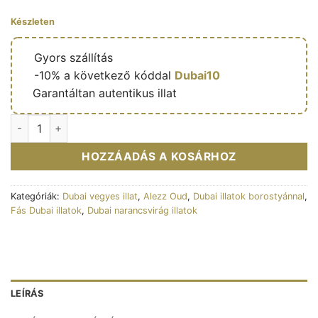
Készleten
🔥
Gyors szállítás
🎁
-10% a következő kóddal
Dubai10
✅
Garantáltan autentikus illat
Hersh Mehwar – Eau de parfum mixte (flacon beige taupe 100
HOZZÁADÁS A KOSÁRHOZ
Kategóriák:
Dubai vegyes illat
,
Alezz Oud
,
Dubai illatok borostyánnal
,
Fás Dubai illatok
,
Dubai narancsvirág illatok
LEÍRÁS