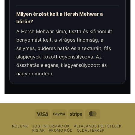
Milyen érzést kelt a Hersh Mehwar a
bőrön?
A Hersh Mehwar sima, tiszta és kifinomult
benyomást kelt, a virágos finomság, a
selymes, púderes hatás és a texturált, fás
alapjegyek között egyensúlyozva. Az
összhatás elegáns, kiegyensúlyozott és
nagyon modern.
Vízum
PayPal
Csíkos
MasterCard
RÓLUNK
JOGI INFORMÁCIÓK
ÁLTALÁNOS FELTÉTELEK
KIS ÁR
PROMO KÓD
OLDALTÉRKÉP