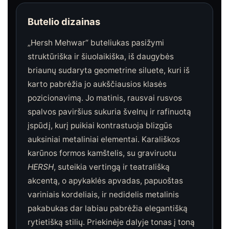
Butelio dizainas
„Hersh Mehwar“ buteliukas pasižymi
struktūriška ir šiuolaikiška, iš daugybės
briaunų sudaryta geometrine siluete, kuri iš
karto pabrėžia jo aukščiausios klasės
pozicionavimą. Jo matinis, rausvai rusvos
spalvos paviršius sukuria švelnų ir rafinuotą
įspūdį, kurį puikiai kontrastuoja blizgūs
auksiniai metaliniai elementai. Karališkos
karūnos formos kamštelis, su graviruotu
HERSH
, suteikia vertingą ir teatrališką
akcentą, o apykaklės apvadas, papuoštas
variniais kordeliais, ir nedidelis metalinis
pakabukas dar labiau pabrėžia elegantišką
rytietišką stilių. Priekinėje dalyje tonas į toną