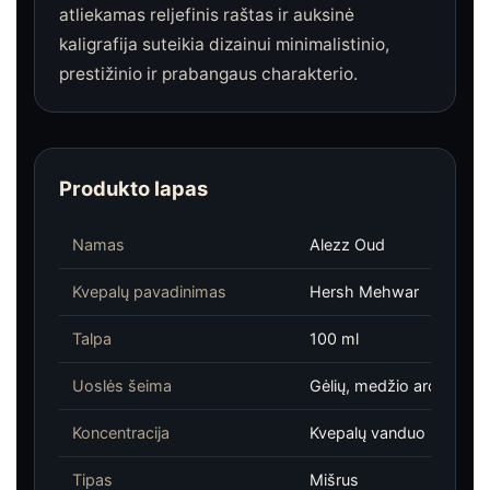
atliekamas reljefinis raštas ir auksinė
kaligrafija suteikia dizainui minimalistinio,
prestižinio ir prabangaus charakterio.
Produkto lapas
Namas
Alezz Oud
Kvepalų pavadinimas
Hersh Mehwar
Talpa
100 ml
Uoslės šeima
Gėlių, medžio aromatas
Koncentracija
Kvepalų vanduo
Tipas
Mišrus