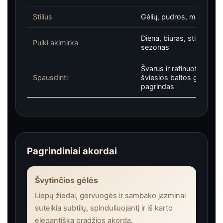
Stilius
Gėlių, pudros, medžio, 
Diena, biuras, stilingas i
Puiki akimirka
sezonas
Švarus ir rafinuotas medž
Spausdinti
šviesios baltos gėlės ir 
pagrindas
Pagrindiniai akordai
Švytinčios gėlės
Liepų žiedai, gervuogės ir sambako jazminai
suteikia subtilų, spinduliuojantį ir iš karto
elegantišką pradžios akordą.