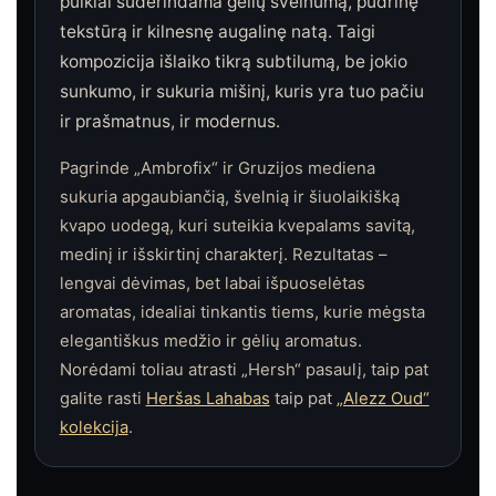
puikiai suderindama gėlių švelnumą, pudrinę
tekstūrą ir kilnesnę augalinę natą. Taigi
kompozicija išlaiko tikrą subtilumą, be jokio
sunkumo, ir sukuria mišinį, kuris yra tuo pačiu
ir prašmatnus, ir modernus.
Pagrinde „Ambrofix“ ir Gruzijos mediena
sukuria apgaubiančią, švelnią ir šiuolaikišką
kvapo uodegą, kuri suteikia kvepalams savitą,
medinį ir išskirtinį charakterį. Rezultatas –
lengvai dėvimas, bet labai išpuoselėtas
aromatas, idealiai tinkantis tiems, kurie mėgsta
elegantiškus medžio ir gėlių aromatus.
Norėdami toliau atrasti „Hersh“ pasaulį, taip pat
galite rasti
Heršas Lahabas
taip pat
„Alezz Oud“
kolekcija
.