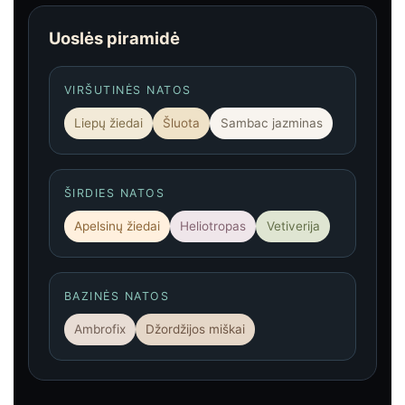
Uoslės piramidė
VIRŠUTINĖS NATOS
Liepų žiedai
Šluota
Sambac jazminas
ŠIRDIES NATOS
Apelsinų žiedai
Heliotropas
Vetiverija
BAZINĖS NATOS
Ambrofix
Džordžijos miškai