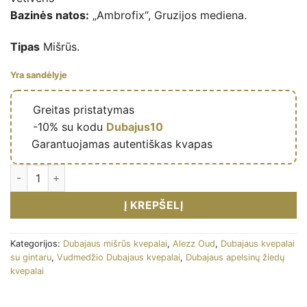
Bazinės natos:
„Ambrofix“, Gruzijos mediena.
Tipas
Mišrūs.
Yra sandėlyje
🔥
Greitas pristatymas
🎁
-10% su kodu
Dubajus10
✅
Garantuojamas autentiškas kvapas
Hersh Mehwar – Eau de parfum mixte (flacon beige taupe 100 m
Į KREPŠELĮ
Kategorijos:
Dubajaus mišrūs kvepalai
,
Alezz Oud
,
Dubajaus kvepalai
su gintaru
,
Vudmedžio Dubajaus kvepalai
,
Dubajaus apelsinų žiedų
kvepalai