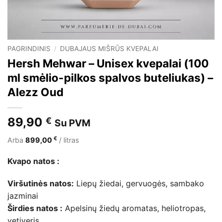
PAGRINDINIS
/
DUBAJAUS MIŠRŪS KVEPALAI
Hersh Mehwar – Unisex kvepalai (100
ml smėlio-pilkos spalvos buteliukas) –
Alezz Oud
89,90
€
Su PVM
€
Arba
899,00
/ litras
Kvapo natos :
Viršutinės natos:
Liepų žiedai, gervuogės, sambako
jazminai
Širdies natos :
Apelsinų žiedų aromatas, heliotropas,
vetiveris