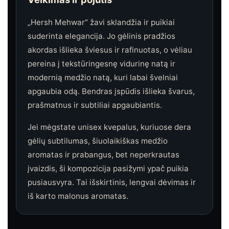
„Hersh Mehwar“ žavi sklandžia ir puikiai
suderinta elegancija. Jo gėlinis pradžios
akordas išlieka šviesus ir rafinuotas, o vėliau
pereina į tekstūringesnę vidurinę natą ir
modernią medžio natą, kuri labai švelniai
apgaubia odą. Bendras įspūdis išlieka švarus,
prašmatnus ir subtiliai apgaubiantis.
Jei mėgstate unisex kvepalus, kuriuose dera
gėlių subtilumas, šiuolaikiškas medžio
aromatas ir prabangus, bet neperkrautas
įvaizdis, ši kompozicija pasižymi ypač puikia
pusiausvyra. Tai išskirtinis, lengvai dėvimas ir
iš karto malonus aromatas.