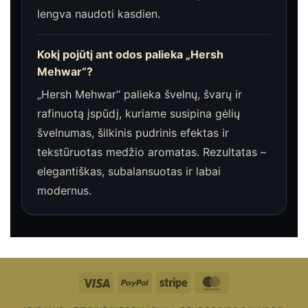
lengva naudoti kasdien.
Kokį pojūtį ant odos palieka „Hersh
Mehwar“?
„Hersh Mehwar“ palieka švelnų, švarų ir
rafinuotą įspūdį, kuriame susipina gėlių
švelnumas, šilkinis pudrinis efektas ir
tekstūruotas medžio aromatas. Rezultatas –
elegantiškas, subalansuotas ir labai
modernus.
Visa
"PayPal"
Stripe
"MasterCard"