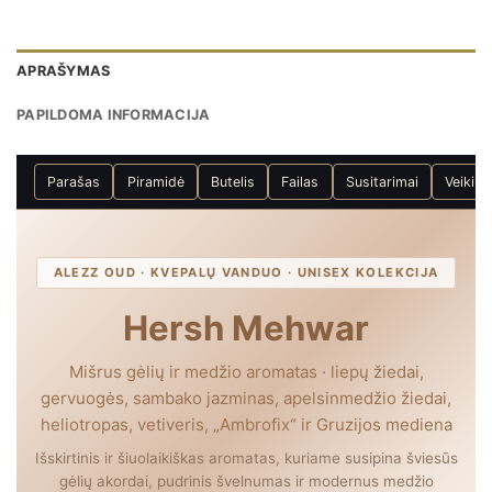
APRAŠYMAS
PAPILDOMA INFORMACIJA
Parašas
Piramidė
Butelis
Failas
Susitarimai
Veikim
ALEZZ OUD · KVEPALŲ VANDUO · UNISEX KOLEKCIJA
Hersh Mehwar
Mišrus gėlių ir medžio aromatas · liepų žiedai,
gervuogės, sambako jazminas, apelsinmedžio žiedai,
heliotropas, vetiveris, „Ambrofix“ ir Gruzijos mediena
Išskirtinis ir šiuolaikiškas aromatas, kuriame susipina šviesūs
gėlių akordai, pudrinis švelnumas ir modernus medžio