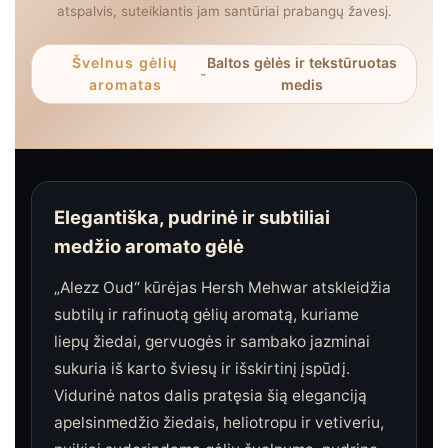
atspalvis, suteikiantis jam santūriai prabangų žavesį.
Švelnus gėlių
Baltos gėlės ir tekstūruotas
-
aromatas
medis
Elegantiška, pudrinė ir subtiliai
medžio aromato gėlė
„Alezz Oud“ kūrėjas Hersh Mehwar atskleidžia
subtilų ir rafinuotą gėlių aromatą, kuriame
liepų žiedai, gervuogės ir sambako jazminai
sukuria iš karto šviesų ir išskirtinį įspūdį.
Vidurinė natos dalis pratęsia šią eleganciją
apelsinmedžio žiedais, heliotropu ir vetiveriu,