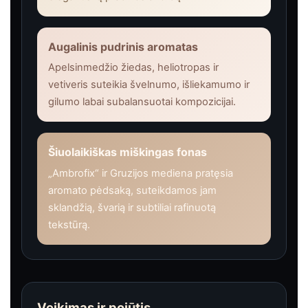
Augalinis pudrinis aromatas
Apelsinmedžio žiedas, heliotropas ir
vetiveris suteikia švelnumo, išliekamumo ir
gilumo labai subalansuotai kompozicijai.
Šiuolaikiškas miškingas fonas
„Ambrofix“ ir Gruzijos mediena pratęsia
aromato pėdsaką, suteikdamos jam
sklandžią, švarią ir subtiliai rafinuotą
tekstūrą.
Veikimas ir pojūtis