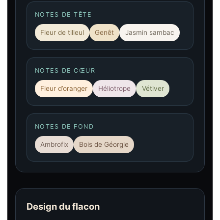
NOTES DE TÊTE
Fleur de tilleul
Genêt
Jasmin sambac
NOTES DE CŒUR
Fleur d’oranger
Héliotrope
Vétiver
NOTES DE FOND
Ambrofix
Bois de Géorgie
Design du flacon