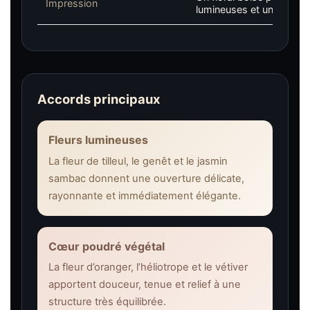
Impression
lumineuses et un fond li
Accords principaux
Fleurs lumineuses
La fleur de tilleul, le genêt et le jasmin
sambac donnent une ouverture délicate,
rayonnante et immédiatement élégante.
Cœur poudré végétal
La fleur d’oranger, l’héliotrope et le vétiver
apportent douceur, tenue et relief à une
structure très équilibrée.