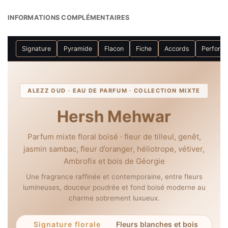
INFORMATIONS COMPLÉMENTAIRES
Signature
Pyramide
Flacon
Fiche
Accords
Perform
ALEZZ OUD · EAU DE PARFUM · COLLECTION MIXTE
Hersh Mehwar
Parfum mixte floral boisé · fleur de tilleul, genêt,
jasmin sambac, fleur d’oranger, héliotrope, vétiver,
Ambrofix et bois de Géorgie
Une fragrance raffinée et contemporaine, entre fleurs
lumineuses, douceur poudrée et fond boisé moderne au
charme sobrement luxueux.
Signature florale
Fleurs blanches et bois