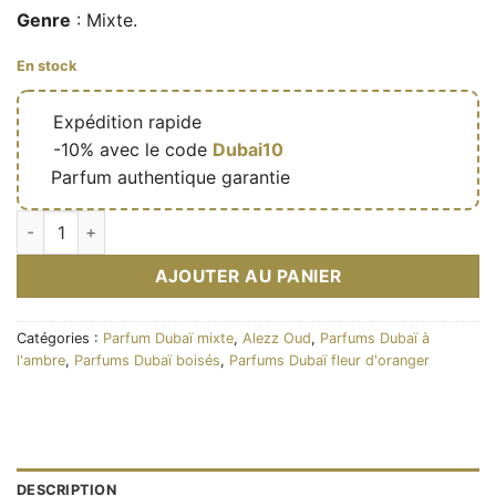
Genre
: Mixte.
En stock
🔥
Expédition rapide
🎁
-10% avec le code
Dubai10
✅
Parfum authentique garantie
quantité de Hersh Mehwar – Eau de parfum mixte (flacon beig
AJOUTER AU PANIER
Catégories :
Parfum Dubaï mixte
,
Alezz Oud
,
Parfums Dubaï à
l'ambre
,
Parfums Dubaï boisés
,
Parfums Dubaï fleur d'oranger
DESCRIPTION