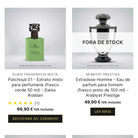
FORA DE STOCK
DUBAI FRAGRÂNCIA MISTA
ARABIYAT PRESTIGE
Patchouli 01 - Extrato misto
Extradose Homme - Eau de
para perfumaria (frasco
parfum para homem
verde 50 ml) - Swiss
(frasco preto de 100 ml) -
Arabian
Arabiyat Prestige
49,90
€
(1)
IVA incluído
69,90
€
IVA incluído
LER MAIS
ADICIONAR AO CARRINHO