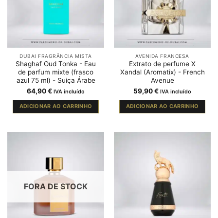
DUBAI FRAGRÂNCIA MISTA
AVENIDA FRANCESA
Shaghaf Oud Tonka - Eau
Extrato de perfume X
de parfum mixte (frasco
Xandal (Aromatix) - French
azul 75 ml) - Suiça Árabe
Avenue
64,90
€
59,90
€
IVA incluído
IVA incluído
ADICIONAR AO CARRINHO
ADICIONAR AO CARRINHO
FORA DE STOCK