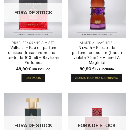
FORA DE STOCK
DUBAI FRAGRÂNCIA MISTA
AHMED AL MAGHRIBI
Valhalla – Eau de parfum
Niswah - Extrato de
unissex (frasco vermelho e
perfume de mulher (frasco
preto de 100 ml) – Rayhaan
violeta 75 ml) - Ahmed Al
Perfumes
Maghribi
46,90
€
69,90
€
IVA incluído
IVA incluído
LER MAIS
ADICIONAR AO CARRINHO
FORA DE STOCK
FORA DE STOCK