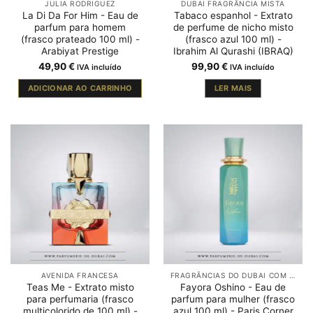
JULIA RODRIGUEZ
DUBAI FRAGRÂNCIA MISTA
La Di Da For Him - Eau de
Tabaco espanhol - Extrato
parfum para homem
de perfume de nicho misto
(frasco prateado 100 ml) -
(frasco azul 100 ml) -
Arabiyat Prestige
Ibrahim Al Qurashi (IBRAQ)
49,90
€
99,90
€
IVA incluído
IVA incluído
ADICIONAR AO CARRINHO
LER MAIS
AVENIDA FRANCESA
FRAGRÂNCIAS DO DUBAI COM BERGAMOTA
Teas Me - Extrato misto
Fayora Oshino - Eau de
para perfumaria (frasco
parfum para mulher (frasco
multicolorido de 100 ml) -
azul 100 ml) - Paris Corner