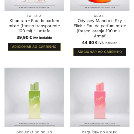
LATTAFA
ARMAF
Khamrah - Eau de parfum
Odyssey Mandarin Sky
mixte (frasco transparente
Elixir - Eau de parfum mixte
100 ml) - Lattafa
(frasco laranja 100 ml) -
Armaf
39,90
€
IVA incluído
44,90
€
IVA incluído
ADICIONAR AO CARRINHO
ADICIONAR AO CARRINHO
ORQUÍDEA DO GOLFO
ORQUÍDEA DO GOLFO