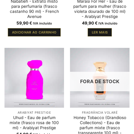
Nabatieh - Extrato misto
Marasi For Her - Eau de
para perfumaria (frasco
parfum para mulher (frasco
castanho 90 ml) - French
violeta dourado de 100 ml)
Avenue
- Arabiyat Prestige
59,90
€
49,90
€
IVA incluído
IVA incluído
ADICIONAR AO CARRINHO
LER MAIS
FORA DE STOCK
ARABIYAT PRESTIGE
FRAGRÂNCIA VOLARÉ
Uhud - Eau de parfum
Honey Tobacco (Grandioso
mixte (frasco rosa de 100
Collections) - Eau de
ml) - Arabiyat Prestige
parfum mixte (frasco
transparente 100 ml) -