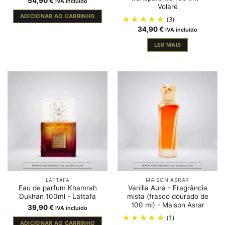
54,90
€
IVA incluído
Volaré
ADICIONAR AO CARRINHO
(3)
34,90
€
IVA incluído
LER MAIS
LATTAFA
MAISON ASRAR
Eau de parfum Khamrah
Vanilla Aura - Fragrância
Dukhan 100ml - Lattafa
mista (frasco dourado de
100 ml) - Maison Asrar
39,90
€
IVA incluído
(1)
ADICIONAR AO CARRINHO