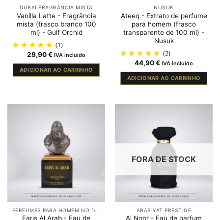
DUBAI FRAGRÂNCIA MISTA
NUSUK
Vanilla Latte - Fragrância
Ateeq - Extrato de perfume
mista (frasco branco 100
para homem (frasco
ml) - Gulf Orchid
transparente de 100 ml) -
Nusuk
(1)
(2)
29,90
€
IVA incluído
44,90
€
IVA incluído
ADICIONAR AO CARRINHO
ADICIONAR AO CARRINHO
FORA DE STOCK
PERFUMES PARA HOMEM NO DUBAI
ARABIYAT PRESTIGE
Faris Al Arab - Eau de
Al Noor - Eau de parfum