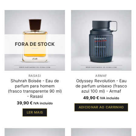
FORA DE STOCK
RASASI
ARMAF
Shuhrah Boisée - Eau de
Odyssey Revolution - Eau
parfum para homem
de parfum unisexo (frasco
(frasco transparente 90 ml)
azul 100 ml) - Armaf
- Rasasi
49,90
€
IVA incluído
39,90
€
IVA incluído
ADICIONAR AO CARRINHO
LER MAIS