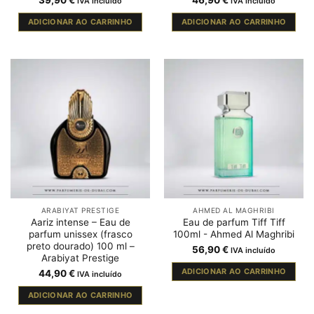
39,90
€
46,90
€
IVA incluído
IVA incluído
ADICIONAR AO CARRINHO
ADICIONAR AO CARRINHO
ARABIYAT PRESTIGE
AHMED AL MAGHRIBI
Aariz intense – Eau de
Eau de parfum Tiff Tiff
parfum unissex (frasco
100ml - Ahmed Al Maghribi
preto dourado) 100 ml –
56,90
€
IVA incluído
Arabiyat Prestige
ADICIONAR AO CARRINHO
44,90
€
IVA incluído
ADICIONAR AO CARRINHO