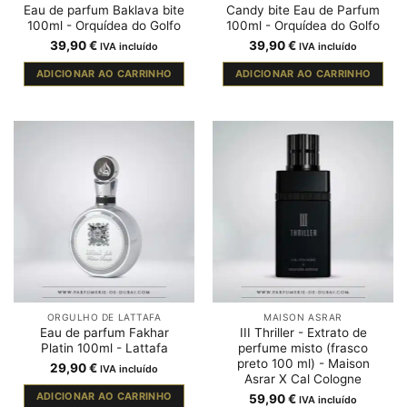
Eau de parfum Baklava bite
Candy bite Eau de Parfum
100ml - Orquídea do Golfo
100ml - Orquídea do Golfo
39,90
€
39,90
€
IVA incluído
IVA incluído
ADICIONAR AO CARRINHO
ADICIONAR AO CARRINHO
ORGULHO DE LATTAFA
MAISON ASRAR
Eau de parfum Fakhar
III Thriller - Extrato de
Platin 100ml - Lattafa
perfume misto (frasco
preto 100 ml) - Maison
29,90
€
IVA incluído
Asrar X Cal Cologne
ADICIONAR AO CARRINHO
59,90
€
IVA incluído