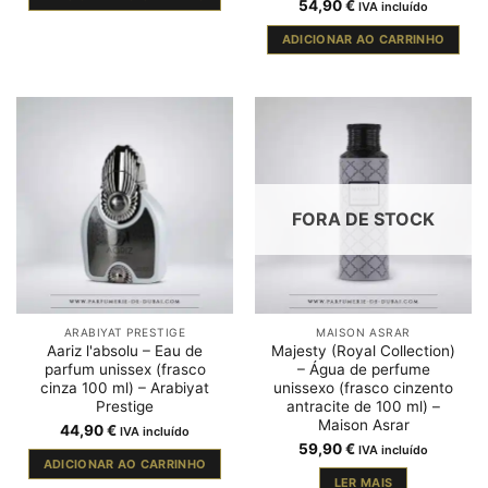
54,90
€
IVA incluído
ADICIONAR AO CARRINHO
FORA DE STOCK
ARABIYAT PRESTIGE
MAISON ASRAR
Aariz l'absolu – Eau de
Majesty (Royal Collection)
parfum unissex (frasco
– Água de perfume
cinza 100 ml) – Arabiyat
unissexo (frasco cinzento
Prestige
antracite de 100 ml) –
Maison Asrar
44,90
€
IVA incluído
59,90
€
IVA incluído
ADICIONAR AO CARRINHO
LER MAIS