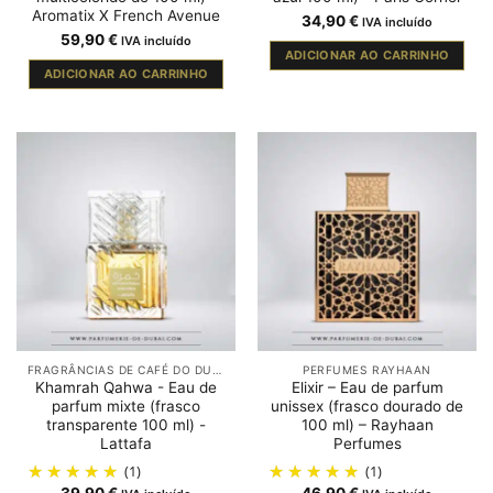
Aromatix X French Avenue
34,90
€
IVA incluído
59,90
€
IVA incluído
ADICIONAR AO CARRINHO
ADICIONAR AO CARRINHO
FRAGRÂNCIAS DE CAFÉ DO DUBAI
PERFUMES RAYHAAN
Khamrah Qahwa - Eau de
Elixir – Eau de parfum
parfum mixte (frasco
unissex (frasco dourado de
transparente 100 ml) -
100 ml) – Rayhaan
Lattafa
Perfumes
(1)
(1)