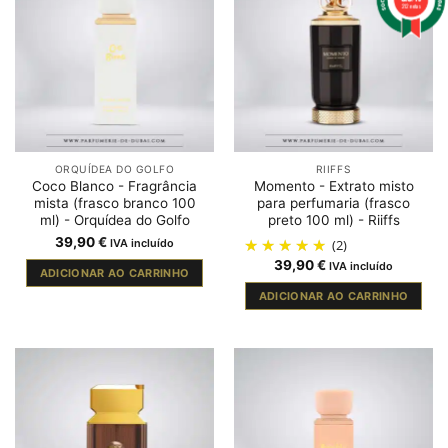
212 notas
ORQUÍDEA DO GOLFO
RIIFFS
Coco Blanco - Fragrância
Momento - Extrato misto
mista (frasco branco 100
para perfumaria (frasco
ml) - Orquídea do Golfo
preto 100 ml) - Riiffs
39,90
€
IVA incluído
(2)
39,90
€
IVA incluído
ADICIONAR AO CARRINHO
ADICIONAR AO CARRINHO