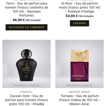
Terra - Eau de parfum para
Al Noor - Eau de parfum
homem (frasco castanho de
mixte (frasco preto 100 ml)
100 ml) - Rayhaan
- Arabiyat Prestige
Perfumes
54,90
€
IVA incluído
46,90
€
IVA incluído
LER MAIS
ADICIONAR AO CARRINHO
KHADLAJ
MAISON ASRAR
Zayaan Gold - Eau de
Tornado - Eau de parfum
parfum para homem (frasco
(frasco violeta de 100 ml) -
preto 100 ml) - Khadlaj
Maison Asrar