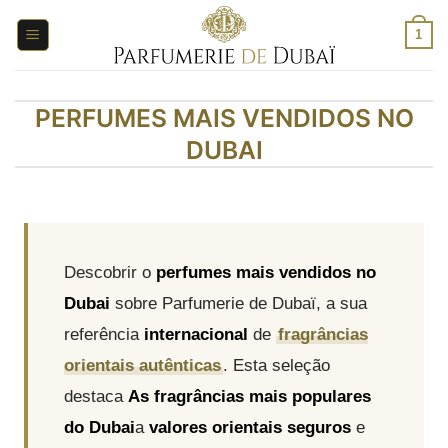
Saltar
para
1
o
conteúdo
PERFUMES MAIS VENDIDOS NO
DUBAI
Descobrir o
perfumes mais vendidos no
Dubai
sobre Parfumerie de Dubaï, a sua
referência
internacional
de
fragrâncias
orientais autênticas
. Esta seleção
destaca
As fragrâncias mais populares
do Dubai
a
valores orientais seguros
e