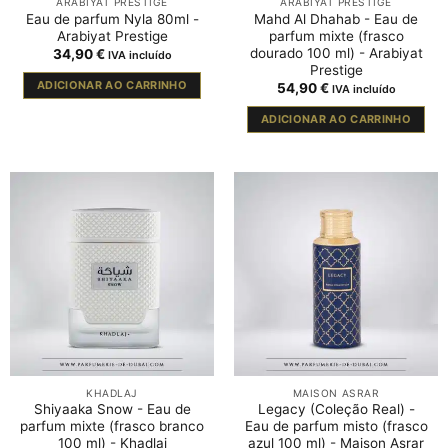
ARABIYAT PRESTIGE
ARABIYAT PRESTIGE
Eau de parfum Nyla 80ml -
Mahd Al Dhahab - Eau de
Arabiyat Prestige
parfum mixte (frasco
dourado 100 ml) - Arabiyat
34,90
€
IVA incluído
Prestige
ADICIONAR AO CARRINHO
54,90
€
IVA incluído
ADICIONAR AO CARRINHO
KHADLAJ
MAISON ASRAR
Shiyaaka Snow - Eau de
Legacy (Coleção Real) -
parfum mixte (frasco branco
Eau de parfum misto (frasco
100 ml) - Khadlaj
azul 100 ml) - Maison Asrar