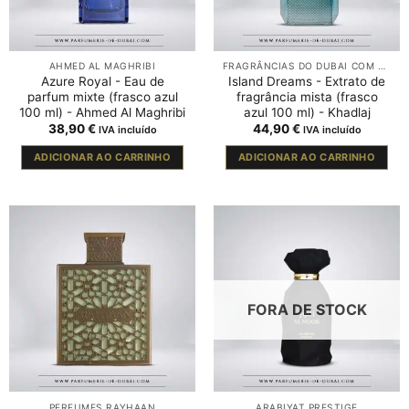
AHMED AL MAGHRIBI
FRAGRÂNCIAS DO DUBAI COM ÂMBAR
Azure Royal - Eau de
Island Dreams - Extrato de
parfum mixte (frasco azul
fragrância mista (frasco
100 ml) - Ahmed Al Maghribi
azul 100 ml) - Khadlaj
38,90
€
44,90
€
IVA incluído
IVA incluído
ADICIONAR AO CARRINHO
ADICIONAR AO CARRINHO
FORA DE STOCK
PERFUMES RAYHAAN
ARABIYAT PRESTIGE