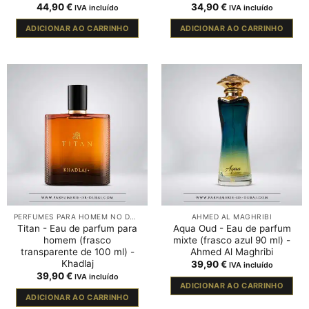
44,90
€
34,90
€
IVA incluído
IVA incluído
ADICIONAR AO CARRINHO
ADICIONAR AO CARRINHO
PERFUMES PARA HOMEM NO DUBAI
AHMED AL MAGHRIBI
Titan - Eau de parfum para
Aqua Oud - Eau de parfum
homem (frasco
mixte (frasco azul 90 ml) -
transparente de 100 ml) -
Ahmed Al Maghribi
Khadlaj
39,90
€
IVA incluído
39,90
€
IVA incluído
ADICIONAR AO CARRINHO
ADICIONAR AO CARRINHO