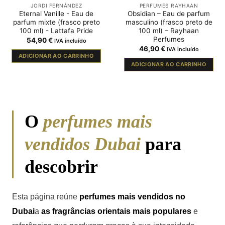
JORDI FERNÁNDEZ
PERFUMES RAYHAAN
Eternal Vanille - Eau de
Obsidian – Eau de parfum
parfum mixte (frasco preto
masculino (frasco preto de
100 ml) - Lattafa Pride
100 ml) – Rayhaan
Perfumes
54,90
€
IVA incluído
46,90
€
IVA incluído
ADICIONAR AO CARRINHO
ADICIONAR AO CARRINHO
O
perfumes mais
vendidos Dubai
para
descobrir
Esta página reúne
perfumes mais vendidos no
Dubai
a
as fragrâncias orientais mais populares
e