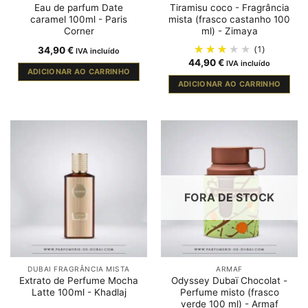
Eau de parfum Date
Tiramisu coco - Fragrância
caramel 100ml - Paris
mista (frasco castanho 100
Corner
ml) - Zimaya
(1)
34,90
€
IVA incluído
44,90
€
IVA incluído
ADICIONAR AO CARRINHO
ADICIONAR AO CARRINHO
FORA DE STOCK
DUBAI FRAGRÂNCIA MISTA
ARMAF
Extrato de Perfume Mocha
Odyssey Dubaï Chocolat -
Latte 100ml - Khadlaj
Perfume misto (frasco
verde 100 ml) - Armaf