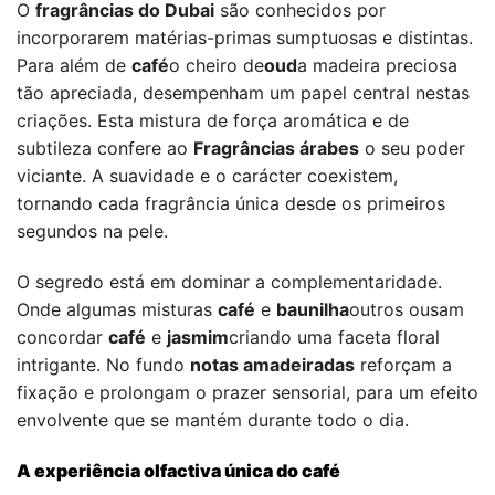
O
fragrâncias do Dubai
são conhecidos por
incorporarem matérias-primas sumptuosas e distintas.
Para além de
café
o cheiro de
oud
a madeira preciosa
tão apreciada, desempenham um papel central nestas
criações. Esta mistura de força aromática e de
subtileza confere ao
Fragrâncias árabes
o seu poder
viciante. A suavidade e o carácter coexistem,
tornando cada fragrância única desde os primeiros
segundos na pele.
O segredo está em dominar a complementaridade.
Onde algumas misturas
café
e
baunilha
outros ousam
concordar
café
e
jasmim
criando uma faceta floral
intrigante. No fundo
notas amadeiradas
reforçam a
fixação e prolongam o prazer sensorial, para um efeito
envolvente que se mantém durante todo o dia.
A experiência olfactiva única do café