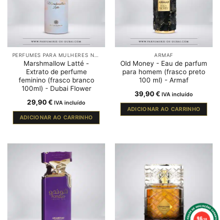
PERFUMES PARA MULHERES NO DUBAI
ARMAF
Marshmallow Latté -
Old Money - Eau de parfum
Extrato de perfume
para homem (frasco preto
feminino (frasco branco
100 ml) - Armaf
100ml) - Dubai Flower
39,90
€
IVA incluído
29,90
€
IVA incluído
ADICIONAR AO CARRINHO
ADICIONAR AO CARRINHO
9.6
/10