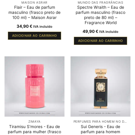
MAISON ASRAR
MUNDO DAS FRAGRÂNCIAS
Flair – Eau de parfum
Spectre Wraith – Eau de
masculino (frasco preto de
parfum masculino (frasco
100 ml) – Maison Asrar
preto de 80 ml) –
Fragrance World
34,90
€
IVA incluído
49,90
€
IVA incluído
ADICIONAR AO CARRINHO
ADICIONAR AO CARRINHO
ZIMAYA
PERFUMES PARA HOMEM NO DUBAI
Tiramisu S'mores - Eau de
Sui Generis - Eau de
parfum para mulher (frasco
parfum para homem