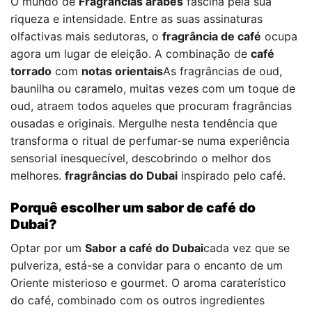
O mundo de
Fragrâncias árabes
fascina pela sua
riqueza e intensidade. Entre as suas assinaturas
olfactivas mais sedutoras, o
fragrância de café
ocupa
agora um lugar de eleição. A combinação de
café
torrado
com
notas orientais
As fragrâncias de oud,
baunilha ou caramelo, muitas vezes com um toque de
oud, atraem todos aqueles que procuram fragrâncias
ousadas e originais. Mergulhe nesta tendência que
transforma o ritual de perfumar-se numa experiência
sensorial inesquecível, descobrindo o melhor dos
melhores.
fragrâncias do Dubai
inspirado pelo café.
Porquê escolher um sabor de café do
Dubai?
Optar por um
Sabor a café do Dubai
cada vez que se
pulveriza, está-se a convidar para o encanto de um
Oriente misterioso e gourmet. O aroma caraterístico
do café, combinado com os outros ingredientes