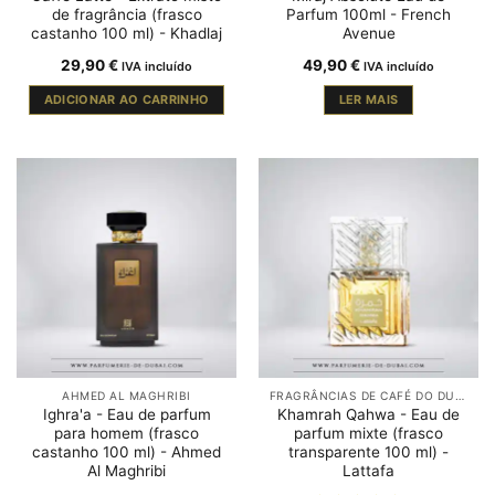
de fragrância (frasco
Parfum 100ml - French
castanho 100 ml) - Khadlaj
Avenue
29,90
€
49,90
€
IVA incluído
IVA incluído
ADICIONAR AO CARRINHO
LER MAIS
AHMED AL MAGHRIBI
FRAGRÂNCIAS DE CAFÉ DO DUBAI
Ighra'a - Eau de parfum
Khamrah Qahwa - Eau de
para homem (frasco
parfum mixte (frasco
castanho 100 ml) - Ahmed
transparente 100 ml) -
Al Maghribi
Lattafa