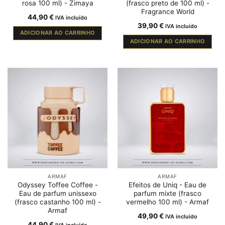
rosa 100 ml) - Zimaya
(frasco preto de 100 ml) -
Fragrance World
44,90
€
IVA incluído
39,90
€
IVA incluído
ADICIONAR AO CARRINHO
ADICIONAR AO CARRINHO
ARMAF
ARMAF
Odyssey Toffee Coffee -
Efeitos de Uniq - Eau de
Eau de parfum unissexo
parfum mixte (frasco
(frasco castanho 100 ml) -
vermelho 100 ml) - Armaf
Armaf
49,90
€
IVA incluído
44,90
€