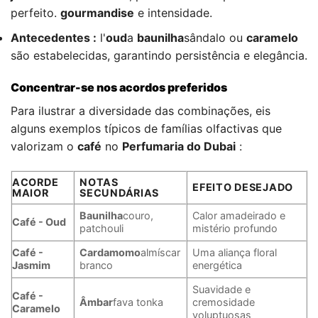
perfeito.
gourmandise
e intensidade.
Antecedentes :
l'
oud
a
baunilha
sândalo ou
caramelo
são estabelecidas, garantindo persistência e elegância.
Concentrar-se nos acordos preferidos
Para ilustrar a diversidade das combinações, eis
alguns exemplos típicos de famílias olfactivas que
valorizam o
café
no
Perfumaria do Dubai
:
ACORDE
NOTAS
EFEITO DESEJADO
MAIOR
SECUNDÁRIAS
Baunilha
couro,
Calor amadeirado e
Café - Oud
patchouli
mistério profundo
Café -
Cardamomo
almíscar
Uma aliança floral
Jasmim
branco
energética
Suavidade e
Café -
Âmbar
fava tonka
cremosidade
Caramelo
voluptuosas