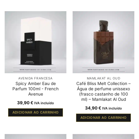
AVENIDA FRANCESA
MAMLAKAT AL OUD
Spicy Amber Eau de
Café Bliss Melt Collection –
Parfum 100ml - French
Água de perfume unissexo
Avenue
(frasco castanho de 100
ml) – Mamlakat Al Oud
39,90
€
IVA incluído
34,90
€
IVA incluído
ADICIONAR AO CARRINHO
ADICIONAR AO CARRINHO