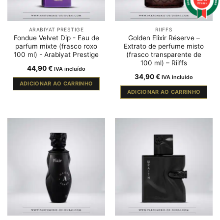
212 notas
ARABIYAT PRESTIGE
RIIFFS
Fondue Velvet Dip - Eau de
Golden Elixir Réserve –
parfum mixte (frasco roxo
Extrato de perfume misto
100 ml) - Arabiyat Prestige
(frasco transparente de
100 ml) – Riiffs
44,90
€
IVA incluído
34,90
€
IVA incluído
ADICIONAR AO CARRINHO
ADICIONAR AO CARRINHO