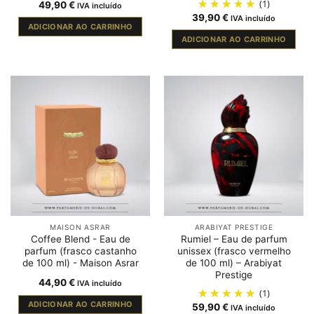
(1)
49,90
€
IVA incluído
39,90
€
IVA incluído
ADICIONAR AO CARRINHO
ADICIONAR AO CARRINHO
MAISON ASRAR
ARABIYAT PRESTIGE
Coffee Blend - Eau de
Rumiel – Eau de parfum
parfum (frasco castanho
unissex (frasco vermelho
de 100 ml) - Maison Asrar
de 100 ml) – Arabiyat
Prestige
44,90
€
IVA incluído
(1)
ADICIONAR AO CARRINHO
59,90
€
IVA incluído