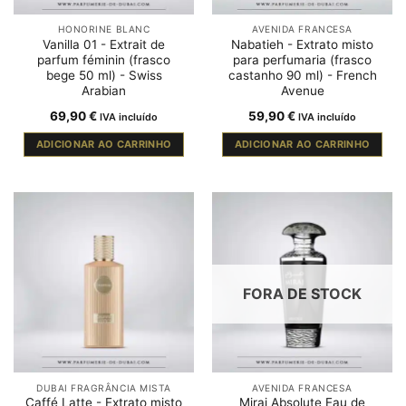
HONORINE BLANC
AVENIDA FRANCESA
Vanilla 01 - Extrait de
Nabatieh - Extrato misto
parfum féminin (frasco
para perfumaria (frasco
bege 50 ml) - Swiss
castanho 90 ml) - French
Arabian
Avenue
69,90
€
59,90
€
IVA incluído
IVA incluído
ADICIONAR AO CARRINHO
ADICIONAR AO CARRINHO
FORA DE STOCK
DUBAI FRAGRÂNCIA MISTA
AVENIDA FRANCESA
Caffé Latte - Extrato misto
Miraj Absolute Eau de