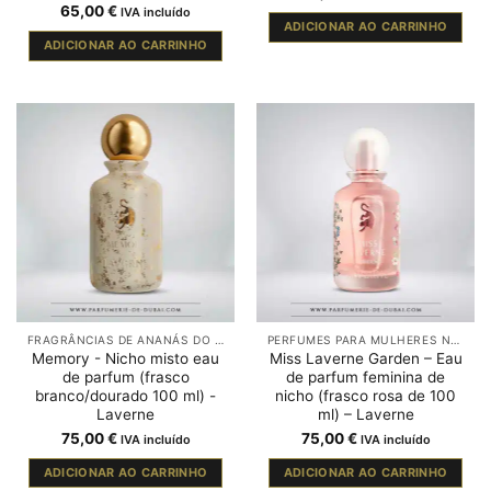
65,00
€
IVA incluído
ADICIONAR AO CARRINHO
ADICIONAR AO CARRINHO
FRAGRÂNCIAS DE ANANÁS DO DUBAI
PERFUMES PARA MULHERES NO DUBAI
Memory - Nicho misto eau
Miss Laverne Garden – Eau
de parfum (frasco
de parfum feminina de
branco/dourado 100 ml) -
nicho (frasco rosa de 100
Laverne
ml) – Laverne
75,00
€
75,00
€
IVA incluído
IVA incluído
ADICIONAR AO CARRINHO
ADICIONAR AO CARRINHO