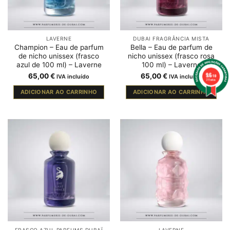
LAVERNE
DUBAI FRAGRÂNCIA MISTA
Champion – Eau de parfum
Bella – Eau de parfum de
de nicho unissex (frasco
nicho unissex (frasco rosa
azul de 100 ml) – Laverne
100 ml) – Laverne
9.6
65,00
€
65,00
€
IVA incluído
IVA incluído
/10
211 notas
ADICIONAR AO CARRINHO
ADICIONAR AO CARRINHO
FRASCO AZUL PARFUMS DUBAÏ
LAVERNE