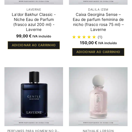
LAVERNE
DALILA IZEM
La'dor Bakhur Classic -
Caixa Georgina Sense –
Niche Eau de Parfum
Eau de parfum feminina de
(frasco azul 200 ml) -
nicho (frasco rosa 75 ml) –
Laverne
Laverne
99,00
€
IVA incluído
(1)
150,00
€
IVA incluído
ADICIONAR AO CARRINHO
ADICIONAR AO CARRINHO
PERFUMES PARA HOMEM NO DUBAI
NATHALIE LORSON