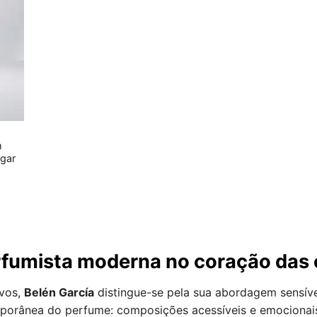
m
ugar
rfumista moderna no coração das
ivos,
Belén García
distingue-se pela sua abordagem sensív
mporânea do perfume: composições acessíveis e emocionai