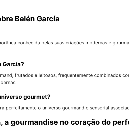
bre Belén García
porânea conhecida pelas suas criações modernas e gourm
n García?
rmand, frutados e leitosos, frequentemente combinados c
odernas.
universo gourmet?
ra perfeitamente o universo gourmand e sensorial associad
a, a gourmandise no coração do pe