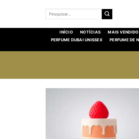
Saltar
para
Procurar
por:
o
conteúdo
INÍCIO
NOTÍCIAS
MAIS VENDIDO
PERFUME DUBAI UNISSEX
PERFUME DE 