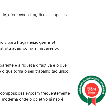
ade, oferecendo fragrâncias capazes
ncia para
fragrâncias gourmet
.
struturadas, como almíscares ou
aparente e a riqueza olfactiva é o que
é o que torna o seu trabalho tão único.
9.6
/10
s composições evocam frequentemente
211 notas
 moderna onde o objetivo já não é