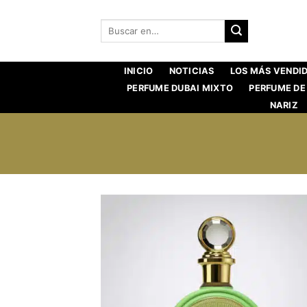
Saltar
al
Buscar:
contenido
INICIO
NOTICIAS
LOS MÁS VENDI
PERFUME DUBAI MIXTO
PERFUME DE
NARIZ