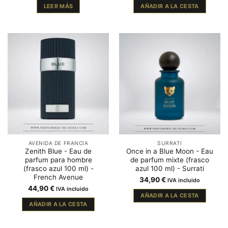
LEER MÁS
AÑADIR A LA CESTA
AVENIDA DE FRANCIA
SURRATI
Zenith Blue - Eau de
Once in a Blue Moon - Eau
parfum para hombre
de parfum mixte (frasco
(frasco azul 100 ml) -
azul 100 ml) - Surrati
French Avenue
34,90
€
IVA incluido
44,90
€
IVA incluido
AÑADIR A LA CESTA
AÑADIR A LA CESTA