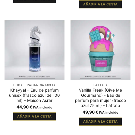
AÑADIR A LA CESTA
DUBAI FRAGANCIA MIXTA
LATTAFA
Khayyal – Eau de parfum
Vanilla Freak (Give Me
unisex (frasco azul de 100
Gourmand) - Eau de
ml) – Maison Asrar
parfum para mujer (frasco
azul 75 ml) - Lattafa
44,90
€
IVA incluido
49,90
€
IVA incluido
AÑADIR A LA CESTA
AÑADIR A LA CESTA