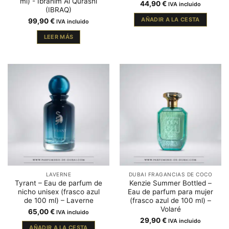
ml) - Ibrahim Al Qurashi
44,90
€
IVA incluido
(IBRAQ)
AÑADIR A LA CESTA
99,90
€
IVA incluido
LEER MÁS
LAVERNE
DUBAI FRAGANCIAS DE COCO
Tyrant – Eau de parfum de
Kenzie Summer Bottled –
nicho unisex (frasco azul
Eau de parfum para mujer
de 100 ml) – Laverne
(frasco azul de 100 ml) –
Volaré
65,00
€
IVA incluido
29,90
€
IVA incluido
AÑADIR A LA CESTA