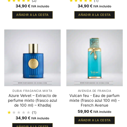
(2)
(1)
34,90
€
34,90
€
IVA incluido
IVA incluido
AÑADIR A LA CESTA
AÑADIR A LA CESTA
DUBAI FRAGANCIA MIXTA
AVENIDA DE FRANCIA
Azure Velvet – Extracto de
Vulcan feu - Eau de parfum
perfume mixto (frasco azul
mixte (frasco azul 100 ml) -
de 100 ml) – Khadlaj
French Avenue
59,90
€
(1)
IVA incluido
34,90
€
IVA incluido
AÑADIR A LA CESTA
AÑADIR A LA CESTA