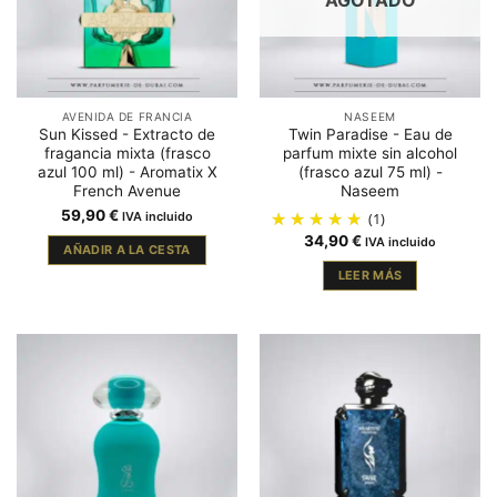
AGOTADO
AVENIDA DE FRANCIA
NASEEM
Sun Kissed - Extracto de
Twin Paradise - Eau de
fragancia mixta (frasco
parfum mixte sin alcohol
azul 100 ml) - Aromatix X
(frasco azul 75 ml) -
French Avenue
Naseem
59,90
€
IVA incluido
(1)
34,90
€
IVA incluido
AÑADIR A LA CESTA
LEER MÁS