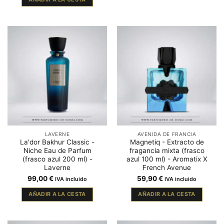
LAVERNE
AVENIDA DE FRANCIA
La'dor Bakhur Classic -
Magnetiq - Extracto de
Niche Eau de Parfum
fragancia mixta (frasco
(frasco azul 200 ml) -
azul 100 ml) - Aromatix X
Laverne
French Avenue
99,00
€
59,90
€
IVA incluido
IVA incluido
AÑADIR A LA CESTA
AÑADIR A LA CESTA