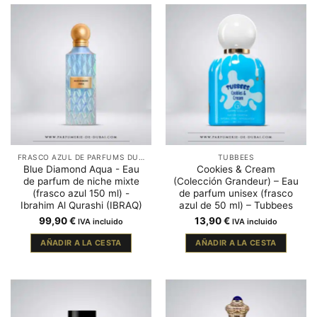
FRASCO AZUL DE PARFUMS DUBAÏ
TUBBEES
Blue Diamond Aqua - Eau
Cookies & Cream
de parfum de niche mixte
(Colección Grandeur) – Eau
(frasco azul 150 ml) -
de parfum unisex (frasco
Ibrahim Al Qurashi (IBRAQ)
azul de 50 ml) – Tubbees
99,90
€
13,90
€
IVA incluido
IVA incluido
AÑADIR A LA CESTA
AÑADIR A LA CESTA