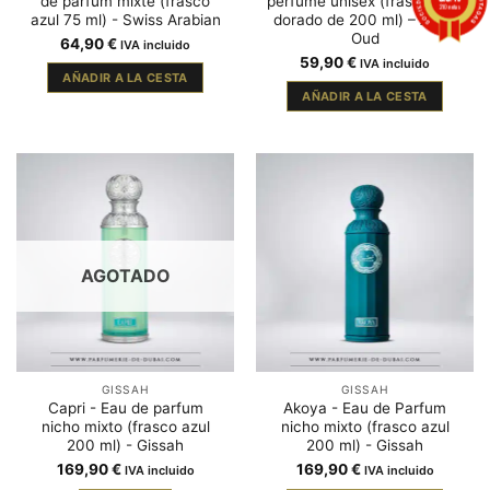
de parfum mixte (frasco
perfume unisex (frasco azul
210 notas
azul 75 ml) - Swiss Arabian
dorado de 200 ml) – Alezz
Oud
64,90
€
IVA incluido
59,90
€
IVA incluido
AÑADIR A LA CESTA
AÑADIR A LA CESTA
AGOTADO
GISSAH
GISSAH
Capri - Eau de parfum
Akoya - Eau de Parfum
nicho mixto (frasco azul
nicho mixto (frasco azul
200 ml) - Gissah
200 ml) - Gissah
169,90
€
169,90
€
IVA incluido
IVA incluido