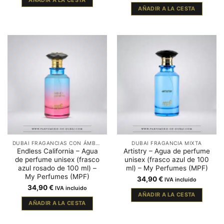
AÑADIR A LA CESTA
AÑADIR A LA CESTA
DUBAI FRAGANCIAS CON ÁMBAR
DUBAI FRAGANCIA MIXTA
Endless California – Agua
Artistry – Agua de perfume
de perfume unisex (frasco
unisex (frasco azul de 100
azul rosado de 100 ml) –
ml) – My Perfumes (MPF)
My Perfumes (MPF)
34,90
€
IVA incluido
34,90
€
IVA incluido
AÑADIR A LA CESTA
AÑADIR A LA CESTA