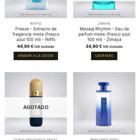
RIIFFS
ZIMAYA
Freeze - Extracto de
Mazaaj Rhythm - Eau de
fragancia mixta (frasco
parfum mixte (frasco azul
azul 100 ml) - Riiffs
100 ml) - Zimaya
44,90
€
34,90
€
IVA incluido
IVA incluido
AÑADIR A LA CESTA
LEER MÁS
AGOTADO
DUBAI FRAGANCIA MIXTA
PERFUMES REEF