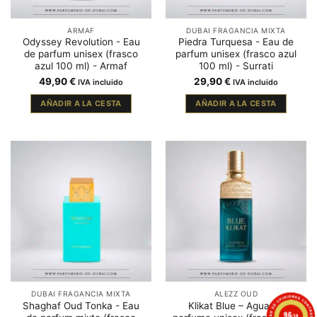
ARMAF
DUBAI FRAGANCIA MIXTA
Odyssey Revolution - Eau
Piedra Turquesa - Eau de
de parfum unisex (frasco
parfum unisex (frasco azul
azul 100 ml) - Armaf
100 ml) - Surrati
49,90
€
29,90
€
IVA incluido
IVA incluido
AÑADIR A LA CESTA
AÑADIR A LA CESTA
DUBAI FRAGANCIA MIXTA
ALEZZ OUD
Shaghaf Oud Tonka - Eau
Klikat Blue – Agua de
9.6
/10