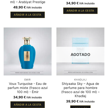
ml) – Arabiyat Prestige
34,90
€
IVA incluido
49,90
€
IVA incluido
AÑADIR A LA CESTA
AÑADIR A LA CESTA
AGOTADO
EMIR
KHADLAJ
Voux Turquoise - Eau de
Shiyaaka Sky – Agua de
parfum mixte (frasco azul
perfume para hombre
100 ml) - Émir
(frasco azul de 100 ml) –
Khadlaj
34,90
€
IVA incluido
39,90
€
IVA incluido
AÑADIR A LA CESTA