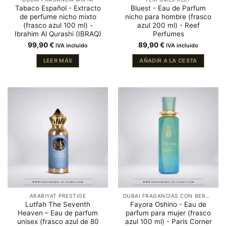
Tabaco Español - Extracto
Bluest - Eau de Parfum
de perfume nicho mixto
nicho para hombre (frasco
(frasco azul 100 ml) -
azul 200 ml) - Reef
Ibrahim Al Qurashi (IBRAQ)
Perfumes
99,90
€
89,90
€
IVA incluido
IVA incluido
LEER MÁS
AÑADIR A LA CESTA
ARABIYAT PRESTIGE
DUBAI FRAGANCIAS CON BERGAMOTA
Lutfah The Seventh
Fayora Oshino - Eau de
Heaven – Eau de parfum
parfum para mujer (frasco
unisex (frasco azul de 80
azul 100 ml) - Paris Corner