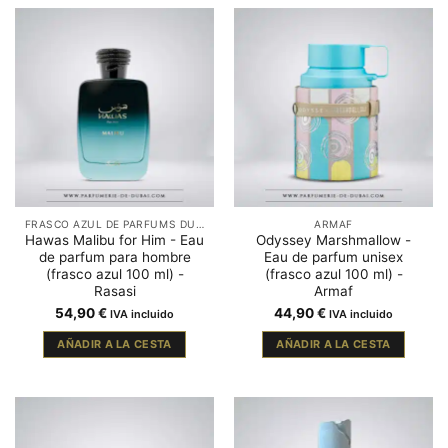
FRASCO AZUL DE PARFUMS DUBAÏ
ARMAF
Hawas Malibu for Him - Eau
Odyssey Marshmallow -
de parfum para hombre
Eau de parfum unisex
(frasco azul 100 ml) -
(frasco azul 100 ml) -
Rasasi
Armaf
54,90
€
44,90
€
IVA incluido
IVA incluido
AÑADIR A LA CESTA
AÑADIR A LA CESTA