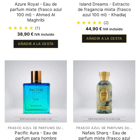
Azure Royal - Eau de
Island Dreams - Extracto
parfum mixte (frasco azul
de fragancia mixta (frasco
100 ml) - Ahmed Al
azul 100 ml) - Khadlaj
Maghribi
(2)
(1)
44,90
€
IVA incluido
38,90
€
IVA incluido
AÑADIR A LA CESTA
AÑADIR A LA CESTA
FRASCO AZUL DE PARFUMS DUBAÏ
FRASCO AZUL DE PARFUMS DUBAÏ
Pacific Aura - Eau de
Nafais Sharq - Eau de
parfum para hombre
parfum mixte (frasco azul