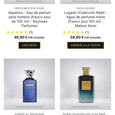
PERFUMES RAYHAAN
CASA ASRAR
Aquatica – Eau de parfum
Legado (Colección Real) -
para hombre (frasco azul
Agua de perfume mixta
de 100 ml) – Rayhaan
(frasco azul 100 ml) -
Perfumes
Maison Asrar
(5)
(1)
46,90
€
59,90
€
IVA incluido
IVA incluido
LEER MÁS
AÑADIR A LA CESTA
AHMED AL MAGHRIBI
DUBAI FRAGANCIAS CON ÁMBAR