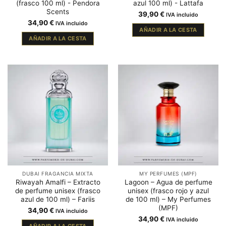
(frasco 100 ml) - Pendora
azul 100 ml) - Lattafa
Scents
39,90
€
IVA incluido
34,90
€
IVA incluido
AÑADIR A LA CESTA
AÑADIR A LA CESTA
DUBAI FRAGANCIA MIXTA
MY PERFUMES (MPF)
Riwayah Amalfi – Extracto
Lagoon – Agua de perfume
de perfume unisex (frasco
unisex (frasco rojo y azul
azul de 100 ml) – Fariis
de 100 ml) – My Perfumes
(MPF)
34,90
€
IVA incluido
34,90
€
IVA incluido