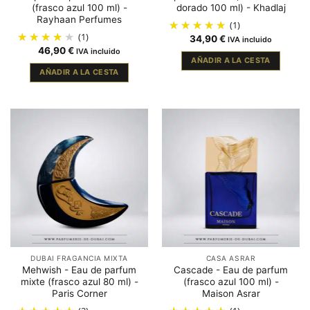
(frasco azul 100 ml) -
dorado 100 ml) - Khadlaj
Rayhaan Perfumes
(1)
(1)
34,90
€
IVA incluido
46,90
€
IVA incluido
AÑADIR A LA CESTA
AÑADIR A LA CESTA
DUBAI FRAGANCIA MIXTA
CASA ASRAR
Mehwish - Eau de parfum
Cascade - Eau de parfum
mixte (frasco azul 80 ml) -
(frasco azul 100 ml) -
Paris Corner
Maison Asrar