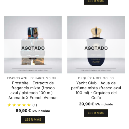
LEER MÁS
AGOTADO
AGOTADO
FRASCO AZUL DE PARFUMS DUBAÏ
ORQUÍDEA DEL GOLFO
Frostbite - Extracto de
Yacht Club - Agua de
fragancia mixta (frasco
perfume mixta (frasco azul
azul / plateado 100 ml) -
100 ml) - Orquídea del
Aromatix X French Avenue
Golfo
39,90
€
(1)
IVA incluido
59,90
€
IVA incluido
LEER MÁS
LEER MÁS