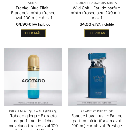
ASSAF
DUBAI FRAGANCIA MIXTA
Frankel Blue Elixir -
Wild Colt - Eau de parfum
Fragancia mixta (frasco
mixto (frasco azul 200 ml) -
azul 200 ml) - Assaf
Assaf
64,90
€
64,90
€
IVA incluido
IVA incluido
LEER MÁS
LEER MÁS
AGOTADO
IBRAHIM AL QURASHI (IBRAQ)
ARABIYAT PRESTIGE
Tabaco griego - Extracto
Fondue Lava Lush - Eau de
de perfume de nicho
parfum mixte (frasco azul
mezclado (frasco azul 100
100 ml) - Arabiyat Prestige