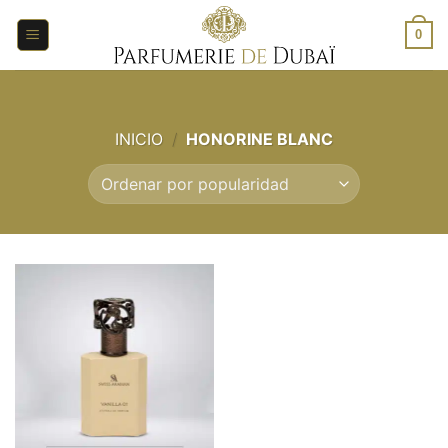
Saltar
al
0
contenido
INICIO
/
HONORINE BLANC