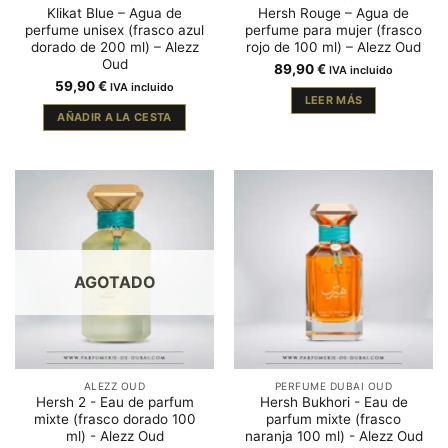
Klikat Blue – Agua de
Hersh Rouge – Agua de
perfume unisex (frasco azul
perfume para mujer (frasco
dorado de 200 ml) – Alezz
rojo de 100 ml) – Alezz Oud
Oud
89,90
€
IVA incluido
59,90
€
IVA incluido
LEER MÁS
AÑADIR A LA CESTA
AGOTADO
ALEZZ OUD
PERFUME DUBAI OUD
Hersh 2 - Eau de parfum
Hersh Bukhori - Eau de
mixte (frasco dorado 100
parfum mixte (frasco
ml) - Alezz Oud
naranja 100 ml) - Alezz Oud