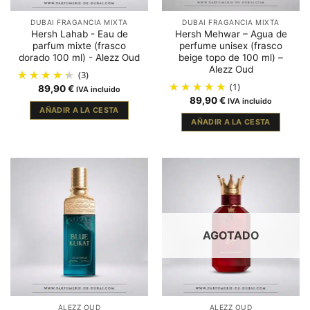
DUBAI FRAGANCIA MIXTA
DUBAI FRAGANCIA MIXTA
Hersh Lahab - Eau de
Hersh Mehwar – Agua de
parfum mixte (frasco
perfume unisex (frasco
dorado 100 ml) - Alezz Oud
beige topo de 100 ml) –
Alezz Oud
(3)
(1)
89,90
€
IVA incluido
89,90
€
IVA incluido
AÑADIR A LA CESTA
AÑADIR A LA CESTA
AGOTADO
ALEZZ OUD
ALEZZ OUD