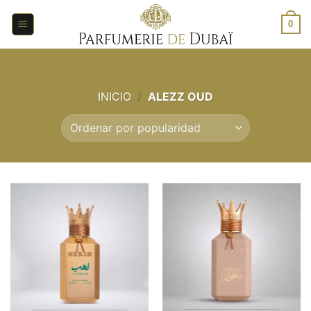
Saltar
al
0
contenido
INICIO
/
ALEZZ OUD