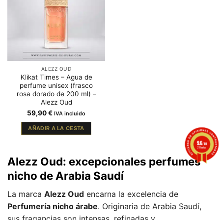
ALEZZ OUD
Klikat Times – Agua de
perfume unisex (frasco
rosa dorado de 200 ml) –
Alezz Oud
59,90
€
IVA incluido
AÑADIR A LA CESTA
9.6
/10
211 notas
Alezz Oud: excepcionales perfumes
nicho de Arabia Saudí
La marca
Alezz Oud
encarna la excelencia de
Perfumería nicho árabe
. Originaria de Arabia Saudí,
sus fragancias son intensas, refinadas y