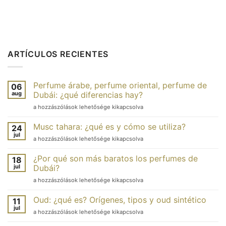
ARTÍCULOS RECIENTES
Perfume árabe, perfume oriental, perfume de
06
aug
Dubái: ¿qué diferencias hay?
Parfum
a hozzászólások lehetősége kikapcsolva
arabe,
parfum
Musc tahara: ¿qué es y cómo se utiliza?
24
oriental,
jul
Musc
a hozzászólások lehetősége kikapcsolva
parfum
tahara
de
:
¿Por qué son más baratos los perfumes de
Dubaï
18
qu’est-
jul
:
Dubái?
ce
quelles
Pourquoi
a hozzászólások lehetősége kikapcsolva
que
différences
les
c’est
?
parfums
et
Oud: ¿qué es? Orígenes, tipos y oud sintético
11
bejegyzéshez
de
comment
jul
Oud
a hozzászólások lehetősége kikapcsolva
Dubaï
l’utiliser ?
:
sont-
bejegyzéshez