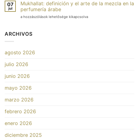
qu’est-
Mukhallat: definición y el arte de la mezcla en la
ils
07
ce
jul
moins
perfumería árabe
que
chers ?
Mukhallat
a hozzászólások lehetősége kikapcsolva
c’est ?
bejegyzéshez
:
Origines,
définition
types
et
ARCHIVOS
et
art
oud
du
de
mélange
synthèse
agosto 2026
dans
bejegyzéshez
la
julio 2026
parfumerie
arabe
bejegyzéshez
junio 2026
mayo 2026
marzo 2026
febrero 2026
enero 2026
diciembre 2025