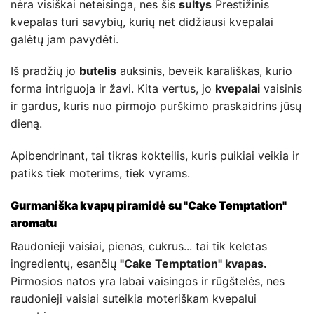
nėra visiškai neteisinga, nes šis
sultys
Prestižinis
kvepalas turi savybių, kurių net didžiausi kvepalai
galėtų jam pavydėti.
Iš pradžių jo
butelis
auksinis, beveik karališkas, kurio
forma intriguoja ir žavi. Kita vertus, jo
kvepalai
vaisinis
ir gardus, kuris nuo pirmojo purškimo praskaidrins jūsų
dieną.
Apibendrinant, tai tikras kokteilis, kuris puikiai veikia ir
patiks tiek moterims, tiek vyrams.
Gurmaniška kvapų piramidė su "Cake Temptation"
aromatu
Raudonieji vaisiai, pienas, cukrus... tai tik keletas
ingredientų, esančių
"Cake Temptation" kvapas.
Pirmosios natos yra labai vaisingos ir rūgštelės, nes
raudonieji vaisiai suteikia moteriškam kvepalui