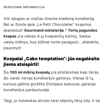
PAPILDOMA INFORMACIJA
Visi daugiau ar mažiau žinome klasikinę konditeriją.
Bet ar žinote apie „Le Petit Chocolatier“ kvapnius
skanėstus?
Gourmand ministerija
?
Tortų pagundos
kvapas
yra vienas iš jų kvepiančių kūrinių. Saldus
vaisių mišinys, kurį būtinai turite paragauti... atleiskite,
pauostyti!
Kvepalai „Cake temptation“: jūs negalėsite
jiems atsispirti!
Šis
100 ml mišrių kvepalų
yra pristatomas kaip tikras,
šio vardo vertas konditerijos gaminys. Vienas iš tų,
kuriuos galima grožėtis Eliziejaus laukuose, garsioje
konditerijos parduotuvėje.
Taigi, jo buteliukas atrodo tarsi talpintų tikrą lobį. Ir tai