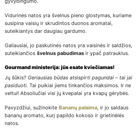
gyvybingumo.
Vidurinės natos yra švelnus pieno glostymas, kuriame
susipina vaisių ir skrudintos duonos aromatai,
suteikiantys dar daugiau gardumo.
Galiausiai, jo paskutinės natos yra vaisinės ir saldžios,
suteikiančios
švelnus pabudimas
ir ypač patrauklus.
Gourmand ministerija: jūs esate kviečiamas!
Jų šūkis?
Geriausias būdas atsispirti pagundai – tai jai
pasiduoti.
Tai puikiai jiems tinkančios maksimos. Ir ne
veltui! Absoliučiai visi jų kvepalai yra kvapų gėrybės.
Pavyzdžiui, sužinokite
Bananų palaima
, ir jo saldaus
bananų aromato, kurį papildo kokoso ir grietinėlės
natos.