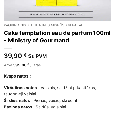
PAGRINDINIS
/
DUBAJAUS MIŠRŪS KVEPALAI
Cake temptation eau de parfum 100ml
- Ministry of Gourmand
39,90
€
Su PVM
€
Arba
399,00
/ litras
Kvapo natos :
Viršutinės natos
: Vaisinis, saldžiai pikantiškas,
raudonieji vaisiai
Širdies natos
: Pienas, vaisių, skrudinti
Bazinės natos
: Saldūs, vaisiniai.