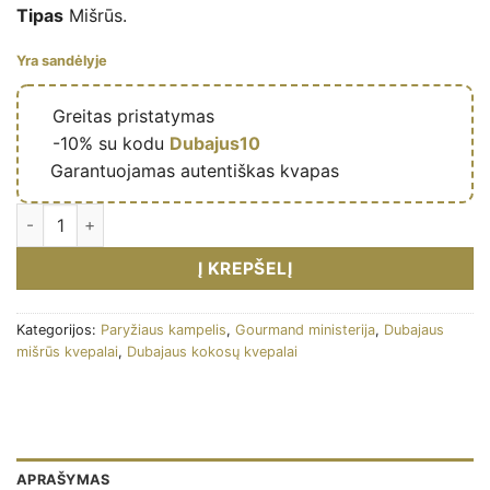
Tipas
Mišrūs.
Yra sandėlyje
🔥
Greitas pristatymas
🎁
-10% su kodu
Dubajus10
✅
Garantuojamas autentiškas kvapas
Eau de parfum Cake temptation 100ml – Ministry of Gourmand
Į KREPŠELĮ
Kategorijos:
Paryžiaus kampelis
,
Gourmand ministerija
,
Dubajaus
mišrūs kvepalai
,
Dubajaus kokosų kvepalai
APRAŠYMAS