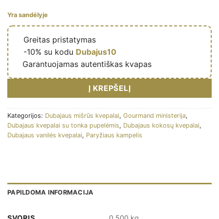
Yra sandėlyje
🔥
Greitas pristatymas
🎁
-10% su kodu
Dubajus10
✅
Garantuojamas autentiškas kvapas
Į KREPŠELĮ
Kategorijos:
Dubajaus mišrūs kvepalai
,
Gourmand ministerija
,
Dubajaus kvepalai su tonka pupelėmis
,
Dubajaus kokosų kvepalai
,
Dubajaus vanilės kvepalai
,
Paryžiaus kampelis
PAPILDOMA INFORMACIJA
SVORIS
0,500 kg