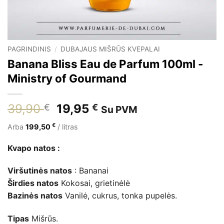
PAGRINDINIS
/
DUBAJAUS MIŠRŪS KVEPALAI
Banana Bliss Eau de Parfum 100ml -
Ministry of Gourmand
Pradinė
Dabartinė
39,90
19,95
€
€
Su PVM
kaina
kaina
€
Arba
199,50
/ litras
buvo:
yra:
39,90 €.
19,95 €.
Kvapo natos :
Viršutinės natos
: Bananai
Širdies natos
Kokosai, grietinėlė
Bazinės natos
Vanilė, cukrus, tonka pupelės.
Tipas
Mišrūs.