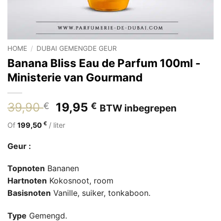
HOME
/
DUBAI GEMENGDE GEUR
Banana Bliss Eau de Parfum 100ml -
Ministerie van Gourmand
Oorspronkelijke
Huidige
39,90
19,95
€
€
BTW inbegrepen
prijs
prijs
€
Of
199,50
/ liter
was:
is:
39,90 €.
19,95 €.
Geur :
Topnoten
Bananen
Hartnoten
Kokosnoot, room
Basisnoten
Vanille, suiker, tonkaboon.
Type
Gemengd.