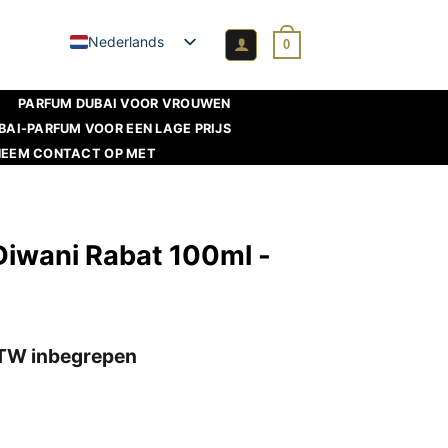
Nederlands
0
PARFUM DUBAI VOOR VROUWEN
BAI-PARFUM VOOR EEN LAGE PRIJS
NEEM CONTACT OP MET
Diwani Rabat 100ml -
elijke
uidige
TW inbegrepen
ijs
:
,45 €.