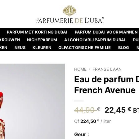
PARFUM MET KORTING DUBAI
PARFUM DUBAI VOOR MANNEN
 VROUWEN
NICHEPARFUM
ALCOHOLVRIJ PARFUM DUBAI
DU
KEN
NEUS
KLEUREN
OLFACTORISCHE FAMILIE
BLOG
HOME
/
FRANSE LAAN
Eau de parfum 
French Avenue
Oorspronk
H
44,90
22,45
€
€
B
prijs
pr
€
Of
224,50
/ liter
was:
is
44,90 €.
22
Geur :