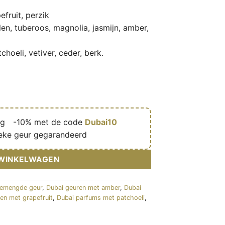
fruit, perzik
len, tuberoos, magnolia, jasmijn, amber,
hoeli, vetiver, ceder, berk.
ng
🎁
-10% met de code
Dubai10
eke geur gegarandeerd
 WINKELWAGEN
gemengde geur
,
Dubai geuren met amber
,
Dubai
en met grapefruit
,
Dubai parfums met patchoeli
,