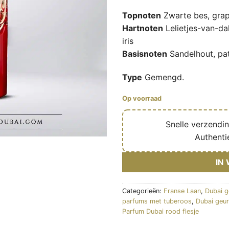
Topnoten
Zwarte bes, grape
Hartnoten
Lelietjes-van-da
iris
Basisnoten
Sandelhout, patc
Type
Gemengd.
Op voorraad
🔥
Snelle verzendi
✅
Authenti
IN
Categorieën:
Franse Laan
,
Dubai 
parfums met tuberoos
,
Dubai geur
Parfum Dubai rood flesje