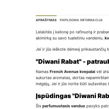
APRAŠYMAS
PAPILDOMA INFORMACIJA
Leiskitės į kelionę po rafinuotą ir prab
akimirką su savo tualetiniu vandeniu.
kv
Jei ir jūs ieškote dėmesį prikaustančių k
"Diwani Rabat" - patra
Namas
French Avenue kvepalai
vėl ats
sukurtas aromatas, skirtas nepamirštam
mėgėjų. Jei ir jūs norite būti sužavėtas 
Įspūdingas "Diwani Rab
Šis
parfumuotasis vanduo
pavyko patrau