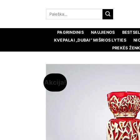
Pereiti
prie
Ieškoti:
turinio
PAGRINDINIS
NAUJIENOS
BESTSEL
KVEPALAI „DUBAI“ MIŠRIOS LYTIES
NI
PREKĖS ŽENK
Akcija!