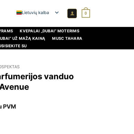
Lietuvių kalba
0
VYRAMS
KVEPALAI „DUBAI“ MOTERIMS
DUBAI“ UŽ MAŽĄ KAINĄ
MUSC TAHARA
USISIEKITE SU
OSPEKTAS
arfumerijos vanduo
 Avenue
bartinė
u PVM
ina
a:
,45 €.