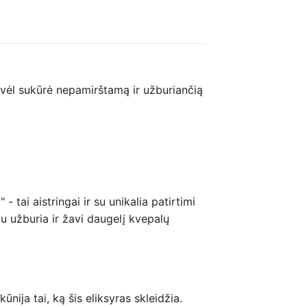
 vėl sukūrė nepamirštamą ir užburiančią
tai aistringai ir su unikalia patirtimi
 užburia ir žavi daugelį kvepalų
ūnija tai, ką šis eliksyras skleidžia.