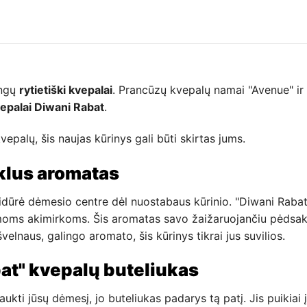
angų
rytietiški kvepalai
. Prancūzų kvepalų namai "Avenue" ir
epalai Diwani Rabat
.
vepalų, šis naujas kūrinys gali būti skirtas jums.
uklus aromatas
idūrė dėmesio centre dėl nuostabaus kūrinio. "Diwani Rabat" - 
oms akimirkoms. Šis aromatas savo žaižaruojančiu pėdsaku
švelnaus, galingo aromato, šis kūrinys tikrai jus suvilios.
at" kvepalų buteliukas
kti jūsų dėmesį, jo buteliukas padarys tą patį. Jis puikiai įk