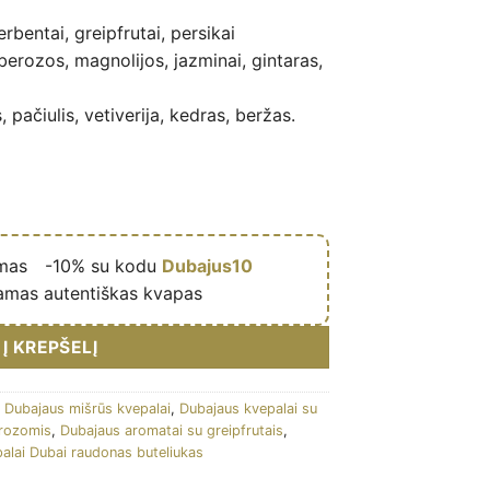
rbentai, greipfrutai, persikai
erozos, magnolijos, jazminai, gintaras,
pačiulis, vetiverija, kedras, beržas.
ymas
🎁
-10% su kodu
Dubajus10
amas autentiškas kvapas
Į KREPŠELĮ
,
Dubajaus mišrūs kvepalai
,
Dubajaus kvepalai su
erozomis
,
Dubajaus aromatai su greipfrutais
,
alai Dubai raudonas buteliukas