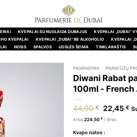
ERIAI
KVEPALAI SU NUOLAIDA DUBAJUS
KVEPALAI „DUBAI“ 
CHO KVEPALAI
KVEPALAI „DUBAI“ BE ALKOHOLIO
KVEPALAI „
LAI
NOSIS
SPALVOS
UOSLĖS ŠEIMA
TINKLARAŠTIS
S
PAGRINDINIS
/
PRANCŪZŲ PR
Diwani Rabat p
100ml - French
Pradinė
Da
44,90
22,45
€
€
S
kaina
ka
€
Arba
224,50
/ litras
buvo:
yr
44,90 €.
22
Kvapo natos :