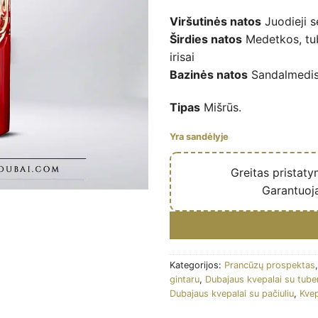
Viršutinės natos
Juodieji se
Širdies natos
Medetkos, tub
irisai
Bazinės natos
Sandalmedis, 
Tipas
Mišrūs.
Yra sandėlyje
🔥
Greitas pristat
✅
Garantuoj
Kategorijos:
Prancūzų prospektas
gintaru
,
Dubajaus kvepalai su tub
Dubajaus kvepalai su pačiuliu
,
Kvep