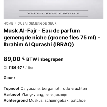
HOME
/
DUBAI GEMENGDE GEUR
Musk Al-Fajr - Eau de parfum
gemengde niche (groene fles 75 ml) -
Ibrahim Al Qurashi (IBRAQ)
89,00
€
BTW inbegrepen
€
Of
1186,67
/ liter
Geur :
Topnoot
Calypsone, bergamot, rode vruchten
Hartnoot
Ylang-ylang, lelie, jasmijn
Achtergrond
Muskus, schuimgebak, patchoeli.