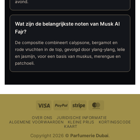
avond.
Wat zijn de belangrijkste noten van Musk Al
Fajr?
De compositie combineert calypsone, bergamot en
rode vruchten in de top, gevolgd door ylang-ylang, lelie
en jasmijn, voor een basis van muskus, merengue en
patchoeli.
Visa
PayPal
Streep
MasterCard
OVER ONS
JURIDISCHE INFORMATIE
ALGEMENE VOORWAARDEN
KLEINE PRIJS
KORTINGSCODE
KAART
Copyright 2026 ©
Parfumerie Dubai
.