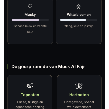
🤍
🌼
Musky
Witte bloemen
Schone musk en zachte
Ylang, lelie en jasmijn
halo
De geurpiramide van Musk Al Fajr
🍉
🌺
Topnoten
Hartnoten
Frisse, fruitige en
Lichtgevend, soepel
aquatische opening
wit bloemenhart