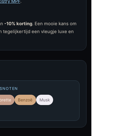
tistry MPF
.
an
-10% korting
. Een mooie kans om
 tegelijkertijd een vleugje luxe en
ISNOTEN
rette
Benzoë
Musk