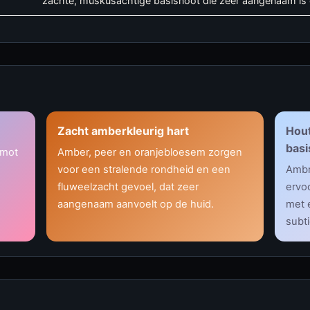
zachte, muskusachtige basisnoot die zeer aangenaam is
Zacht amberkleurig hart
Hout
basi
amot
Amber, peer en oranjebloesem zorgen
voor een stralende rondheid en een
Ambr
fluweelzacht gevoel, dat zeer
ervoo
aangenaam aanvoelt op de huid.
met 
subt