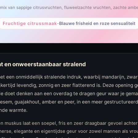
 mix van sappige citrusvruchten, fluweelzachte vruchten, zachte amb
Fruchtige citrussmaak
-
Blauwe frisheid en roze sensualiteit
ht en onweerstaanbaar stralend
et een onmiddellijk stralende indruk, waarbij mandarijn, zw
ijkertijd levendig, zonnig en zeer flatterend is. Deze opening 
die doet denken aan een overdag te dragen geur waar je gemak
esem, guajakhout, amber en peer, in een meer gestructureerd 
ende warmte.
n muskus laat een soepel, fris en zeer draagbaar gevoel achte
omerse, elegante en eigentijdse geur voor zowel mannen als vro