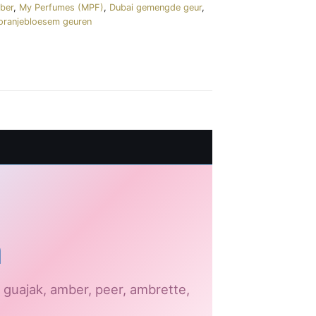
ber
,
My Perfumes (MPF)
,
Dubai gemengde geur
,
oranjebloesem geuren
a
 guajak, amber, peer, ambrette,