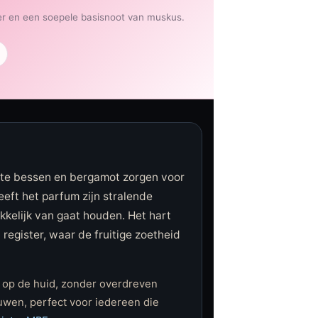
er en een soepele basisnoot van muskus.
arte bessen en bergamot zorgen voor
geeft het parfum zijn stralende
kelijk van gaat houden. Het hart
register, waar de fruitige zoetheid
r op de huid, zonder overdreven
uwen, perfect voor iedereen die