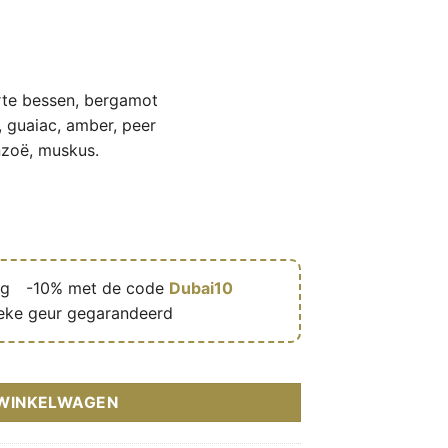
rte bessen, bergamot
 guaiac, amber, peer
nzoë, muskus.
ng
🎁
-10% met de code
Dubai10
eke geur gegarandeerd
arfum mixte (flacon bleu rose 100 ml) – My Perfumes (MPF) aanta
 WINKELWAGEN