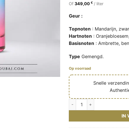
€
Of
349,00
/ liter
Geur :
Topnoten
: Mandarijn, zwa
Hartnoten
: Oranjebloesem,
Basisnoten
: Ambrette, be
Type
Gemengd.
Op voorraad
🔥
Snelle verzendi
✅
Authenti
Endless California – Eau de p
IN