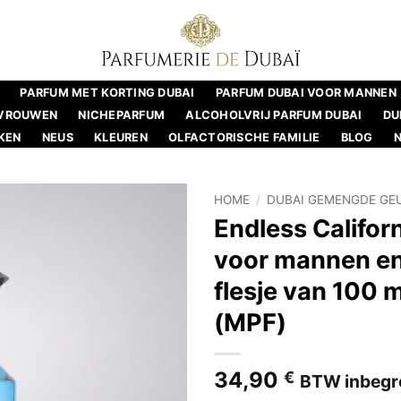
PARFUM MET KORTING DUBAI
PARFUM DUBAI VOOR MANNEN
 VROUWEN
NICHEPARFUM
ALCOHOLVRIJ PARFUM DUBAI
DU
KEN
NEUS
KLEUREN
OLFACTORISCHE FAMILIE
BLOG
HOME
/
DUBAI GEMENGDE GE
Endless Califor
voor mannen en
flesje van 100 
(MPF)
34,90
€
BTW inbegr