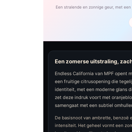
Een stralende en zonnige geur, met een
Een zomerse uitstraling, zac
Endless California van MPF opent m
een fruitige citrusopening die tegel
identiteit, met een moderne glans 
zet deze indruk voort met oranjeblo
samengaat met een subtiel omhull
De basisnoot van ambrette, benzoë e
intensiteit. Het geheel vormt een z