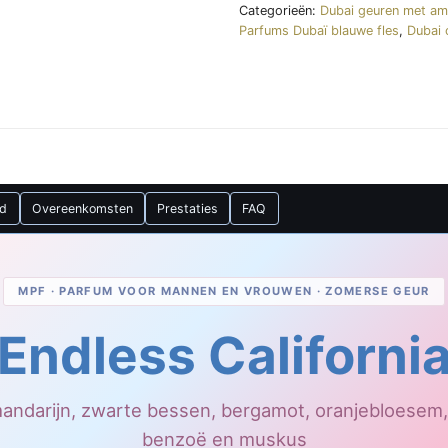
Categorieën:
Dubai geuren met am
Parfums Dubaï blauwe fles
,
Dubai 
nd
Overeenkomsten
Prestaties
FAQ
MPF · PARFUM VOOR MANNEN EN VROUWEN · ZOMERSE GEUR
Endless Californi
mandarijn, zwarte bessen, bergamot, oranjebloesem,
benzoë en muskus