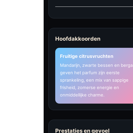
Hoofdakkoorden
Fruitige citrusvruchten
Mandarijn, zwarte bessen en berg
geven het parfum zijn eerste
sprankeling, een mix van sappige
frisheid, zomerse energie en
onmiddellijke charme.
Prestaties en gevoel