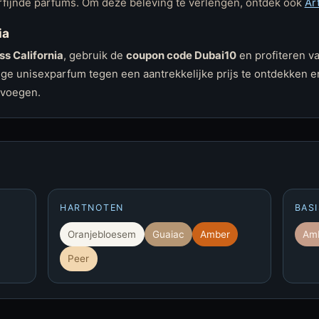
erfijnde parfums. Om deze beleving te verlengen, ontdek ook
Ar
ia
ss California
, gebruik de
coupon code Dubai10
en profiteren v
ige unisexparfum tegen een aantrekkelijke prijs te ontdekken en
 voegen.
HARTNOTEN
BAS
Oranjebloesem
Guaiac
Amber
Amb
Peer