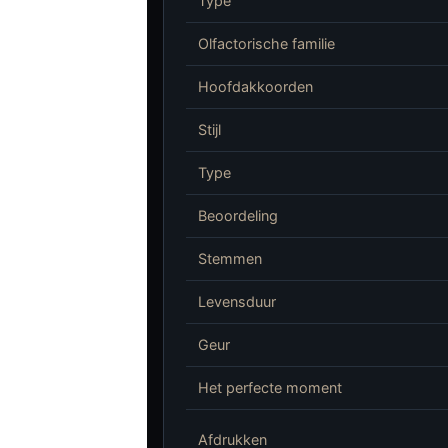
Type
Olfactorische familie
Hoofdakkoorden
Stijl
Type
Beoordeling
Stemmen
Levensduur
Geur
Het perfecte moment
Afdrukken