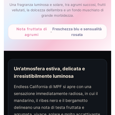
Una fragranza luminosa e solare, tra agrumi succosi, frutti
vellutati, la dolcezza dell’ambra e un fondo muschiato di
grande morbidezza.
Nota fruttata di
Freschezza blu e sensualità
-
agrumi
rosata
Un'atmosfera estiva, delicata e
irresistibilmente luminosa
Endless California di MPF si apre con una
sensazione immediatamente radiosa, in cui il
mandarino, il ribes nero e il bergamotto
delineano una nota di testa fruttata e
agrumata, vivace, solare e molto accattivante.