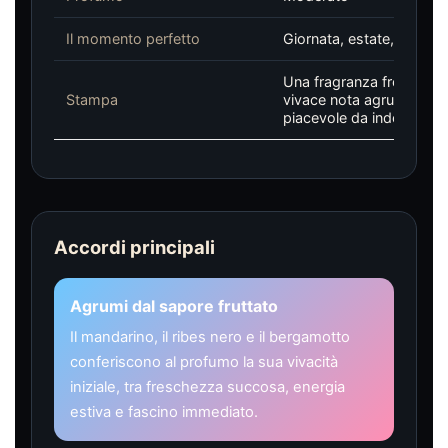
Il momento perfetto
Giornata, estate, look c
Una fragranza fresca, fr
Stampa
vivace nota agrumata e
piacevole da indossare
Accordi principali
Agrumi dal sapore fruttato
Il mandarino, il ribes nero e il bergamotto
conferiscono al profumo la sua vivacità
iniziale, tra freschezza succosa, energia
estiva e fascino immediato.