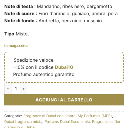
Note di testa
: Mandarino, ribes nero, bergamotto
Note di cuore
: Fiori d'arancio, guaiaco, ambra, pera
Note di fondo
: Ambretta, benzoino, muschio.
Tipo
Misto.
In magazzino
🔥
Spedizione veloce
🎁
-10% con il codice
Dubai10
✅
Profumo autentico garantito
Endless California – Eau de parfum mixte (flacon bleu rose 1
AGGIUNGI AL CARRELLO
Categorie:
Fragranze di Dubai con ambra
,
My Perfumes (MPF)
,
Dubai fragranza mista
,
Parfums Dubaï flacone blu
,
Fragranze ai fiori
d'arancio di Dubai