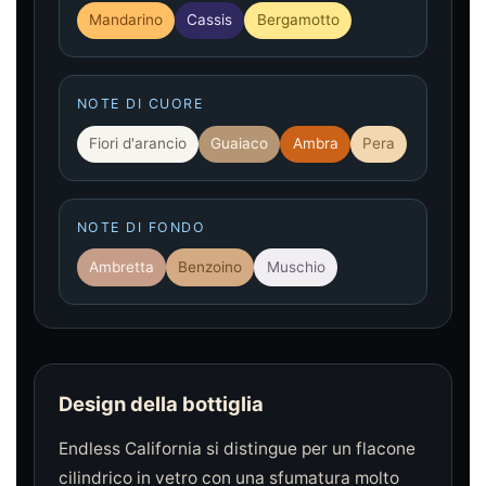
Mandarino
Cassis
Bergamotto
NOTE DI CUORE
Fiori d'arancio
Guaiaco
Ambra
Pera
NOTE DI FONDO
Ambretta
Benzoino
Muschio
Design della bottiglia
Endless California si distingue per un flacone
cilindrico in vetro con una sfumatura molto