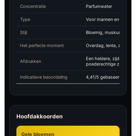
Concentratie
Parfumwater
Type
Voor mannen en vrouwe
Stijl
Bloemig, muskusachtig, p
Het perfecte moment
Overdag, lente, zomer, ve
Een heldere, zijdeachti
Afdrukken
poederachtige zachthei
Indicatieve beoordeling
4,41/5 gebaseerd op 49
Hoofdakkoorden
Gele bloemen