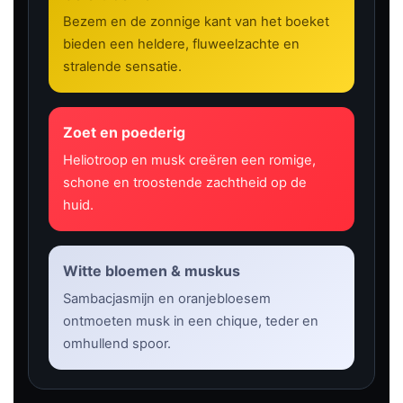
Bezem en de zonnige kant van het boeket
bieden een heldere, fluweelzachte en
stralende sensatie.
Zoet en poederig
Heliotroop en musk creëren een romige,
schone en troostende zachtheid op de
huid.
Witte bloemen & muskus
Sambacjasmijn en oranjebloesem
ontmoeten musk in een chique, teder en
omhullend spoor.