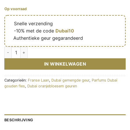
Op voorraad
🔥
Snelle verzending
🎁
-10% met de code
Dubai10
✅
Authentieke geur gegarandeerd
Jasmere – Eau de parfum mixte (flacon doré 100 ml) – French 
IN WINKELWAGEN
Categorieën:
Franse Laan
,
Dubai gemengde geur
,
Parfums Dubaï
gouden fles
,
Dubai oranjebloesem geuren
BESCHRIJVING