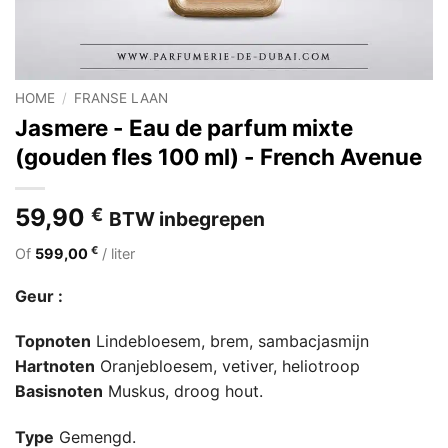
HOME
/
FRANSE LAAN
Jasmere - Eau de parfum mixte
(gouden fles 100 ml) - French Avenue
59,90
€
BTW inbegrepen
€
Of
599,00
/ liter
Geur :
Topnoten
Lindebloesem, brem, sambacjasmijn
Hartnoten
Oranjebloesem, vetiver, heliotroop
Basisnoten
Muskus, droog hout.
Type
Gemengd.