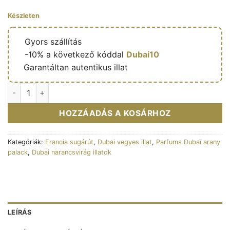
Készleten
🔥
Gyors szállítás
🎁
-10% a következő kóddal
Dubai10
✅
Garantáltan autentikus illat
Jasmere – Eau de parfum mixte (flacon doré 100 ml) – Frenc
HOZZÁADÁS A KOSÁRHOZ
Kategóriák:
Francia sugárút
,
Dubai vegyes illat
,
Parfums Dubaï arany
palack
,
Dubai narancsvirág illatok
LEÍRÁS