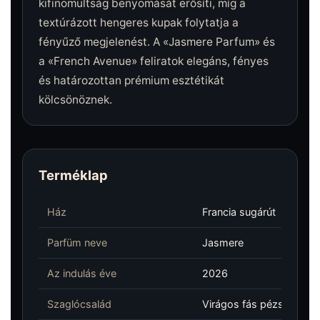
kifinomultság benyomását erősíti, míg a
textúrázott hengeres kupak folytatja a
fényűző megjelenést. A «Jasmere Parfum» és
a «French Avenue» feliratok elegáns, fényes
és határozottan prémium esztétikát
kölcsönöznek.
Terméklap
Ház
Francia sugárút
Parfüm neve
Jasmere
Az indulás éve
2026
Szaglócsalád
Virágos fás pézsma