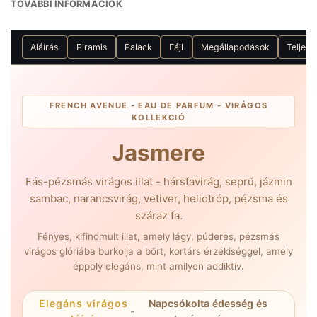
TOVÁBBI INFORMÁCIÓK
Aláírás
Piramis
Palack
Fájl
Megállapodások
Teljes
FRENCH AVENUE - EAU DE PARFUM - VIRÁGOS
KOLLEKCIÓ
Jasmere
Fás-pézsmás virágos illat - hársfavirág, seprű, jázmin
sambac, narancsvirág, vetiver, heliotróp, pézsma és
száraz fa.
Fényes, kifinomult illat, amely lágy, púderes, pézsmás
virágos glóriába burkolja a bőrt, kortárs érzékiséggel, amely
éppoly elegáns, mint amilyen addiktív.
Elegáns virágos
Napcsókolta édesség és
-