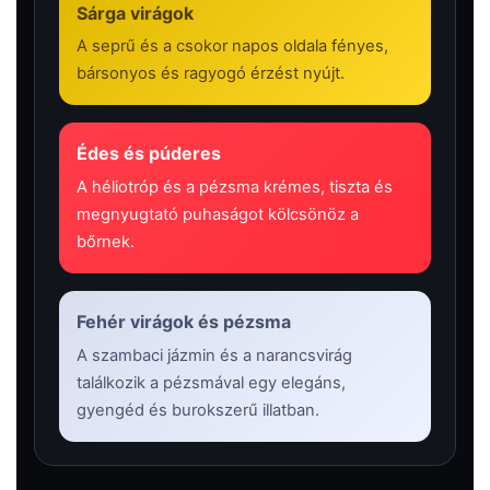
Sárga virágok
A seprű és a csokor napos oldala fényes,
bársonyos és ragyogó érzést nyújt.
Édes és púderes
A héliotróp és a pézsma krémes, tiszta és
megnyugtató puhaságot kölcsönöz a
bőrnek.
Fehér virágok és pézsma
A szambaci jázmin és a narancsvirág
találkozik a pézsmával egy elegáns,
gyengéd és burokszerű illatban.