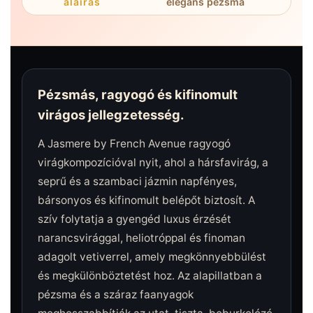
aláírás
elegáns pézsma
Pézsmás, ragyogó és kifinomult
virágos jellegzetesség.
A Jasmere by French Avenue ragyogó
virágkompozícióval nyit, ahol a hársfavirág, a
seprű és a szambaci jázmin napfényes,
bársonyos és kifinomult belépőt biztosít. A
szív folytatja a gyengéd luxus érzését
narancsvirággal, heliotróppal és finoman
adagolt vetiverrel, amely megkönnyebbülést
és megkülönböztetést hoz. Az alapillatban a
pézsma és a száraz faanyagok