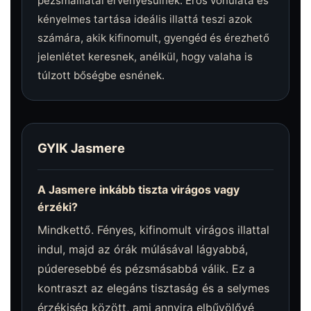
pézsmaillatai érvényesülnek. Erős vonulata és
kényelmes tartása ideális illattá teszi azok
számára, akik kifinomult, gyengéd és érezhető
jelenlétet keresnek, anélkül, hogy valaha is
túlzott bőségbe esnének.
GYIK Jasmere
A Jasmere inkább tiszta virágos vagy
érzéki?
Mindkettő. Fényes, kifinomult virágos illattal
indul, majd az órák múlásával lágyabbá,
púderesebbé és pézsmásabbá válik. Ez a
kontraszt az elegáns tisztaság és a selymes
érzékiség között, ami annyira elbűvölővé