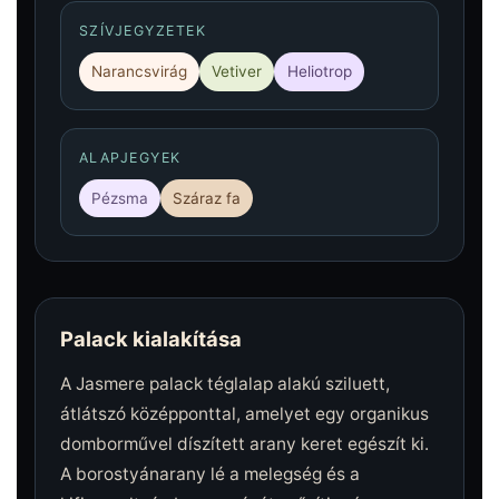
SZÍVJEGYZETEK
Narancsvirág
Vetiver
Heliotrop
ALAPJEGYEK
Pézsma
Száraz fa
Palack kialakítása
A Jasmere palack téglalap alakú sziluett,
átlátszó középponttal, amelyet egy organikus
domborművel díszített arany keret egészít ki.
A borostyánarany lé a melegség és a