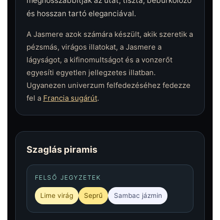
meghosszabbítják az utat, tiszta, beburkolózó
és hosszan tartó eleganciával.
A Jasmere azok számára készült, akik szeretik a
pézsmás, virágos illatokat, a Jasmere a
lágyságot, a kifinomultságot és a vonzerőt
egyesíti egyetlen jellegzetes illatban.
Ugyanezen univerzum felfedezéséhez fedezze
fel a
Francia sugárút
.
Szaglás piramis
FELSŐ JEGYZETEK
Lime virág
Seprű
Sambac jázmin