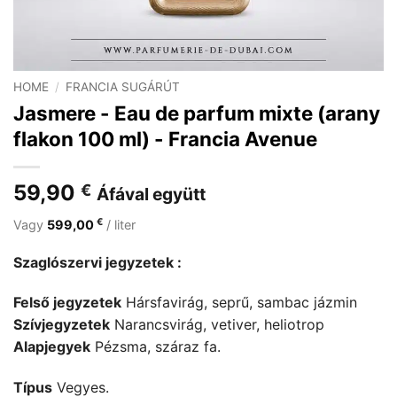
HOME
/
FRANCIA SUGÁRÚT
Jasmere - Eau de parfum mixte (arany
flakon 100 ml) - Francia Avenue
59,90
€
Áfával együtt
€
Vagy
599,00
/ liter
Szaglószervi jegyzetek :
Felső jegyzetek
Hársfavirág, seprű, sambac jázmin
Szívjegyzetek
Narancsvirág, vetiver, heliotrop
Alapjegyek
Pézsma, száraz fa.
Típus
Vegyes.