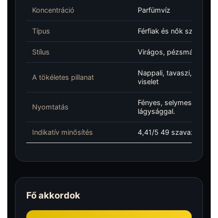
Koncentráció
Parfümvíz
Típus
Férfiak és nők számára
Stílus
Virágos, pézsmás, púder
Nappali, tavaszi, nyári,
A tökéletes pillanat
viselet
Fényes, selymes, pézsmá
Nyomtatás
lágysággal.
Indikatív minősítés
4,41/5 49 szavazat alapj
Fő akkordok