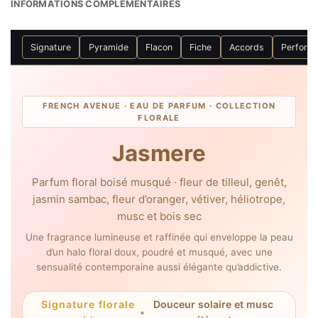
INFORMATIONS COMPLÉMENTAIRES
Signature
Pyramide
Flacon
Fiche
Accords
Perform
FRENCH AVENUE · EAU DE PARFUM · COLLECTION
FLORALE
Jasmere
Parfum floral boisé musqué · fleur de tilleul, genêt,
jasmin sambac, fleur d’oranger, vétiver, héliotrope,
musc et bois sec
Une fragrance lumineuse et raffinée qui enveloppe la peau
d’un halo floral doux, poudré et musqué, avec une
sensualité contemporaine aussi élégante qu’addictive.
Signature florale
Douceur solaire et musc
•