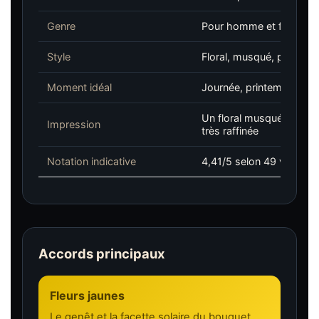
Genre
Pour homme et femme
Style
Floral, musqué, poudré, 
Moment idéal
Journée, printemps, été,
Un floral musqué lumine
Impression
très raffinée
Notation indicative
4,41/5 selon 49 votes su
Accords principaux
Fleurs jaunes
Le genêt et la facette solaire du bouquet