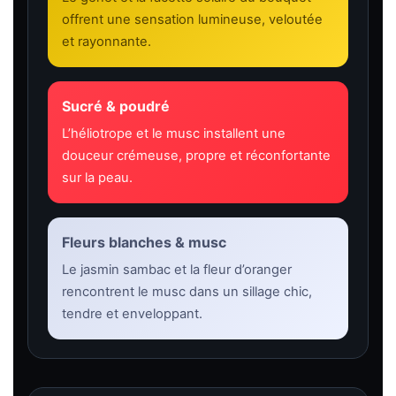
offrent une sensation lumineuse, veloutée
et rayonnante.
Sucré & poudré
L’héliotrope et le musc installent une
douceur crémeuse, propre et réconfortante
sur la peau.
Fleurs blanches & musc
Le jasmin sambac et la fleur d’oranger
rencontrent le musc dans un sillage chic,
tendre et enveloppant.