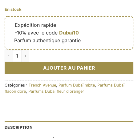
En stock
🔥
Expédition rapide
🎁
-10% avec le code
Dubai10
✅
Parfum authentique garantie
quantité de Jasmere – Eau de parfum mixte (flacon doré 100 
AJOUTER AU PANIER
Catégories :
French Avenue
,
Parfum Dubaï mixte
,
Parfums Dubaï
flacon doré
,
Parfums Dubaï fleur d'oranger
DESCRIPTION