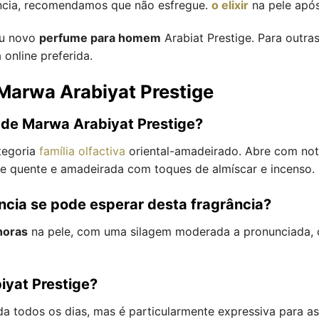
rância, recomendamos que não esfregue.
o elixir
na pele após
eu novo
perfume para homem
Arabiat Prestige. Para outra
 online preferida.
Marwa Arabiyat Prestige
s de Marwa Arabiyat Prestige?
tegoria
família olfactiva
oriental-amadeirado. Abre com nota
se quente e amadeirada com toques de almíscar e incenso.
cia se pode esperar desta fragrância?
horas
na pele, com uma silagem moderada a pronunciada, 
yat Prestige?
ada todos os dias, mas é particularmente expressiva para a