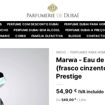
S
PERFUME COM DESCONTO DUBAI
PERFUME DUBAI PARA H
NICHO
PERFUME DUBAI SEM ÁLCOOL
PERFUME DUBAI A PREÇO
NARIZ
CORES
FAMÍLIA OLFACTIVA
BLOGUE
CONTACTO
INÍCIO
/
PERFUMES PARA HOM
Marwa - Eau d
(frasco cinzent
Prestige
54,90
€
IVA incluído
€
Ou
549,00
/ Litro