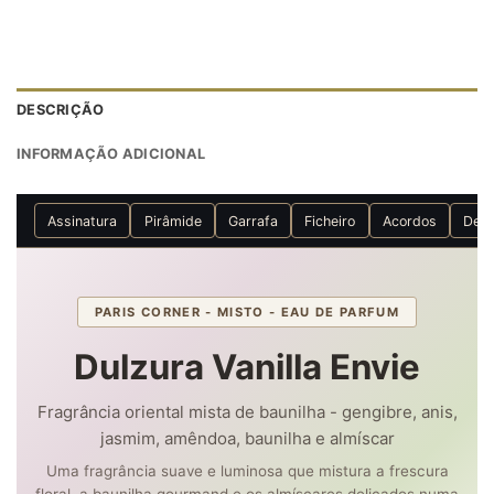
DESCRIÇÃO
INFORMAÇÃO ADICIONAL
Assinatura
Pirâmide
Garrafa
Ficheiro
Acordos
Des
PARIS CORNER - MISTO - EAU DE PARFUM
Dulzura Vanilla Envie
Fragrância oriental mista de baunilha - gengibre, anis,
jasmim, amêndoa, baunilha e almíscar
Uma fragrância suave e luminosa que mistura a frescura