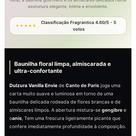
floral, a baunilha gourmand e os almíscares delicados numa
assinatura elegante, íntima e envolvente.
Classificação Fragrantica 4.60/5 - 5
✦✦✦✦✦
votos
Baunilha floral limpa, almiscarada e
ultra-confortante
Dulzura Vanilla Envie
de
Canto de Paris
joga uma
carta muito suave e luminosa em torno de uma
baunilha delicada rodeada de flores brancas e de
almíscares limpos. A abertura mistura-se
gengibre
e
o
anis
, Tem uma frescura ligeiramente picante que
confere imediatamente profundidade à composição.