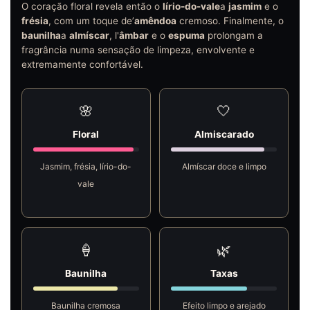
O coração floral revela então o
lírio-do-vale
a
jasmim
e o
frésia
, com um toque de’
amêndoa
cremoso. Finalmente, o
baunilha
a
almíscar
, l'
âmbar
e o
espuma
prolongam a
fragrância numa sensação de limpeza, envolvente e
extremamente confortável.
🌸
🤍
Floral
Almiscarado
Jasmim, frésia, lírio-do-
Almíscar doce e limpo
vale
🍦
🌿
Baunilha
Taxas
Baunilha cremosa
Efeito limpo e arejado