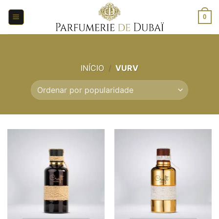
Saltar
para
0
o
conteúdo
INÍCIO
/
VURV