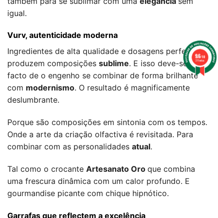
também para se sublimar com uma
elegância
sem
igual.
Vurv, autenticidade moderna
Ingredientes de alta qualidade e dosagens perfeitas
9.6
/10
211 notas
produzem composições
sublime
. E isso deve-se ao
facto de o engenho se combinar de forma brilhante
com
modernismo
. O resultado é magnificamente
deslumbrante.
Porque são composições em sintonia com os tempos.
Onde a arte da criação olfactiva é revisitada. Para
combinar com as personalidades
atual
.
Tal como o crocante
Artesanato Oro
que combina
uma frescura dinâmica com um calor profundo. E
gourmandise picante com chique hipnótico.
Garrafas que reflectem a excelência