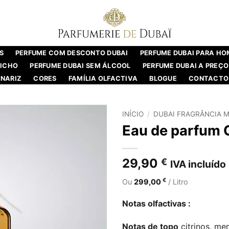
S
PERFUME COM DESCONTO DUBAI
PERFUME DUBAI PARA H
NICHO
PERFUME DUBAI SEM ÁLCOOL
PERFUME DUBAI A PREÇO
NARIZ
CORES
FAMÍLIA OLFACTIVA
BLOGUE
CONTACTO
INÍCIO
/
DUBAI FRAGRÂNCIA M
Eau de parfum C
29,90
€
IVA incluído
€
Ou
299,00
/ Litro
Notas olfactivas :
Notas de topo
citrinos, me