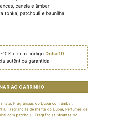
rancas, canela e âmbar
a tonka, patchouli e baunilha.

-10% com o código
Dubai10
ia autêntica garantida
Craft Oro 100ml - Vurv
ONAR AO CARRINHO
 mista
,
Fragrâncias do Dubai com âmbar
,
nka
,
Fragrâncias de menta do Dubai
,
Perfumes de
bai com patchouli
,
Fragrâncias picantes do