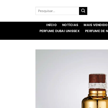
Saltar
para
Procurar
por:
o
conteúdo
INÍCIO
NOTÍCIAS
MAIS VENDIDO
PERFUME DUBAI UNISSEX
PERFUME DE 