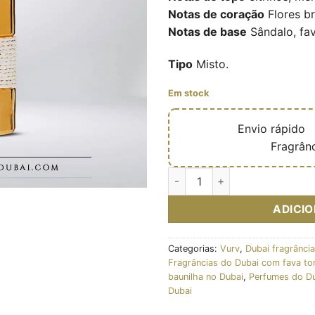
Notas de coração
Flores b
Notas de base
Sândalo, fav
Tipo
Misto.
Em stock
🔥
Envio rápido

✅
Fragrânc
Quantidade de Eau de parfum 
ADICI
Categorias:
Vurv
,
Dubai fragrância
Fragrâncias do Dubai com fava to
baunilha no Dubai
,
Perfumes do Du
Dubai