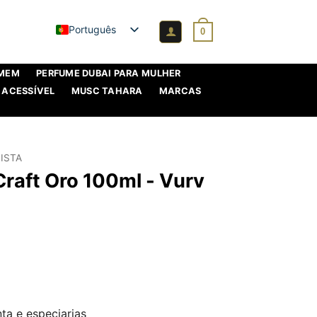
Português
0
OMEM
PERFUME DUBAI PARA MULHER
 ACESSÍVEL
MUSC TAHARA
MARCAS
ISTA
raft Oro 100ml - Vurv
nta e especiarias