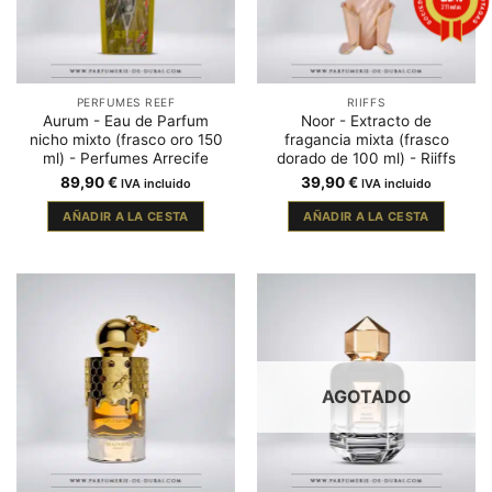
211 notas
PERFUMES REEF
RIIFFS
Aurum - Eau de Parfum
Noor - Extracto de
nicho mixto (frasco oro 150
fragancia mixta (frasco
ml) - Perfumes Arrecife
dorado de 100 ml) - Riiffs
89,90
€
39,90
€
IVA incluido
IVA incluido
AÑADIR A LA CESTA
AÑADIR A LA CESTA
AGOTADO