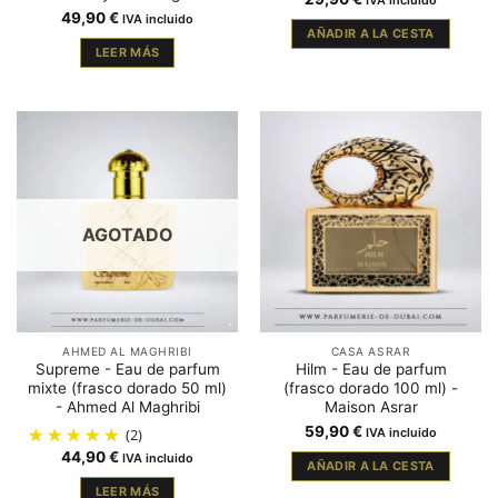
49,90
€
IVA incluido
AÑADIR A LA CESTA
LEER MÁS
AGOTADO
AHMED AL MAGHRIBI
CASA ASRAR
Supreme - Eau de parfum
Hilm - Eau de parfum
mixte (frasco dorado 50 ml)
(frasco dorado 100 ml) -
- Ahmed Al Maghribi
Maison Asrar
59,90
€
(2)
IVA incluido
44,90
€
IVA incluido
AÑADIR A LA CESTA
LEER MÁS