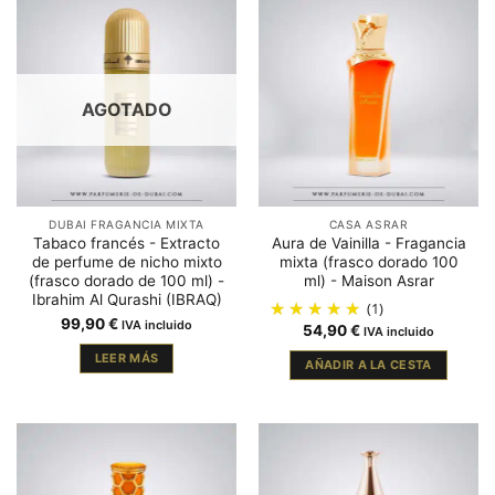
AGOTADO
DUBAI FRAGANCIA MIXTA
CASA ASRAR
Tabaco francés - Extracto
Aura de Vainilla - Fragancia
de perfume de nicho mixto
mixta (frasco dorado 100
(frasco dorado de 100 ml) -
ml) - Maison Asrar
Ibrahim Al Qurashi (IBRAQ)
(1)
99,90
€
IVA incluido
54,90
€
IVA incluido
LEER MÁS
AÑADIR A LA CESTA