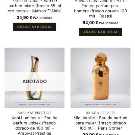
Elixir de Dubai - Eau de
Hawas Lava Gold for Him -
parfum mixte (frasco 65 ml
Eau de parfum para
oro negro) - Maison El Nabil
hombre (frasco dorado 100
ml) - Rasasi
34,90
€
IVA incluido
54,90
€
IVA incluido
AÑADIR A LA CESTA
AÑADIR A LA CESTA
AGOTADO
ARABIYAT PRESTIGE
RINCÓN DE PARÍS
Kohl Luminous – Eau de
Miel Vanille - Eau de parfum
parfum unisex (frasco
para mujer (frasco dorado
dorado de 100 ml) –
100 ml) - Paris Corner
Arabiyat Prestige
29,90
€
IVA incluido