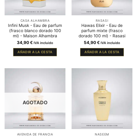
CASA ALHAMBRA
RASASI
Infini Musk - Eau de parfum
Hawas Elixir - Eau de
(frasco blanco dorado 100
parfum mixte (frasco
ml) - Maison Alhambra
dorado 100 ml) - Rasasi
34,90
€
54,90
€
IVA incluido
IVA incluido
AÑADIR A LA CESTA
AÑADIR A LA CESTA
AGOTADO
AVENIDA DE FRANCIA
NASEEM