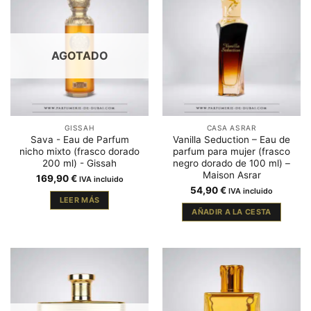
AGOTADO
GISSAH
CASA ASRAR
Sava - Eau de Parfum
Vanilla Seduction – Eau de
nicho mixto (frasco dorado
parfum para mujer (frasco
200 ml) - Gissah
negro dorado de 100 ml) –
Maison Asrar
169,90
€
IVA incluido
54,90
€
IVA incluido
LEER MÁS
AÑADIR A LA CESTA