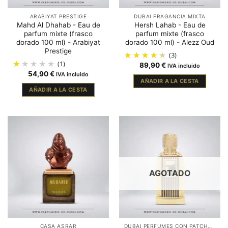
ARABIYAT PRESTIGE
DUBAI FRAGANCIA MIXTA
Mahd Al Dhahab - Eau de
Hersh Lahab - Eau de
parfum mixte (frasco
parfum mixte (frasco
dorado 100 ml) - Arabiyat
dorado 100 ml) - Alezz Oud
Prestige
(3)
(1)
89,90
€
IVA incluido
54,90
€
IVA incluido
AÑADIR A LA CESTA
AÑADIR A LA CESTA
AGOTADO
CASA ASRAR
DUBAI PERFUMES CON PATCHOULI