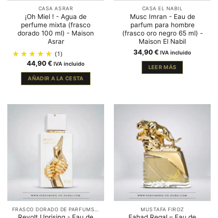
CASA ASRAR
CASA EL NABIL
¡Oh Miel ! - Agua de
Musc Imran - Eau de
perfume mixta (frasco
parfum para hombre
dorado 100 ml) - Maison
(frasco oro negro 65 ml) -
Asrar
Maison El Nabil
34,90
€
(1)
IVA incluido
44,90
€
IVA incluido
LEER MÁS
AÑADIR A LA CESTA
FRASCO DORADO DE PARFUMS DUBAÏ
MUSTAFA FIROZ
Revolt Uprising - Eau de
Fahad Regal – Eau de