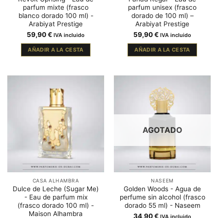
parfum mixte (frasco
parfum unisex (frasco
blanco dorado 100 ml) -
dorado de 100 ml) –
Arabiyat Prestige
Arabiyat Prestige
59,90
€
59,90
€
IVA incluido
IVA incluido
AÑADIR A LA CESTA
AÑADIR A LA CESTA
AGOTADO
CASA ALHAMBRA
NASEEM
Dulce de Leche (Sugar Me)
Golden Woods - Agua de
- Eau de parfum mix
perfume sin alcohol (frasco
(frasco dorado 100 ml) -
dorado 55 ml) - Naseem
Maison Alhambra
34,90
€
IVA incluido