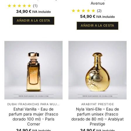
Avenue
(1)
(2)
34,90
€
IVA incluido
54,90
€
IVA incluido
AÑADIR A LA CESTA
AÑADIR A LA CESTA
DUBAI FRAGANCIAS PARA MUJER
ARABIYAT PRESTIGE
Eshal Vanilla - Eau de
Nyla Vani-Elle – Eau de
parfum para mujer (frasco
parfum unisex (frasco
dorado 100 ml) - Paris
dorado de 80 ml) – Arabiyat
Corner
Prestige
34,90
€
34,90
€
IVA incluido
IVA incluido