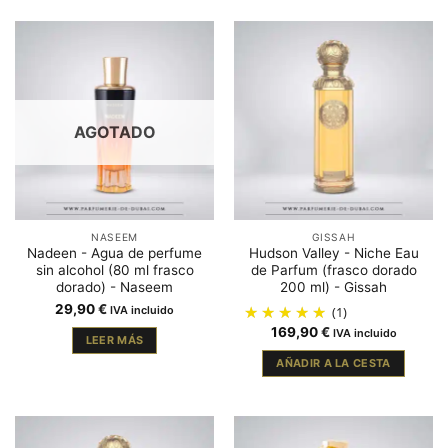
AGOTADO
NASEEM
GISSAH
Nadeen - Agua de perfume
Hudson Valley - Niche Eau
sin alcohol (80 ml frasco
de Parfum (frasco dorado
dorado) - Naseem
200 ml) - Gissah
29,90
€
IVA incluido
(1)
169,90
€
IVA incluido
LEER MÁS
AÑADIR A LA CESTA