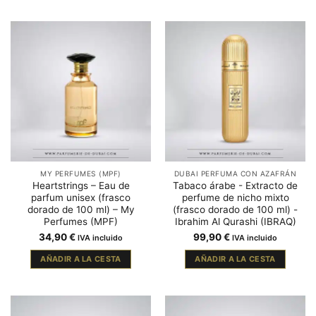
MY PERFUMES (MPF)
DUBAI PERFUMA CON AZAFRÁN
Heartstrings – Eau de
Tabaco árabe - Extracto de
parfum unisex (frasco
perfume de nicho mixto
dorado de 100 ml) – My
(frasco dorado de 100 ml) -
Perfumes (MPF)
Ibrahim Al Qurashi (IBRAQ)
34,90
€
99,90
€
IVA incluido
IVA incluido
AÑADIR A LA CESTA
AÑADIR A LA CESTA