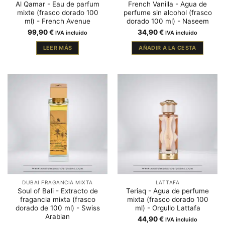
Al Qamar - Eau de parfum
French Vanilla - Agua de
mixte (frasco dorado 100
perfume sin alcohol (frasco
ml) - French Avenue
dorado 100 ml) - Naseem
99,90
€
34,90
€
IVA incluido
IVA incluido
LEER MÁS
AÑADIR A LA CESTA
DUBAI FRAGANCIA MIXTA
LATTAFA
Soul of Bali - Extracto de
Teriaq - Agua de perfume
fragancia mixta (frasco
mixta (frasco dorado 100
dorado de 100 ml) - Swiss
ml) - Orgullo Lattafa
Arabian
44,90
€
IVA incluido