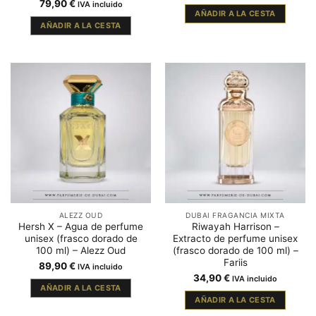
79,90
€
IVA incluido
AÑADIR A LA CESTA
AÑADIR A LA CESTA
ALEZZ OUD
DUBAI FRAGANCIA MIXTA
Hersh X – Agua de perfume
Riwayah Harrison –
unisex (frasco dorado de
Extracto de perfume unisex
100 ml) – Alezz Oud
(frasco dorado de 100 ml) –
Fariis
89,90
€
IVA incluido
34,90
€
IVA incluido
AÑADIR A LA CESTA
AÑADIR A LA CESTA