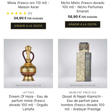
Mixta (frasco oro 110 ml) -
Nicho Mixto (frasco dorado
Maison Asrar
100 ml) - Nicho Perfumes
Emarati
(1)
56,90
€
IVA incluido
34,90
€
IVA incluido
AÑADIR A LA CESTA
AÑADIR A LA CESTA
LATTAFA
ARABIYAT PRESTIGE
Dream Of Haze - Eau de
Qissat Al Najah Kiamichi -
parfum mixte (frasco
Eau de parfum para
dorado 100 ml) - Orgullo
hombre (frasco dorado 100
Lattafa
ml) - Arabiyat Prestige