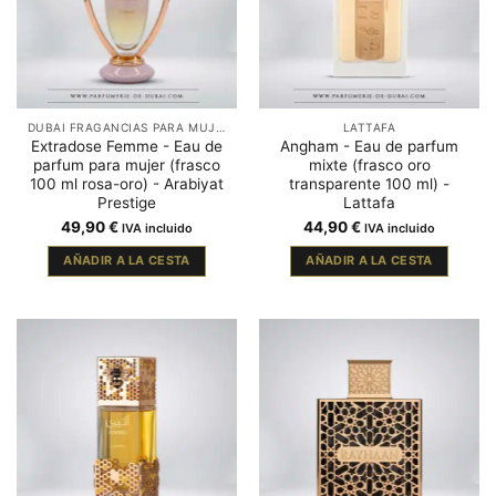
DUBAI FRAGANCIAS PARA MUJER
LATTAFA
Extradose Femme - Eau de
Angham - Eau de parfum
parfum para mujer (frasco
mixte (frasco oro
100 ml rosa-oro) - Arabiyat
transparente 100 ml) -
Prestige
Lattafa
49,90
€
44,90
€
IVA incluido
IVA incluido
AÑADIR A LA CESTA
AÑADIR A LA CESTA