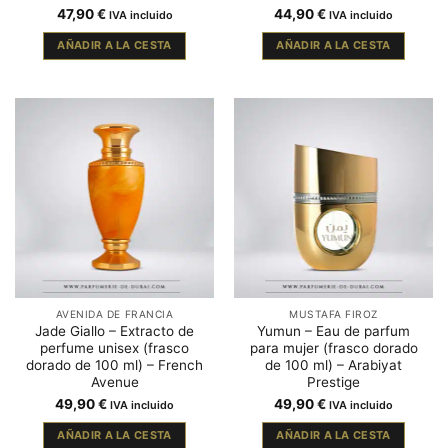
47,90
€
44,90
€
IVA incluido
IVA incluido
AÑADIR A LA CESTA
AÑADIR A LA CESTA
AVENIDA DE FRANCIA
MUSTAFA FIROZ
Jade Giallo – Extracto de
Yumun – Eau de parfum
perfume unisex (frasco
para mujer (frasco dorado
dorado de 100 ml) – French
de 100 ml) – Arabiyat
Avenue
Prestige
49,90
€
49,90
€
IVA incluido
IVA incluido
AÑADIR A LA CESTA
AÑADIR A LA CESTA