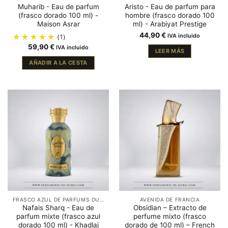
Muharib - Eau de parfum
Aristo - Eau de parfum para
(frasco dorado 100 ml) -
hombre (frasco dorado 100
Maison Asrar
ml) - Arabiyat Prestige
44,90
€
(1)
IVA incluido
59,90
€
IVA incluido
LEER MÁS
AÑADIR A LA CESTA
FRASCO AZUL DE PARFUMS DUBAÏ
AVENIDA DE FRANCIA
Nafais Sharq - Eau de
Obsidian – Extracto de
parfum mixte (frasco azul
perfume mixto (frasco
dorado 100 ml) - Khadlaj
dorado de 100 ml) – French