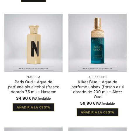
NASEEM
ALEZZ OUD
Paris Oud - Agua de
Klikat Blue – Agua de
perfume sin alcohol (frasco
perfume unisex (frasco azul
dorado 75 ml) - Naseem
dorado de 200 ml) – Alezz
Oud
34,90
€
IVA incluido
59,90
€
IVA incluido
AÑADIR A LA CESTA
AÑADIR A LA CESTA