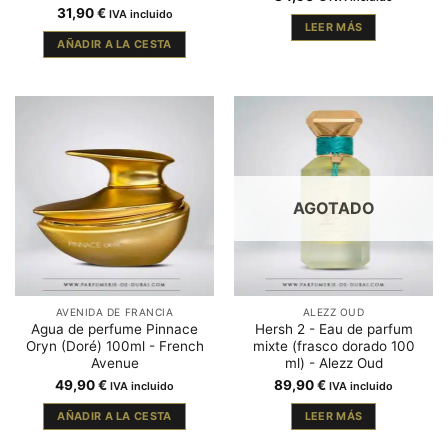
31,90
€
IVA incluido
LEER MÁS
AÑADIR A LA CESTA
AGOTADO
AVENIDA DE FRANCIA
ALEZZ OUD
Agua de perfume Pinnace
Hersh 2 - Eau de parfum
Oryn (Doré) 100ml - French
mixte (frasco dorado 100
Avenue
ml) - Alezz Oud
49,90
€
89,90
€
IVA incluido
IVA incluido
AÑADIR A LA CESTA
LEER MÁS