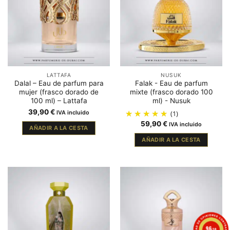
LATTAFA
NUSUK
Dalal – Eau de parfum para
Falak - Eau de parfum
mujer (frasco dorado de
mixte (frasco dorado 100
100 ml) – Lattafa
ml) - Nusuk
39,90
€
IVA incluido
(1)
59,90
€
IVA incluido
AÑADIR A LA CESTA
AÑADIR A LA CESTA
9.6
/10