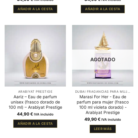
AÑADIR A LA CESTA
AÑADIR A LA CESTA
AGOTADO
ARABIYAT PRESTIGE
DUBAI FRAGANCIAS PARA MUJER
Aariz – Eau de parfum
Marasi For Her - Eau de
unisex (frasco dorado de
parfum para mujer (frasco
100 ml) – Arabiyat Prestige
100 ml violeta dorado) -
Arabiyat Prestige
44,90
€
IVA incluido
49,90
€
IVA incluido
AÑADIR A LA CESTA
LEER MÁS