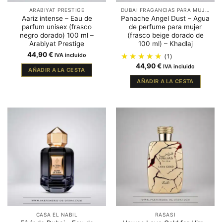
ARABIYAT PRESTIGE
DUBAI FRAGANCIAS PARA MUJER
Aariz intense – Eau de
Panache Angel Dust – Agua
parfum unisex (frasco
de perfume para mujer
negro dorado) 100 ml –
(frasco beige dorado de
Arabiyat Prestige
100 ml) – Khadlaj
44,90
€
IVA incluido
(1)
44,90
€
IVA incluido
AÑADIR A LA CESTA
AÑADIR A LA CESTA
CASA EL NABIL
RASASI