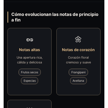
Cómo evolucionan las notas de principio
a fin
🥜
🌼
Notas altas
Notas de corazón
Una apertura rica,
Corazón floral
cálida y deliciosa
cremoso y suave
Frutos secos
Frangipani
Especias
Avellana