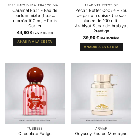
PERFUMES DUBAI FRASCO MARRÓN
ARABIYAT PRESTIGE
Caramel Bash - Eau de
Pecan Butter Cookie – Eau
parfum mixte (frasco
de parfum unisex (frasco
marrón 100 ml) - Paris
blanco de 100 ml) –
Corner
Arabiyat Sugar de Arabiyat
Prestige
44,90
€
IVA incluido
39,90
€
IVA incluido
AÑADIR A LA CESTA
AÑADIR A LA CESTA
TUBBEES
ARMAF
Chocolate Fudge
Odyssey Eau de Montagne