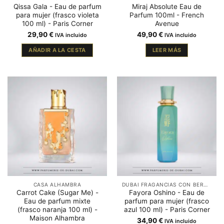
Qissa Gala - Eau de parfum
Miraj Absolute Eau de
para mujer (frasco violeta
Parfum 100ml - French
100 ml) - Paris Corner
Avenue
29,90
€
49,90
€
IVA incluido
IVA incluido
AÑADIR A LA CESTA
LEER MÁS
CASA ALHAMBRA
DUBAI FRAGANCIAS CON BERGAMOTA
Carrot Cake (Sugar Me) -
Fayora Oshino - Eau de
Eau de parfum mixte
parfum para mujer (frasco
(frasco naranja 100 ml) -
azul 100 ml) - Paris Corner
Maison Alhambra
34,90
€
IVA incluido