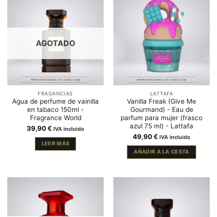
AGOTADO
FRAGANCIAS
LATTAFA
Agua de perfume de vainilla
Vanilla Freak (Give Me
en tabaco 150ml -
Gourmand) - Eau de
Fragrance World
parfum para mujer (frasco
azul 75 ml) - Lattafa
39,90
€
IVA incluido
49,90
€
IVA incluido
LEER MÁS
AÑADIR A LA CESTA