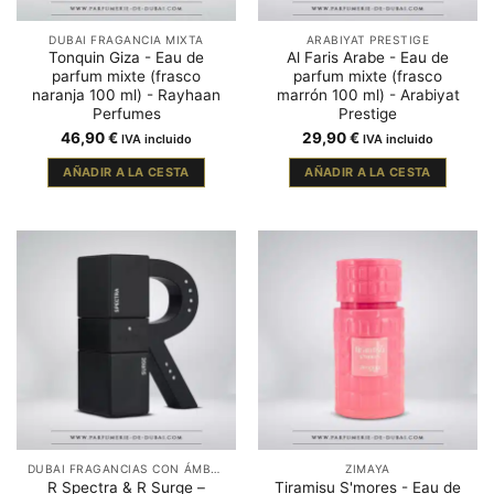
DUBAI FRAGANCIA MIXTA
ARABIYAT PRESTIGE
Tonquin Giza - Eau de
Al Faris Arabe - Eau de
parfum mixte (frasco
parfum mixte (frasco
naranja 100 ml) - Rayhaan
marrón 100 ml) - Arabiyat
Perfumes
Prestige
46,90
€
29,90
€
IVA incluido
IVA incluido
AÑADIR A LA CESTA
AÑADIR A LA CESTA
DUBAI FRAGANCIAS CON ÁMBAR
ZIMAYA
R Spectra & R Surge –
Tiramisu S'mores - Eau de