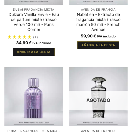
DUBAI FRAGANCIA MIXTA
AVENIDA DE FRANCIA
Dulzura Vanilla Envie - Eau
Nabatieh - Extracto de
de parfum mixte (frasco
fragancia mixta (frasco
verde 100 ml) - Paris
marrón 90 ml) - French
Corner
Avenue
59,90
€
(1)
IVA incluido
34,90
€
IVA incluido
AÑADIR A LA CESTA
AÑADIR A LA CESTA
AGOTADO
DUBAI FRAGANCIAS PARA MUJER
AVENIDA DE FRANCIA