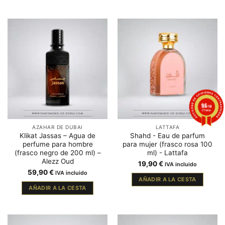
9.6
/10
211 notas
AZAHAR DE DUBAI
LATTAFA
Klikat Jassas – Agua de
Shahd - Eau de parfum
perfume para hombre
para mujer (frasco rosa 100
(frasco negro de 200 ml) –
ml) - Lattafa
Alezz Oud
19,90
€
IVA incluido
59,90
€
IVA incluido
AÑADIR A LA CESTA
AÑADIR A LA CESTA