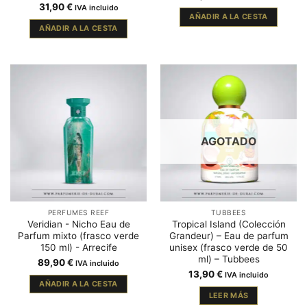
31,90
€
IVA incluido
AÑADIR A LA CESTA
AÑADIR A LA CESTA
AGOTADO
PERFUMES REEF
TUBBEES
Veridian - Nicho Eau de
Tropical Island (Colección
Parfum mixto (frasco verde
Grandeur) – Eau de parfum
150 ml) - Arrecife
unisex (frasco verde de 50
ml) – Tubbees
89,90
€
IVA incluido
13,90
€
IVA incluido
AÑADIR A LA CESTA
LEER MÁS