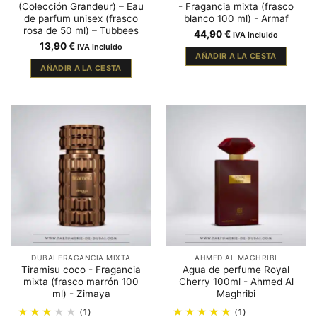
(Colección Grandeur) – Eau
- Fragancia mixta (frasco
de parfum unisex (frasco
blanco 100 ml) - Armaf
rosa de 50 ml) – Tubbees
44,90
€
IVA incluido
13,90
€
IVA incluido
AÑADIR A LA CESTA
AÑADIR A LA CESTA
DUBAI FRAGANCIA MIXTA
AHMED AL MAGHRIBI
Tiramisu coco - Fragancia
Agua de perfume Royal
mixta (frasco marrón 100
Cherry 100ml - Ahmed Al
ml) - Zimaya
Maghribi
(1)
(1)