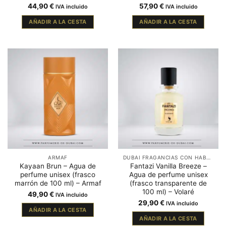
44,90
€
57,90
€
IVA incluido
IVA incluido
AÑADIR A LA CESTA
AÑADIR A LA CESTA
ARMAF
DUBAI FRAGANCIAS CON HABA TONKA
Kayaan Brun – Agua de
Fantazi Vanilla Breeze –
perfume unisex (frasco
Agua de perfume unisex
marrón de 100 ml) – Armaf
(frasco transparente de
100 ml) – Volaré
49,90
€
IVA incluido
29,90
€
IVA incluido
AÑADIR A LA CESTA
AÑADIR A LA CESTA