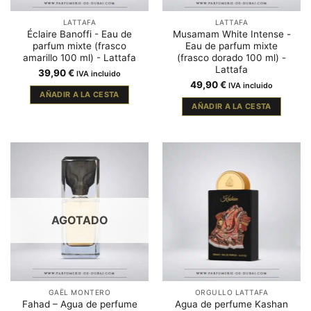
LATTAFA
LATTAFA
Éclaire Banoffi - Eau de
Musamam White Intense -
parfum mixte (frasco
Eau de parfum mixte
amarillo 100 ml) - Lattafa
(frasco dorado 100 ml) -
Lattafa
39,90
€
IVA incluido
49,90
€
IVA incluido
AÑADIR A LA CESTA
AÑADIR A LA CESTA
AGOTADO
GAËL MONTERO
ORGULLO LATTAFA
Fahad – Agua de perfume
Agua de perfume Kashan