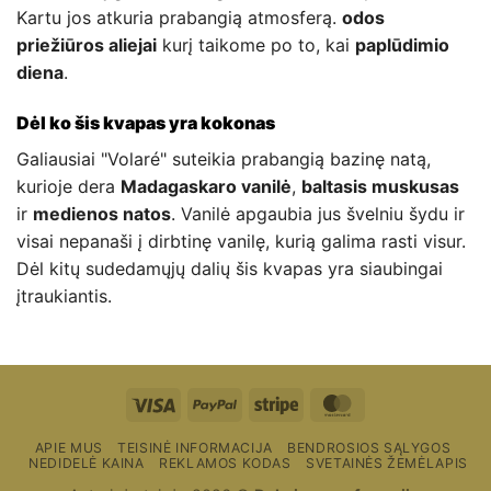
Kartu jos atkuria prabangią atmosferą.
odos
priežiūros aliejai
kurį taikome po to, kai
paplūdimio
diena
.
Dėl ko šis kvapas yra kokonas
Galiausiai "Volaré" suteikia prabangią bazinę natą,
kurioje dera
Madagaskaro vanilė
,
baltasis muskusas
ir
medienos natos
. Vanilė apgaubia jus švelniu šydu ir
visai nepanaši į dirbtinę vanilę, kurią galima rasti visur.
Dėl kitų sudedamųjų dalių šis kvapas yra siaubingai
įtraukiantis.
Visa
"PayPal"
Stripe
"MasterCard"
APIE MUS
TEISINĖ INFORMACIJA
BENDROSIOS SĄLYGOS
NEDIDELĖ KAINA
REKLAMOS KODAS
SVETAINĖS ŽEMĖLAPIS