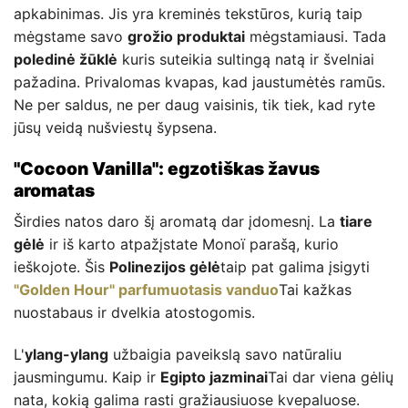
apkabinimas. Jis yra kreminės tekstūros, kurią taip
mėgstame savo
grožio produktai
mėgstamiausi. Tada
poledinė žūklė
kuris suteikia sultingą natą ir švelniai
pažadina. Privalomas kvapas, kad jaustumėtės ramūs.
Ne per saldus, ne per daug vaisinis, tik tiek, kad ryte
jūsų veidą nušviestų šypsena.
"Cocoon Vanilla": egzotiškas žavus
aromatas
Širdies natos daro šį aromatą dar įdomesnį. La
tiare
gėlė
ir iš karto atpažįstate Monoï parašą, kurio
ieškojote. Šis
Polinezijos gėlė
taip pat galima įsigyti
"Golden Hour" parfumuotasis vanduo
Tai kažkas
nuostabaus ir dvelkia atostogomis.
L'
ylang-ylang
užbaigia paveikslą savo natūraliu
jausmingumu. Kaip ir
Egipto jazminai
Tai dar viena gėlių
nata, kokią galima rasti gražiausiuose kvepaluose.