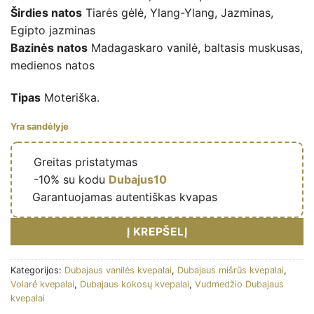
Širdies natos
Tiarės gėlė, Ylang-Ylang, Jazminas,
Egipto jazminas
Bazinės natos
Madagaskaro vanilė, baltasis muskusas,
medienos natos
Tipas
Moteriška.
Yra sandėlyje
🔥
Greitas pristatymas
🎁
-10% su kodu
Dubajus10
✅
Garantuojamas autentiškas kvapas
Į KREPŠELĮ
Kategorijos:
Dubajaus vanilės kvepalai
,
Dubajaus mišrūs kvepalai
,
Volaré kvepalai
,
Dubajaus kokosų kvepalai
,
Vudmedžio Dubajaus
kvepalai