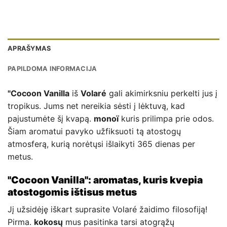
APRAŠYMAS
PAPILDOMA INFORMACIJA
"Cocoon Vanilla
iš
Volaré
gali akimirksniu perkelti jus į
tropikus. Jums net nereikia sėsti į lėktuvą, kad
pajustumėte šį kvapą.
monoï
kuris prilimpa prie odos.
Šiam aromatui pavyko užfiksuoti tą atostogų
atmosferą, kurią norėtųsi išlaikyti 365 dienas per
metus.
"Cocoon Vanilla": aromatas, kuris kvepia
atostogomis ištisus metus
Jį užsidėję iškart suprasite Volaré žaidimo filosofiją!
Pirma.
kokosų
mus pasitinka tarsi atogrąžų