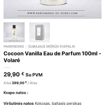
PAGRINDINIS
/
DUBAJAUS MIŠRŪS KVEPALAI
Cocoon Vanilla Eau de Parfum 100ml -
Volaré
29,90
€
Su PVM
€
Arba
299,00
/ litras
Kvapo natos :
Viršutinės natos
Kokosas, baltasis persikas