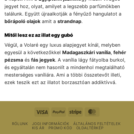
jegyet hoz, olyat, amilyet a legszebb parfümökben
találunk. Együtt újraalkotják a fényűző hangulatot a
bőrápoló olajok
amit a
strandnap
.
Mitől lesz ez az illat egy gubó
Végül, a Volaré egy luxus alapjegyet kínál, melyben
egyesül a következőkkel
Madagaszkári vanília
,
fehér
pézsma
és
fás jegyek
. A vanília lágy fátyolba burkol,
és egyáltalán nem hasonlít a mindenhol megtalálható
mesterséges vaníliára. Ami a többi összetevőt illeti,
ezek teszik ezt az illatot borzasztóan addiktívvá.
Vízum
PayPal
Csíkos
MasterCard
RÓLUNK
JOGI INFORMÁCIÓK
ÁLTALÁNOS FELTÉTELEK
KIS ÁR
PROMO KÓD
OLDALTÉRKÉP