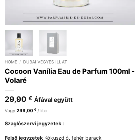
HOME
/
DUBAI VEGYES ILLAT
Cocoon Vanília Eau de Parfum 100ml -
Volaré
29,90
€
Áfával együtt
€
Vagy
299,00
/ liter
Szaglószervi jegyzetek :
Felső jegyzetek
Kókuszdió, fehér barack