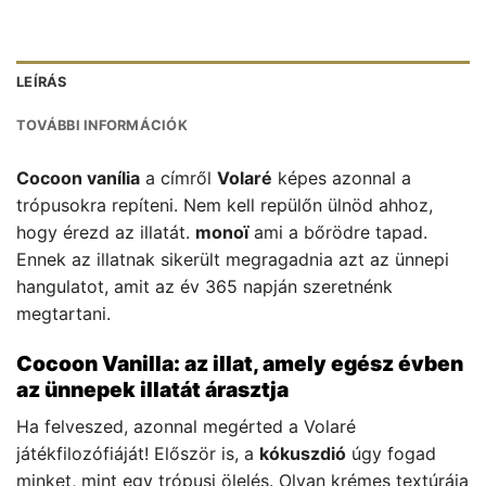
LEÍRÁS
TOVÁBBI INFORMÁCIÓK
Cocoon vanília
a címről
Volaré
képes azonnal a
trópusokra repíteni. Nem kell repülőn ülnöd ahhoz,
hogy érezd az illatát.
monoï
ami a bőrödre tapad.
Ennek az illatnak sikerült megragadnia azt az ünnepi
hangulatot, amit az év 365 napján szeretnénk
megtartani.
Cocoon Vanilla: az illat, amely egész évben
az ünnepek illatát árasztja
Ha felveszed, azonnal megérted a Volaré
játékfilozófiáját! Először is, a
kókuszdió
úgy fogad
minket, mint egy trópusi ölelés. Olyan krémes textúrája