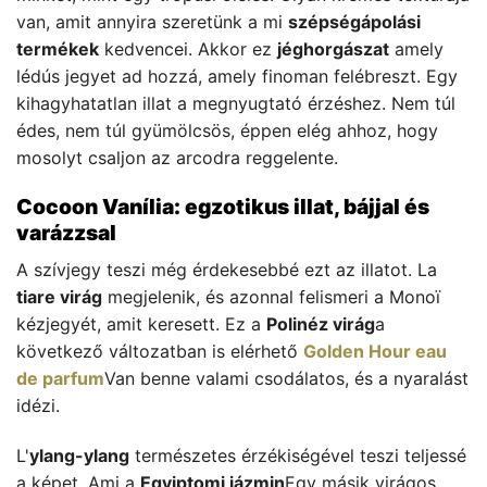
van, amit annyira szeretünk a mi
szépségápolási
termékek
kedvencei. Akkor ez
jéghorgászat
amely
lédús jegyet ad hozzá, amely finoman felébreszt. Egy
kihagyhatatlan illat a megnyugtató érzéshez. Nem túl
édes, nem túl gyümölcsös, éppen elég ahhoz, hogy
mosolyt csaljon az arcodra reggelente.
Cocoon Vanília: egzotikus illat, bájjal és
varázzsal
A szívjegy teszi még érdekesebbé ezt az illatot. La
tiare virág
megjelenik, és azonnal felismeri a Monoï
kézjegyét, amit keresett. Ez a
Polinéz virág
a
következő változatban is elérhető
Golden Hour eau
de parfum
Van benne valami csodálatos, és a nyaralást
idézi.
L'
ylang-ylang
természetes érzékiségével teszi teljessé
a képet. Ami a
Egyiptomi jázmin
Egy másik virágos