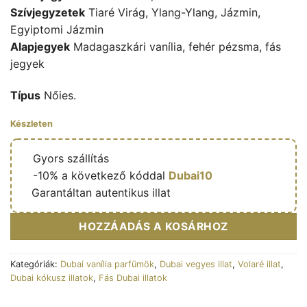
Szívjegyzetek
Tiaré Virág, Ylang-Ylang, Jázmin,
Egyiptomi Jázmin
Alapjegyek
Madagaszkári vanília, fehér pézsma, fás
jegyek
Típus
Nőies.
Készleten
🔥
Gyors szállítás
🎁
-10% a következő kóddal
Dubai10
✅
Garantáltan autentikus illat
HOZZÁADÁS A KOSÁRHOZ
Kategóriák:
Dubai vanília parfümök
,
Dubai vegyes illat
,
Volaré illat
,
Dubai kókusz illatok
,
Fás Dubai illatok