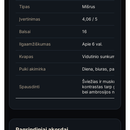
Tipas
Mišrus
Įvertinimas
4,06 / 5
Balsai
16
Ilgaamžiškumas
Apie 6 val.
Kvapas
Vidutinio sunkumo
Puiki akimirka
Diena, biuras, pavasaris,
Šviežias ir muskuso arom
Spausdinti
kontrastas tarp grynų pr
bei ambrosijos natų
Pagrindiniai akordai