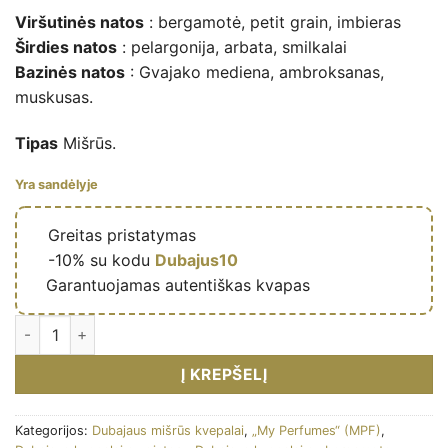
Viršutinės natos
: bergamotė, petit grain, imbieras
Širdies natos
: pelargonija, arbata, smilkalai
Bazinės natos
: Gvajako mediena, ambroksanas,
muskusas.
Tipas
Mišrūs.
Yra sandėlyje
🔥
Greitas pristatymas
🎁
-10% su kodu
Dubajus10
✅
Garantuojamas autentiškas kvapas
Artistry – Eau de parfum mixte (flacon bleu 100 ml) – My Perf
Į KREPŠELĮ
Kategorijos:
Dubajaus mišrūs kvepalai
,
„My Perfumes“ (MPF)
,