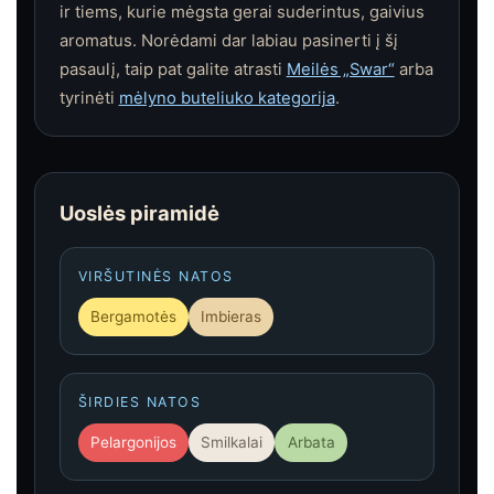
ir tiems, kurie mėgsta gerai suderintus, gaivius
aromatus. Norėdami dar labiau pasinerti į šį
pasaulį, taip pat galite atrasti
Meilės „Swar“
arba
tyrinėti
mėlyno buteliuko kategorija
.
Uoslės piramidė
VIRŠUTINĖS NATOS
Bergamotės
Imbieras
ŠIRDIES NATOS
Pelargonijos
Smilkalai
Arbata