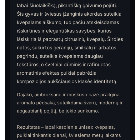
labai šiuolaikišką, pikantišką gaivumo pojūtį.
Šis gyvas ir šviesus įžanginis akordas suteikia
kvepalams aiškumo, tuo pačiu atskleisdamas
išskirtines ir elegantiškas savybes, kurios
išsiskiria iš paprastų citrusinių kvepalų. Širdies
natos, sukurtos geranijų, smilkalų ir arbatos
pagrindu, suteikia kvepalams daugiau
tekstūros, o švelniai dūminis ir rafinuotas
aromatinis efektas puikiai pabrėžia
kompozicijos aukščiausios klasės identitetą.
Gajako, ambroksano ir muskuso bazė prailgina
aromato pėdsaką, suteikdama švarų, modernų ir
apgaubiantį pojūtį, be jokio sunkumo.
Rezultatas – labai kasdienis unisex kvepalas,
puikiai tinkantis dienai, šviesiems metų laikams