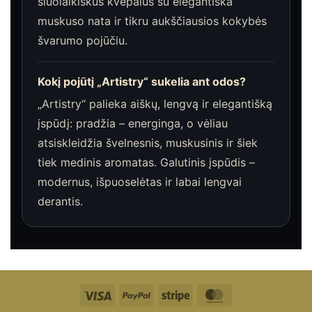
šiuolaikiškus kvepalus su elegantiška
muskuso nata ir tikru aukščiausios kokybės
švarumo pojūčiu.
Kokį pojūtį „Artistry“ sukelia ant odos?
„Artistry“ palieka aiškų, lengvą ir elegantišką
įspūdį: pradžia – energinga, o vėliau
atsiskleidžia švelnesnis, muskusinis ir šiek
tiek medinis aromatas. Galutinis įspūdis –
modernus, išpuoselėtas ir labai lengvai
derantis.
Visa
"PayPal"
Stripe
"MasterCard"