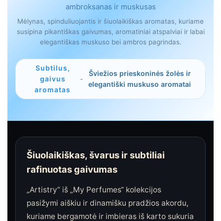
ambroksanas ir muskusas
Mėlynas, spinduliuojantis ir šiuolaikiškas aromatas, kuriame
susipina pikantiškas gaivumas, aromatiniai atspalviai ir labai
elegantiškas muskuso bei ambros pagrindas.
Subtilus,
Šviežios prieskoninės žolės ir
gaivus
-
elegantiški muskuso aromatai
aromatas
Šiuolaikiškas, švarus ir subtiliai
rafinuotas gaivumas
„Artistry“ iš „My Perfumes“ kolekcijos
pasižymi aiškiu ir dinamišku pradžios akordu,
kuriame bergamotė ir imbieras iš karto sukuria