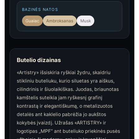
BAZINĖS NATOS
Guaiac
Ambroksanas
Musk
Butelio dizainas
«Artistry» išsiskiria ryškiai žydru, skaidriu
stikliniu buteliuku, kurio siluetas yra aiškus,
cilindrinis ir šiuolaikiškas. Juodas, briaunotas
kamštelis suteikia jam ryškesnį grafinį
kontrastą ir elegantiškumą, o metalizuotos
detalės ant kaklelio pabrėžia jo aukštos
kokybės įvaizdį. Užrašas «ARTISTRY» ir
logotipas „MPF“ ant buteliuko priekinės pusės