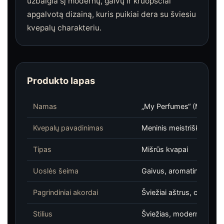
užbaigia šį modernų, gaivų ir kruopščiai
apgalvotą dizainą, kuris puikiai dera su šviesiu
kvepalų charakteriu.
Produkto lapas
Namas
„My Perfumes“ (MPF)
Kvepalų pavadinimas
Meninis meistriškumas
Tipas
Mišrūs kvapai
Uoslės šeima
Gaivus, aromatingas, gi
Pagrindiniai akordai
Šviežiai aštrus, citrusin
Stilius
Šviežias, modernus, švar