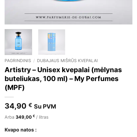
PAGRINDINIS
/
DUBAJAUS MIŠRŪS KVEPALAI
Artistry – Unisex kvepalai (mėlynas
buteliukas, 100 ml) – My Perfumes
(MPF)
34,90
€
Su PVM
€
Arba
349,00
/ litras
Kvapo natos :