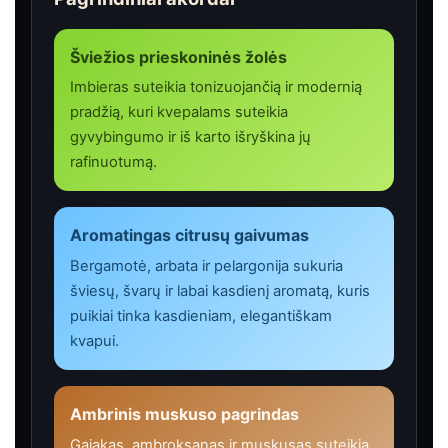
Šviežios prieskoninės žolės
Imbieras suteikia tonizuojančią ir modernią
pradžią, kuri kvepalams suteikia
gyvybingumo ir iš karto išryškina jų
rafinuotumą.
Aromatingas citrusų gaivumas
Bergamotė, arbata ir pelargonija sukuria
šviesų, švarų ir labai kasdienį aromatą, kuris
puikiai tinka kasdieniam, elegantiškam
kvapui.
Ambrinis muskuso pagrindas
Gajakas, ambroksanas ir muskusas suteikia