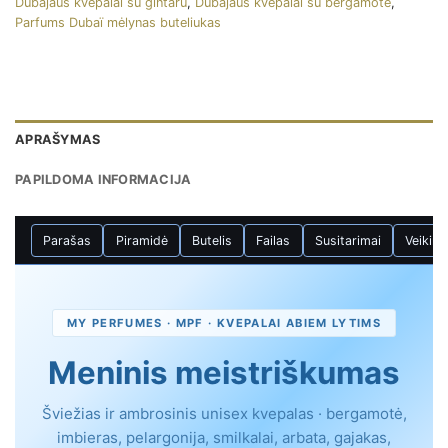
Dubajaus kvepalai su gintaru
,
Dubajaus kvepalai su bergamote
,
Parfums Dubaï mėlynas buteliukas
APRAŠYMAS
PAPILDOMA INFORMACIJA
Parašas
Piramidė
Butelis
Failas
Susitarimai
Veikim
MY PERFUMES · MPF · KVEPALAI ABIEM LYTIMS
Meninis meistriškumas
Šviežias ir ambrosinis unisex kvepalas · bergamotė,
imbieras, pelargonija, smilkalai, arbata, gajakas,