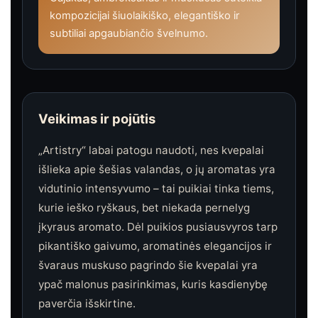
kompozicijai šiuolaikiško, elegantiško ir
subtiliai apgaubiančio švelnumo.
Veikimas ir pojūtis
„Artistry“ labai patogu naudoti, nes kvepalai
išlieka apie šešias valandas, o jų aromatas yra
vidutinio intensyvumo – tai puikiai tinka tiems,
kurie ieško ryškaus, bet niekada pernelyg
įkyraus aromato. Dėl puikios pusiausvyros tarp
pikantiško gaivumo, aromatinės elegancijos ir
švaraus muskuso pagrindo šie kvepalai yra
ypač malonus pasirinkimas, kuris kasdienybę
paverčia išskirtine.