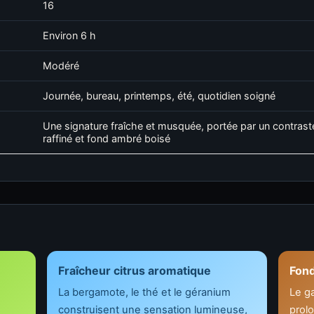
16
Environ 6 h
Modéré
Journée, bureau, printemps, été, quotidien soigné
Une signature fraîche et musquée, portée par un contrast
raffiné et fond ambré boisé
Fraîcheur citrus aromatique
Fon
La bergamote, le thé et le géranium
Le ga
construisent une sensation lumineuse,
prol