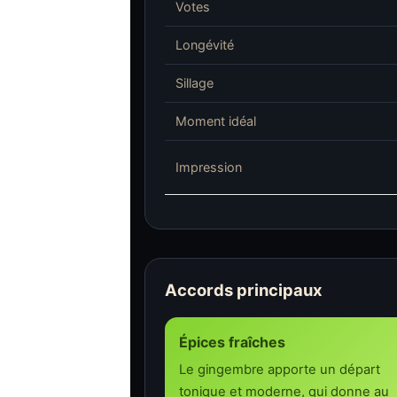
Votes
Longévité
Sillage
Moment idéal
Impression
Accords principaux
Épices fraîches
Le gingembre apporte un départ
tonique et moderne, qui donne au