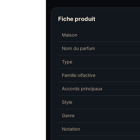
Fiche produit
Maison
Nom du parfum
Type
Famille olfactive
Accords principaux
Style
Genre
Notation