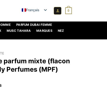
Français
0
 HOMME
PARFUM DUBAI FEMME
X
MUSC TAHARA
MARQUES
NEZ
XTE
de parfum mixte (flacon
 My Perfumes (MPF)
s