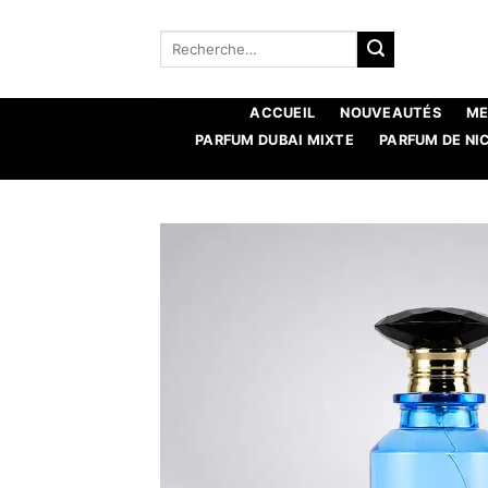
Aller
au
Recherche
pour :
contenu
ACCUEIL
NOUVEAUTÉS
ME
PARFUM DUBAI MIXTE
PARFUM DE NI