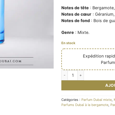
Notes de tête
: Bergamote, 
Notes de cœur
: Géranium,
Notes de fond
: Bois de gu
Genre
: Mixte.
En stock
🔥
Expédition rapi
✅
Parfum
quantité de Artistry – Eau de
AJO
Catégories :
Parfum Dubaï mixte
,
Parfums Dubaï à la bergamote
,
Pa