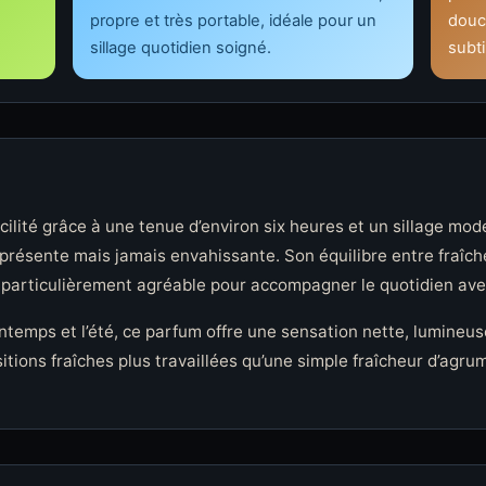
propre et très portable, idéale pour un
douc
sillage quotidien soigné.
subt
cilité grâce à une tenue d’environ six heures et un sillage mod
présente mais jamais envahissante. Son équilibre entre fraîc
 particulièrement agréable pour accompagner le quotidien avec
intemps et l’été, ce parfum offre une sensation nette, lumineus
ons fraîches plus travaillées qu’une simple fraîcheur d’agrume