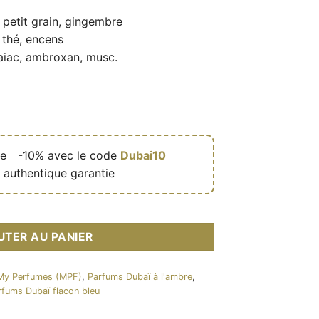
petit grain, gingembre
 thé, encens
aiac, ambroxan, musc.
de
🎁
-10% avec le code
Dubai10
 authentique garantie
 parfum mixte (flacon bleu 100 ml) – My Perfumes (MPF)
UTER AU PANIER
My Perfumes (MPF)
,
Parfums Dubaï à l'ambre
,
rfums Dubaï flacon bleu