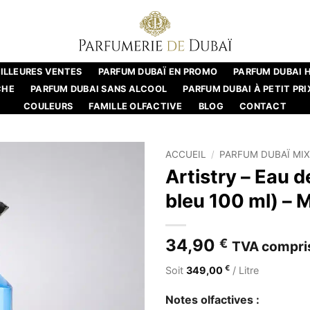
ILLEURES VENTES
PARFUM DUBAÏ EN PROMO
PARFUM DUBAI
CHE
PARFUM DUBAI SANS ALCOOL
PARFUM DUBAI À PETIT PRI
COULEURS
FAMILLE OLFACTIVE
BLOG
CONTACT
ACCUEIL
/
PARFUM DUBAÏ MI
Artistry – Eau 
bleu 100 ml) –
34,90
€
TVA compri
€
Soit
349,00
/ Litre
Notes olfactives :