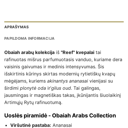
APRAŠYMAS
PAPILDOMA INFORMACIJA
Obaiah arabų kolekcija
iš
"Reef" kvepalai
tai
rafinuotas mišrus parfumuotasis vanduo, kuriame dera
vaisinis gaivumas ir medinis intensyvumas. Šis
išskirtinis kūrinys skirtas modernių rytietiškų kvapų
mėgėjams, kuriems
akinantys ananasai
vienijasi su
širdimi
plonytė oda
ir’
gilus oud
. Tai galingas,
jausmingas ir magnetiškas takas, įkūnijantis šiuolaikinį
Artimųjų Rytų rafinuotumą.
Uoslės piramidė - Obaiah Arabs Collection
Viršutinė pastaba:
Ananasai