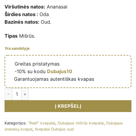
Viršutinės natos:
Ananasai
Širdies natos :
Oda
Bazinės natos:
Oud.
Tipas
Mišrūs.
Yra sandėlyje
🔥
Greitas pristatymas
🎁
-10% su kodu
Dubajus10
✅
Garantuojamas autentiškas kvapas
Obaiah Arabs Collection - Eau de parfum de niche mixte (flacon
Į KREPŠELĮ
Kategorijos:
"Reef" kvepalai
,
Dubajaus mišrūs kvepalai
,
Dubajaus
ananasų kvapai
,
Kvepalai Dubajus oud