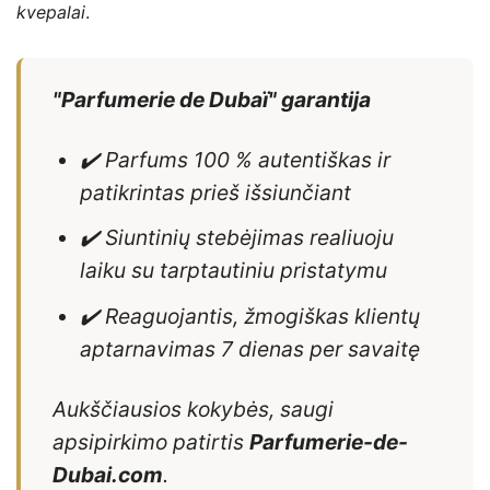
kvepalai
.
"Parfumerie de Dubaï" garantija
✔️ Parfums 100 % autentiškas ir
patikrintas prieš išsiunčiant
✔️ Siuntinių stebėjimas realiuoju
laiku su tarptautiniu pristatymu
✔️ Reaguojantis, žmogiškas klientų
aptarnavimas 7 dienas per savaitę
Aukščiausios kokybės, saugi
apsipirkimo patirtis
Parfumerie-de-
Dubai.com
.