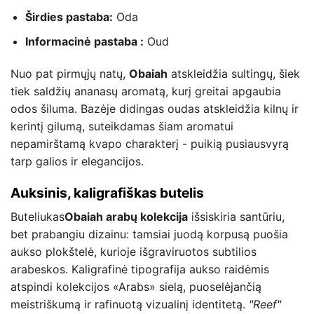
Širdies pastaba:
Oda
Informacinė pastaba :
Oud
Nuo pat pirmųjų natų,
Obaiah
atskleidžia sultingų, šiek
tiek saldžių ananasų aromatą, kurį greitai apgaubia
odos šiluma. Bazėje didingas oudas atskleidžia kilnų ir
kerintį gilumą, suteikdamas šiam aromatui
nepamirštamą kvapo charakterį - puikią pusiausvyrą
tarp galios ir elegancijos.
Auksinis, kaligrafiškas butelis
Buteliukas
Obaiah arabų kolekcija
išsiskiria santūriu,
bet prabangiu dizainu: tamsiai juodą korpusą puošia
aukso plokštelė, kurioje išgraviruotos subtilios
arabeskos. Kaligrafinė tipografija aukso raidėmis
atspindi kolekcijos «Arabs» sielą, puoselėjančią
meistriškumą ir rafinuotą vizualinį identitetą.
"Reef"