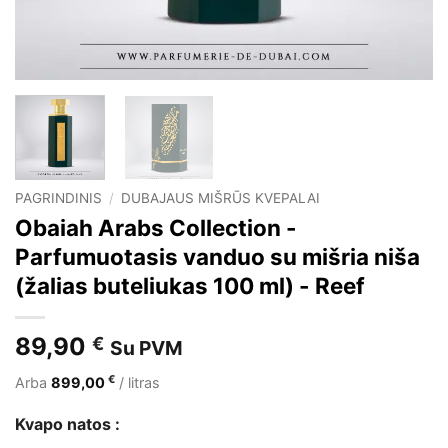
PAGRINDINIS
/
DUBAJAUS MIŠRŪS KVEPALAI
Obaiah Arabs Collection -
Parfumuotasis vanduo su mišria niša
(žalias buteliukas 100 ml) - Reef
89,90
€
Su PVM
€
Arba
899,00
/ litras
Kvapo natos :