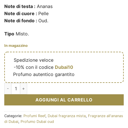
Note di testa :
Ananas
Note di cuore :
Pelle
Note di fondo :
Oud.
Tipo
Misto.
In magazzino
🔥
Spedizione veloce
🎁
-10% con il codice
Dubai10
✅
Profumo autentico garantito
Obaiah Arabs Collection - Eau de parfum de niche mixte (flaco
AGGIUNGI AL CARRELLO
Categorie:
Profumi Reef
,
Dubai fragranza mista
,
Fragranze all'ananas
di Dubai
,
Profumo Dubai oud