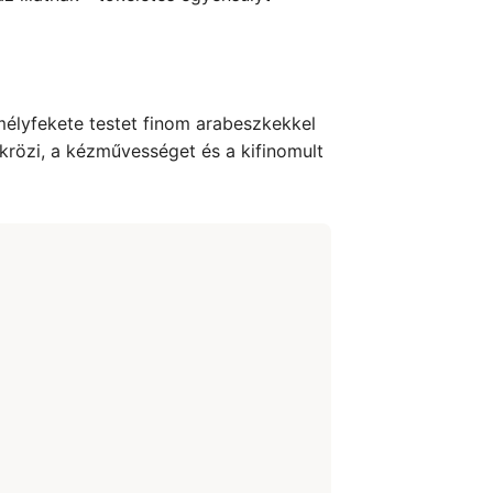
mélyfekete testet finom arabeszkekkel
tükrözi, a kézművességet és a kifinomult