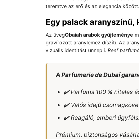
teremtve az erő és az elegancia között
Egy palack aranyszínű, ka
Az üveg
Obaiah arabok gyűjteménye
me
gravírozott aranylemez díszíti. Az arany
vizuális identitást ünnepli.
Reef parfüm
A Parfumerie de Dubaï garan
✔️ Parfums 100 % hiteles és
✔️ Valós idejű csomagköve
✔️ Reagáló, emberi ügyféls
Prémium, biztonságos vásárl