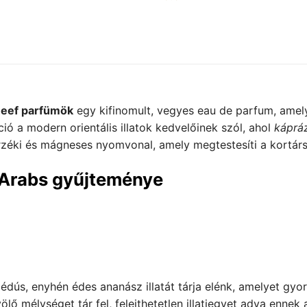
eef parfümök
egy kifinomult, vegyes eau de parfum, amely
áció a modern orientális illatok kedvelőinek szól, ahol
káprá
 érzéki és mágneses nyomvonal, amely megtestesíti a kortárs
 Arabs gyűjteménye
édús, enyhén édes ananász illatát tárja elénk, amelyet gyo
ő mélységet tár fel, felejthetetlen illatjegyet adva ennek a