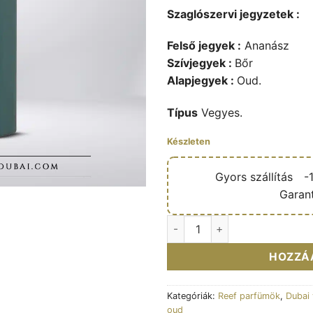
Szaglószervi jegyzetek :
Felső jegyek :
Ananász
Szívjegyek :
Bőr
Alapjegyek :
Oud.
Típus
Vegyes.
Készleten
🔥
Gyors szállítás
🎁
-
✅
Garant
Obaiah Arabs Collection - Eau
HOZZÁ
Kategóriák:
Reef parfümök
,
Dubai 
oud