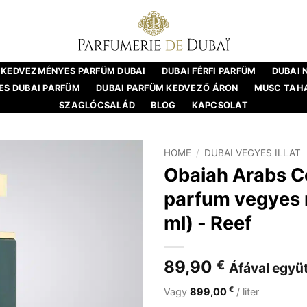
KEDVEZMÉNYES PARFÜM DUBAI
DUBAI FÉRFI PARFÜM
DUBAI 
S DUBAI PARFÜM
DUBAI PARFÜM KEDVEZŐ ÁRON
MUSC TAH
SZAGLÓCSALÁD
BLOG
KAPCSOLAT
HOME
/
DUBAI VEGYES ILLAT
Obaiah Arabs Co
parfum vegyes 
ml) - Reef
89,90
€
Áfával együt
€
Vagy
899,00
/ liter