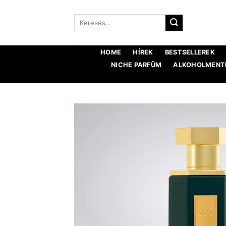
Ugrás
a
Keresés:
tartalomra
HOME
HÍREK
BESTSELLEREK
NICHE PARFÜM
ALKOHOLMENTE