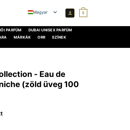
Magyar
0
NŐI PARFÜM
DUBAI UNISEX PARFÜM
ARA
MÁRKÁK
ORR
SZÍNEK
llection - Eau de
niche (zöld üveg 100
t