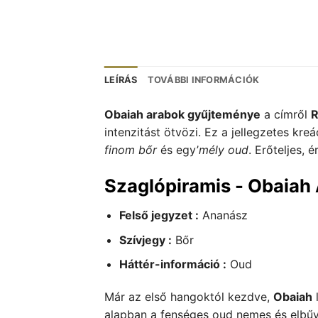
LEÍRÁS
TOVÁBBI INFORMÁCIÓK
Obaiah arabok gyűjteménye
a címről
R
intenzitást ötvözi. Ez a jellegzetes kre
finom bőr
és egy’
mély oud
. Erőteljes,
Szaglópiramis - Obaiah
Felső jegyzet :
Ananász
Szívjegy :
Bőr
Háttér-információ :
Oud
Már az első hangoktól kezdve,
Obaiah
l
alapban a fenséges oud nemes és elbűvöl