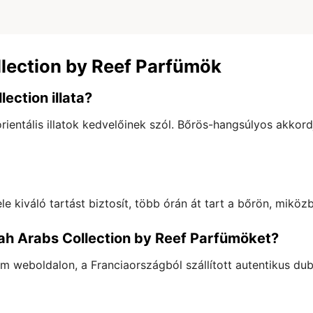
llection by Reef Parfümök
ection illata?
 orientális illatok kedvelőinek szól. Bőrös-hangsúlyos akkor
 kiváló tartást biztosít, több órán át tart a bőrön, miköz
ah Arabs Collection by Reef Parfümöket?
 weboldalon, a Franciaországból szállított autentikus du