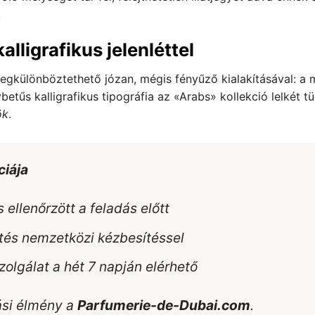
.
lligrafikus jelenléttel
gkülönböztethető józan, mégis fényűző kialakításával: a 
betűs kalligrafikus tipográfia az «Arabs» kollekció lelkét 
ök
.
ciája
 ellenőrzött a feladás előtt
tés nemzetközi kézbesítéssel
zolgálat a hét 7 napján elérhető
ási élmény a
Parfumerie-de-Dubai.com
.