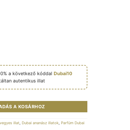
10% a következő kóddal
Dubai10
áltan autentikus illat
 de parfum de niche mixte (flacon vert 100 ml) - Reef mennyiség
ADÁS A KOSÁRHOZ
vegyes illat
,
Dubai ananász illatok
,
Parfüm Dubai