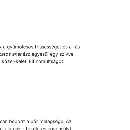
 a gyümölcsös frissességet és a fás
zatos ananász
egyesül egy szívvel
 közel-keleti kifinomultságot.
rsan beborít a bőr melegsége. Az
z illatnak - tökéletes egyensúlyt