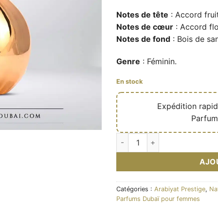
Notes de tête
: Accord frui
Notes de cœur
: Accord flo
Notes de fond
: Bois de san
Genre
: Féminin.
En stock
🔥
Expédition rapi
✅
Parfum
quantité de Eau de parfum Nyl
AJO
Catégories :
Arabiyat Prestige
,
Na
Parfums Dubaï pour femmes