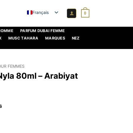
Français
0
 HOMME
PARFUM DUBAI FEMME
X
MUSC TAHARA
MARQUES
NEZ
OUR FEMMES
yla 80ml – Arabiyat
s