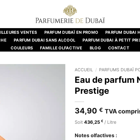
ILLEURES VENTES
PARFUM DUBAÏ EN PROMO
PARFUM DUBAI
CHE
PARFUM DUBAI SANS ALCOOL
PARFUM DUBAI À PETIT PRI
COULEURS
FAMILLE OLFACTIVE
BLOG
CONTACT
ACCUEIL
/
PARFUMS DUBAÏ P
Eau de parfum N
Prestige
34,90
€
TVA compri
€
Soit
436,25
/ Litre
Notes olfactives :