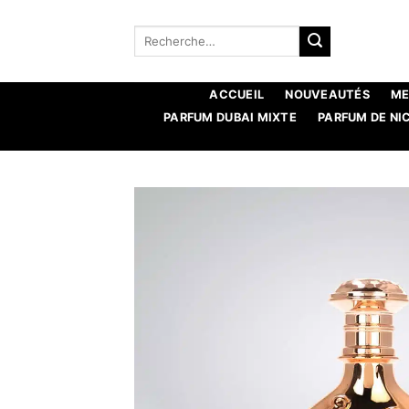
Aller
au
Recherche
pour :
contenu
ACCUEIL
NOUVEAUTÉS
ME
PARFUM DUBAI MIXTE
PARFUM DE NI