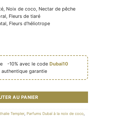
té, Noix de coco, Nectar de pêche
ral, Fleurs de tiaré
tal, Fleurs d’héliotrope
de
🎁
-10% avec le code
Dubai10
 authentique garantie
a 80ml - Arabiyat Prestige
UTER AU PANIER
thalie Templer
,
Parfums Dubaï à la noix de coco
,