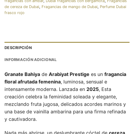
fragancias con ámbar
,
Dubai fragancias con bergamota
,
Fragancias
de cereza de Dubai
,
Fragancias de mango de Dubai
,
Perfume Dubai
frasco rojo
DESCRIPCIÓN
INFORMACIÓN ADICIONAL
Granate Bahiya
de
Arabiyat Prestige
es un
fragancia
floral afrutada femenina
, luminosa, sensual e
intensamente moderna. Lanzada en
2025
, Esta
creación celebra la feminidad soleada y elegante,
mezclando fruta jugosa, delicados acordes marinos y
una base de vainilla ambarina para una firma refinada
y cautivadora.
Nada más abrirse, un deslumbrante cóctel de
cereza
,