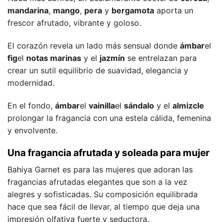
mandarina
,
mango
,
pera
y
bergamota
aporta un
frescor afrutado, vibrante y goloso.
El corazón revela un lado más sensual donde
ámbar
el
fig
el
notas marinas
y el
jazmín
se entrelazan para
crear un sutil equilibrio de suavidad, elegancia y
modernidad.
En el fondo,
ámbar
el
vainilla
el
sándalo
y el
almizcle
prolongar la fragancia con una estela cálida, femenina
y envolvente.
Una fragancia afrutada y soleada para mujer
Bahiya Garnet es para las mujeres que adoran las
fragancias afrutadas elegantes que son a la vez
alegres y sofisticadas. Su composición equilibrada
hace que sea fácil de llevar, al tiempo que deja una
impresión olfativa fuerte y seductora.