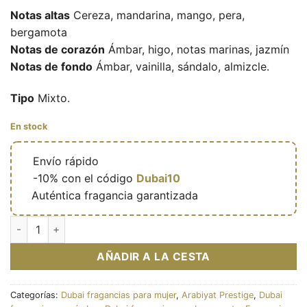
Notas altas
Cereza, mandarina, mango, pera,
bergamota
Notas de corazón
Ámbar, higo, notas marinas, jazmín
Notas de fondo
Ámbar, vainilla, sándalo, almizcle.
Tipo
Mixto.
En stock
🔥
Envío rápido
🎁
-10% con el código
Dubai10
✅
Auténtica fragancia garantizada
Bahiya Garnet - Eau de parfum féminine (flacon rouge 100 ml) 
AÑADIR A LA CESTA
Categorías:
Dubai fragancias para mujer
,
Arabiyat Prestige
,
Dubai