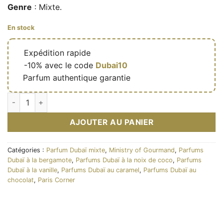
Genre
: Mixte.
En stock
🔥
Expédition rapide
🎁
-10% avec le code
Dubai10
✅
Parfum authentique garantie
quantité de Eau de parfum Choco cult 100ml – Ministry of Go
AJOUTER AU PANIER
Catégories :
Parfum Dubaï mixte
,
Ministry of Gourmand
,
Parfums
Dubaï à la bergamote
,
Parfums Dubaï à la noix de coco
,
Parfums
Dubaï à la vanille
,
Parfums Dubaï au caramel
,
Parfums Dubaï au
chocolat
,
Paris Corner