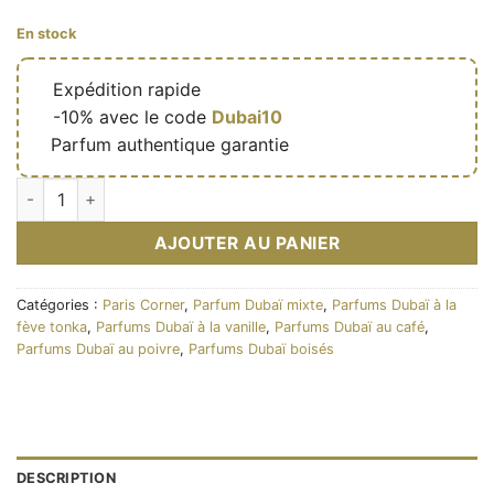
En stock
🔥
Expédition rapide
🎁
-10% avec le code
Dubai10
✅
Parfum authentique garantie
quantité de Eau de parfum Mawj Cognac Blaze 100ml - Paris 
AJOUTER AU PANIER
Catégories :
Paris Corner
,
Parfum Dubaï mixte
,
Parfums Dubaï à la
fève tonka
,
Parfums Dubaï à la vanille
,
Parfums Dubaï au café
,
Parfums Dubaï au poivre
,
Parfums Dubaï boisés
DESCRIPTION