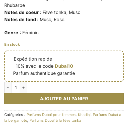
Rhubarbe
Notes de coeur :
Fève tonka, Musc
Notes de fond :
Musc, Rose.
Genre
: Féminin.
En stock
🔥
Expédition rapide
🎁
-10% avec le code
Dubai10
✅
Parfum authentique garantie
quantité de Eau de parfum Musk Couture 100ml - Khadlaj
AJOUTER AU PANIER
Catégories :
Parfums Dubaï pour femmes
,
Khadlaj
,
Parfums Dubaï à
la bergamote
,
Parfums Dubaï à la fève tonka