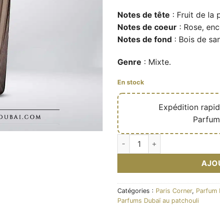
Notes de tête
: Fruit de la
Notes de coeur
: Rose, enc
Notes de fond
: Bois de san
Genre
: Mixte.
En stock
🔥
Expédition rapi
✅
Parfum
quantité de Eau de parfum My
AJO
Catégories :
Paris Corner
,
Parfum 
Parfums Dubaï au patchouli