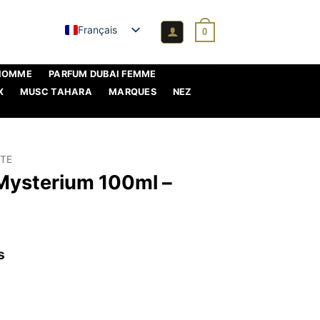
Français
0
 HOMME
PARFUM DUBAI FEMME
X
MUSC TAHARA
MARQUES
NEZ
XTE
Mysterium 100ml –
s