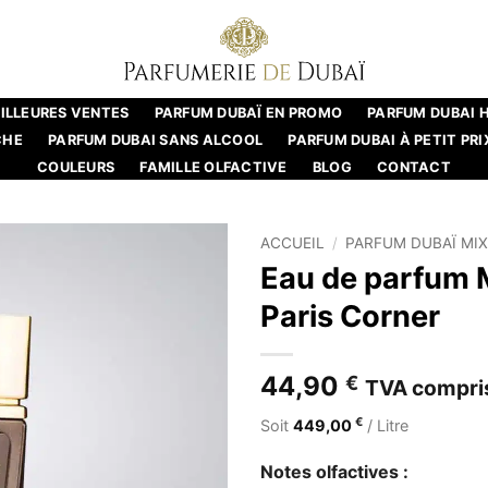
ILLEURES VENTES
PARFUM DUBAÏ EN PROMO
PARFUM DUBAI
CHE
PARFUM DUBAI SANS ALCOOL
PARFUM DUBAI À PETIT PRI
COULEURS
FAMILLE OLFACTIVE
BLOG
CONTACT
ACCUEIL
/
PARFUM DUBAÏ MI
Eau de parfum 
Paris Corner
44,90
€
TVA compri
€
Soit
449,00
/ Litre
Notes olfactives :