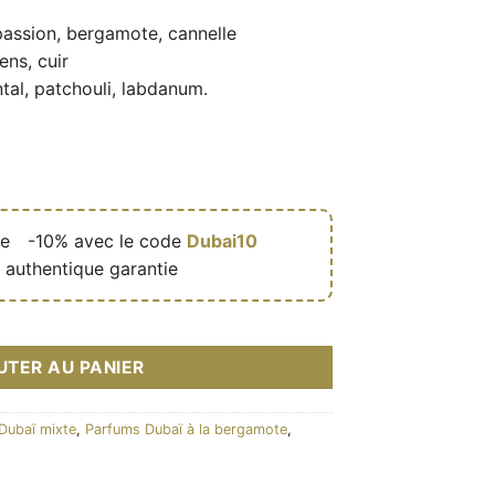
 passion, bergamote, cannelle
ens, cuir
tal, patchouli, labdanum.
de
🎁
-10% avec le code
Dubai10
 authentique garantie
sterium 100ml - Paris Corner
UTER AU PANIER
Dubaï mixte
,
Parfums Dubaï à la bergamote
,