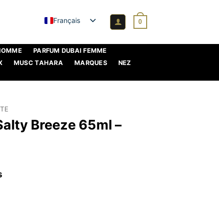
Français
0
 HOMME
PARFUM DUBAI FEMME
X
MUSC TAHARA
MARQUES
NEZ
XTE
alty Breeze 65ml –
s