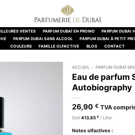
ILLEURES VENTES
PARFUM DUBAÏ EN PROMO
PARFUM DUBAI
CHE
PARFUM DUBAI SANS ALCOOL
PARFUM DUBAI À PETIT PRI
COULEURS
FAMILLE OLFACTIVE
BLOG
CONTACT
ACCUEIL
/
PARFUM DUBAÏ MI
Eau de parfum S
Autobiography
26,90
€
TVA compri
€
Soit
413,85
/ Litre
Notes olfactives :