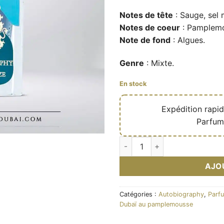
Notes de tête
: Sauge, sel 
Notes de coeur
: Pamplemo
Note de fond
: Algues.
Genre
: Mixte.
En stock
🔥
Expédition rapi
✅
Parfum
quantité de Eau de parfum Sa
AJO
Catégories :
Autobiography
,
Parf
Dubaï au pamplemousse