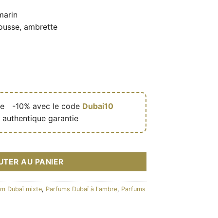
marin
usse, ambrette
de
🎁
-10% avec le code
Dubai10
 authentique garantie
lty Breeze 65ml - Autobiography
UTER AU PANIER
um Dubaï mixte
,
Parfums Dubaï à l'ambre
,
Parfums