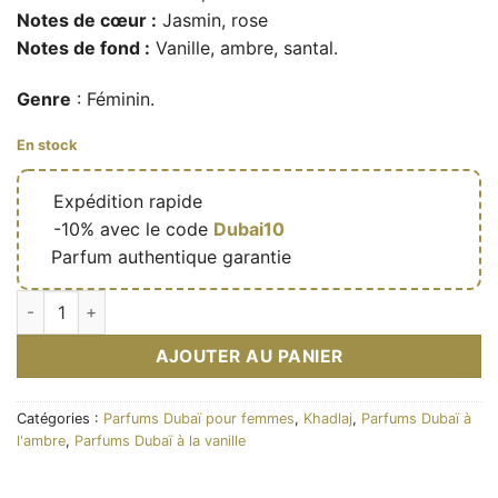
Notes de cœur :
Jasmin, rose
Notes de fond :
Vanille, ambre, santal.
Genre
: Féminin.
En stock
🔥
Expédition rapide
🎁
-10% avec le code
Dubai10
✅
Parfum authentique garantie
quantité de Eau de parfum White Forest Strawberry (La Fede) 
AJOUTER AU PANIER
Catégories :
Parfums Dubaï pour femmes
,
Khadlaj
,
Parfums Dubaï à
l'ambre
,
Parfums Dubaï à la vanille