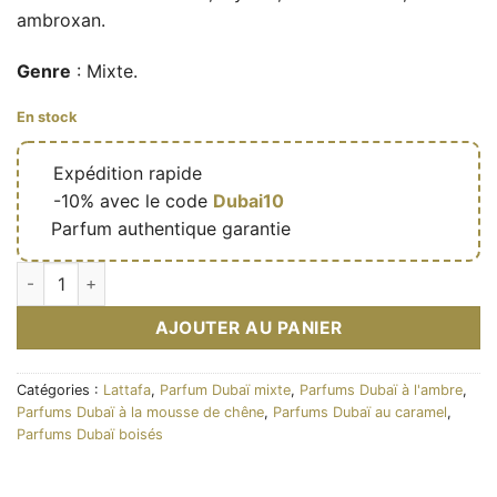
ambroxan.
Genre
: Mixte.
En stock
🔥
Expédition rapide
🎁
-10% avec le code
Dubai10
✅
Parfum authentique garantie
quantité de Fire On Ice - Eau de parfum mixte (flacon jaune 110
AJOUTER AU PANIER
Catégories :
Lattafa
,
Parfum Dubaï mixte
,
Parfums Dubaï à l'ambre
,
Parfums Dubaï à la mousse de chêne
,
Parfums Dubaï au caramel
,
Parfums Dubaï boisés