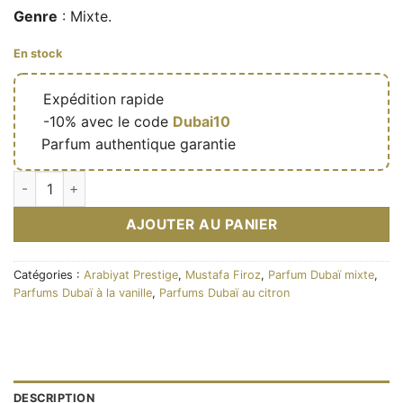
Genre
: Mixte.
En stock
🔥
Expédition rapide
🎁
-10% avec le code
Dubai10
✅
Parfum authentique garantie
quantité de Lemon Sorbet – Eau de parfum mixte (flacon jaune 
AJOUTER AU PANIER
Catégories :
Arabiyat Prestige
,
Mustafa Firoz
,
Parfum Dubaï mixte
,
Parfums Dubaï à la vanille
,
Parfums Dubaï au citron
DESCRIPTION