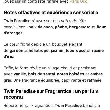
jouez sur un contraste raffiné avec
Paris Oud
.
Notes olfactives et expérience sensorielle
Twin Paradise
s’ouvre sur des
notes de tête
ensoleillées :
noix de coco
,
pêche
,
bergamote
et
fleur
d’oranger
.
Le cœur floral déploie un bouquet élégant
de
gardénia
,
héliotrope
,
jasmin
,
tubéreuse
et
racine
d’iris
.
Enfin, le
fond
révèle un sillage chaud et persistant
avec
vanille
,
bois de santal
,
notes boisées
et
ambre
gris
. Une fragrance équilibrée, captivante et raffinée.
Twin Paradise sur Fragrantica : un parfum
reconnu
Répertorié sur Fragrantica,
Twin Paradise
bénéficie