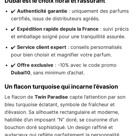
Dubaï est le choix floral et rassurant
✔️
Authenticité garantie
: uniquement des parfums
certifiés, issus de distributeurs agréés.
✔️
Expédition rapide depuis la France
: suivi précis
et emballage soigné pour une tranquillité assurée.
✔️
Service client expert
: conseils personnalisés
pour bien choisir et magnifier votre parfum.
✔️
Offre exclusive
: -10% avec le code promo
Dubai10
, sans minimum d’achat.
Un flacon turquoise qui incarne l’évasion
Le flacon de
Twin Paradise
capte l’attention par son
bleu turquoise éclatant, symbole de fraîcheur et
d’évasion. Sa silhouette rectangulaire et moderne,
habillée d’un imposant “N” doré, se couronne d’un
bouchon doré sophistiqué. Un design raffiné et
audacieux qui reflète parfaitement la personnalité